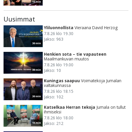
15 min
Uusimmat
Yliluonnollista
Vieraana David Herzog
7.8.26 klo 19.30
Jakso: 963
30 min
Henkien sota – tie vapauteen
Maailmankuvan muutos
7.8.26 klo 19.00
Jakso: 10
30 min
Kuningas saapuu
Voimatekoja Jumalan
valtakunnassa
7.8.26 klo 18.15
Jakso: 102
30 min
Katselkaa Herran tekoja
Jumala on tullut
ihmiseksi
7.8.26 klo 18.00
Jakso: 212
15 min