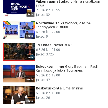
Viikon raamattulaulu
Herra siunatkoon
sinua
7.8.26 klo 16.55
Jakso: 32
5 min
Northwind Talks
Wonder, osa 2/6.
Läheisyyden kulttuuri
6.8.26 klo 22.00
Jakso: 9
60 min
TV7 Israel News
to 6.8.
6.8.26 klo 21.00
Jakso: 3725
15 min
Rukouksen ihme
Glory Backman, Rauli
Kannikoski ja Jukka Tuunanen.
6.8.26 klo 19.00
Jakso: 47
90 min
Kosketuskohta
Jumalan nimi
6.8.26 klo 18.00
Jakso: 26
30 min