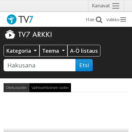
Näytä
Kanavat
valikko
Valikko
Kategoria
Teema
A-Ö listaus
Etsi
Oletussoitin
Vaihtoehtoinen soitin