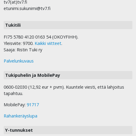
tv7(at)tv7.fi
etunimi.sukunimi@tv7.fi
Tukitili
FI75 5780 4120 0163 54 (OKOYFIHH).
Yleisviite: 9700.
Kaikki viitteet
.
Saaja: Ristin Tuki ry
Palvelunkuvaus
Tukipuhelin ja MobilePay
0600-02030 (12,92 eur + pvm). Kuuntele viesti, että lahjoitus
tapahtuu.
MobilePay:
91717
Rahankeräyslupa
Y-tunnukset