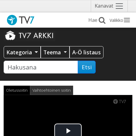
Näytä
Kanavat
valikko
Valikko
Kategoria
Teema
A-Ö listaus
Etsi
Oletussoitin
Vaihtoehtoinen soitin