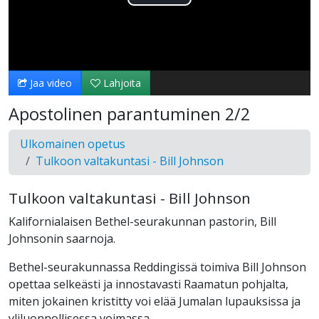
Toista
Video
Jaa video
Lahjoita
Apostolinen parantuminen 2/2
Ulkomainen opetus
Tulkoon valtakuntasi - Bill Johnson
Tulkoon valtakuntasi - Bill Johnson
Kalifornialaisen Bethel-seurakunnan pastorin, Bill
Johnsonin saarnoja.
Bethel-seurakunnassa Reddingissä toimiva Bill Johnson
opettaa selkeästi ja innostavasti Raamatun pohjalta,
miten jokainen kristitty voi elää Jumalan lupauksissa ja
yliluonnollisessa voimassa.