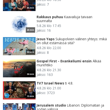
Jakso: 7
85 min
Rakkaus puhuu
Kaavailuja taivaan
suunnalta
5.8.26 klo 17.45
Jakso: 16
45 min
Jesus Yaps
Sukupolvien välinen yhteys: mikä
on ollut estämässä sitä?
4.8.26 klo 22.00
Jakso: 8
50 min
Gospel First - Evankeliumi ensin
Älkää
murehtiko
4.8.26 klo 21.30
Jakso: 163
30 min
TV7 Israel News
ti 4.8.
4.8.26 klo 21.00
Jakso: 3723
15 min
Jerusalem studio
Libanon: Diplomatian ja
sodan välissä