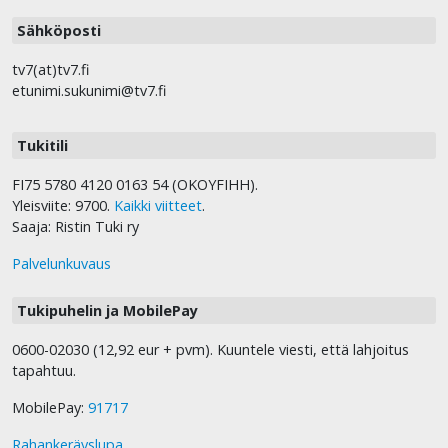
Sähköposti
tv7(at)tv7.fi
etunimi.sukunimi@tv7.fi
Tukitili
FI75 5780 4120 0163 54 (OKOYFIHH).
Yleisviite: 9700.
Kaikki viitteet
.
Saaja: Ristin Tuki ry
Palvelunkuvaus
Tukipuhelin ja MobilePay
0600-02030 (12,92 eur + pvm). Kuuntele viesti, että lahjoitus
tapahtuu.
MobilePay:
91717
Rahankeräyslupa