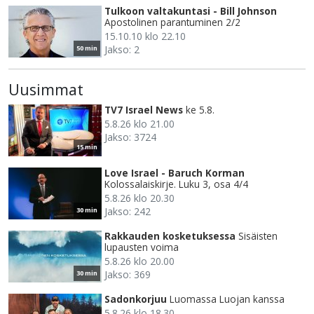
Tulkoon valtakuntasi - Bill Johnson
Apostolinen parantuminen 2/2
15.10.10 klo 22.10
Jakso: 2
50 min
Uusimmat
TV7 Israel News
ke 5.8.
5.8.26 klo 21.00
Jakso: 3724
15 min
Love Israel - Baruch Korman
Kolossalaiskirje. Luku 3, osa 4/4
5.8.26 klo 20.30
Jakso: 242
30 min
Rakkauden kosketuksessa
Sisäisten
lupausten voima
5.8.26 klo 20.00
Jakso: 369
30 min
Sadonkorjuu
Luomassa Luojan kanssa
5.8.26 klo 18.30