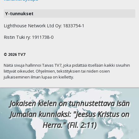
Y-tunnukset
Lighthouse Network Ltd Oy: 1833754-1
Ristin Tuki ry: 1911738-0
© 2026 TV7
Näitä sivuja hallinnoi Taivas TV7, joka pidättää itsellään kaikki sivuihin
liittyvät oikeudet. Ohjelmien, tekstityksien tai niiden osien
julkaiseminen ilman lupaa on kielletty.
Jokaisen kielen on tunnustettava Isän
Jumalan kunniaksi: "Jeesus Kristus on
Herra." (Fil. 2:11)