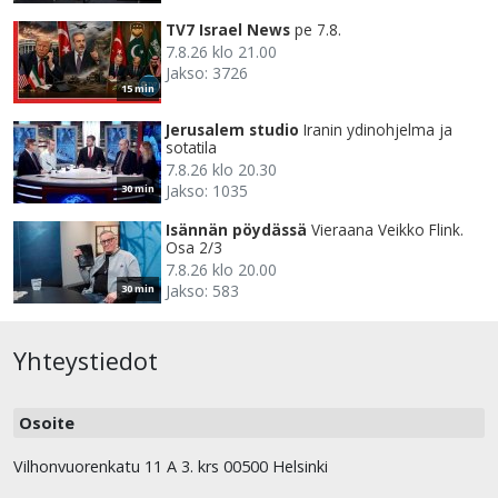
TV7 Israel News
pe 7.8.
7.8.26 klo 21.00
Jakso: 3726
15 min
Jerusalem studio
Iranin ydinohjelma ja
sotatila
7.8.26 klo 20.30
Jakso: 1035
30 min
Isännän pöydässä
Vieraana Veikko Flink.
Osa 2/3
7.8.26 klo 20.00
Jakso: 583
30 min
Yhteystiedot
Osoite
Vilhonvuorenkatu 11 A 3. krs 00500 Helsinki