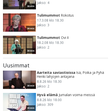
Jakso: 4
30 min
Tulimummot
Rokotus
17.3.08 klo 18.30
Jakso: 3
30 min
Tulimummot
Ovi II
18.2.08 klo 18.30
Jakso: 2
30 min
Uusimmat
Aarteita saviastioissa
Isä, Poika ja Pyhä
Henki lahjojen antajana
8.8.26 klo 18.30
Jakso: 2
30 min
Hyvä elämä
Jumalan voima meissä
8.8.26 klo 18.00
Jakso: 309
30 min