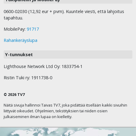
0600-02030 (12,92 eur + pvm). Kuuntele viesti, että lahjoitus
tapahtuu.
MobilePay:
91717
Rahankeräyslupa
Y-tunnukset
Lighthouse Network Ltd Oy: 1833754-1
Ristin Tuki ry: 1911738-0
© 2026 TV7
Näitä sivuja hallinnoi Taivas TV7, joka pidättää itsellään kaikki sivuihin
liittyvät oikeudet. Ohjelmien, tekstityksien tai niiden osien
julkaiseminen ilman lupaa on kielletty.