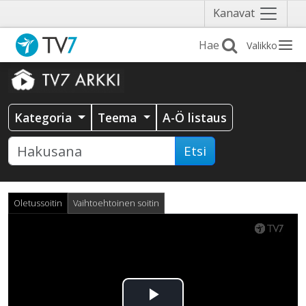
Näytä
Kanavat
valikko
Valikko
Kategoria
Teema
A-Ö listaus
Etsi
Oletussoitin
Vaihtoehtoinen soitin