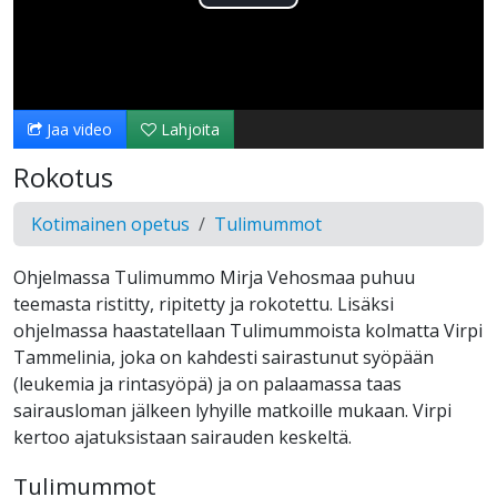
Toista
Video
Jaa video
Lahjoita
Rokotus
Kotimainen opetus
Tulimummot
Ohjelmassa Tulimummo Mirja Vehosmaa puhuu
teemasta ristitty, ripitetty ja rokotettu. Lisäksi
ohjelmassa haastatellaan Tulimummoista kolmatta Virpi
Tammelinia, joka on kahdesti sairastunut syöpään
(leukemia ja rintasyöpä) ja on palaamassa taas
sairausloman jälkeen lyhyille matkoille mukaan. Virpi
kertoo ajatuksistaan sairauden keskeltä.
Tulimummot