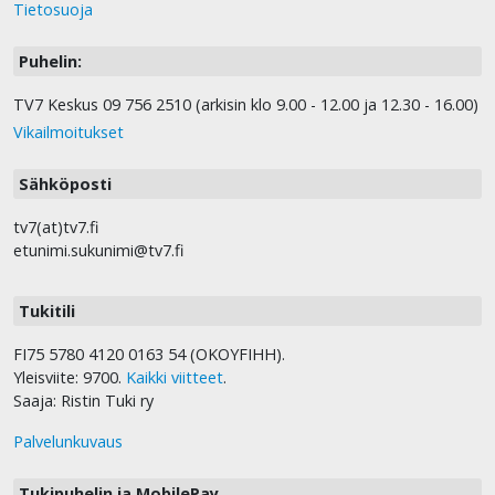
Tietosuoja
Puhelin:
TV7 Keskus 09 756 2510 (arkisin klo 9.00 - 12.00 ja 12.30 - 16.00)
Vikailmoitukset
Sähköposti
tv7(at)tv7.fi
etunimi.sukunimi@tv7.fi
Tukitili
FI75 5780 4120 0163 54 (OKOYFIHH).
Yleisviite: 9700.
Kaikki viitteet
.
Saaja: Ristin Tuki ry
Palvelunkuvaus
Tukipuhelin ja MobilePay