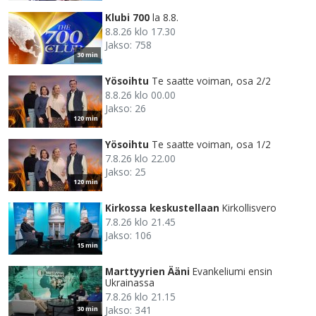
Klubi 700
la 8.8.
8.8.26 klo 17.30
Jakso: 758
30 min
Yösoihtu
Te saatte voiman, osa 2/2
8.8.26 klo 00.00
Jakso: 26
120 min
Yösoihtu
Te saatte voiman, osa 1/2
7.8.26 klo 22.00
Jakso: 25
120 min
Kirkossa keskustellaan
Kirkollisvero
7.8.26 klo 21.45
Jakso: 106
15 min
Marttyyrien Ääni
Evankeliumi ensin
Ukrainassa
7.8.26 klo 21.15
Jakso: 341
30 min