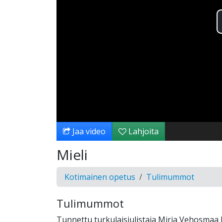
Jaa video
Lahjoita
Mieli
Kotimainen opetus
Tulimummot
Tulimummot
Tunnettu turkulaisjulistaja Mirja Vehosmaa 