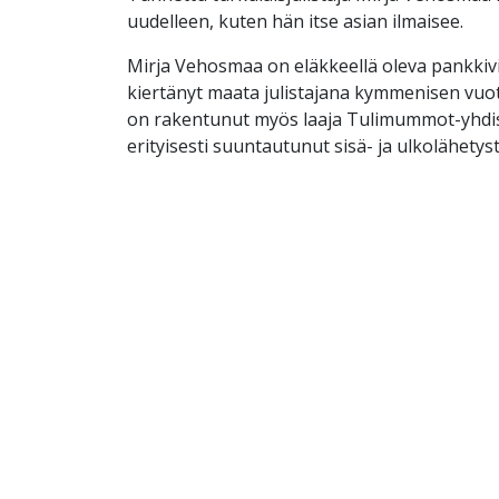
uudelleen, kuten hän itse asian ilmaisee.
Mirja Vehosmaa on eläkkeellä oleva pankkivir
kiertänyt maata julistajana kymmenisen vuot
on rakentunut myös laaja Tulimummot-yhdis
erityisesti suuntautunut sisä- ja ulkolähety