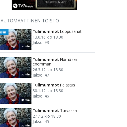
AUTOMAATTINEN TOISTO
Tulimummot
Loppusanat
usin
13.6.16 klo 18.30
Jakso: 93
30 min
Tulimummot
Elämä on
enemmän
26.3.12 klo 18.30
Jakso: 47
30 min
Tulimummot
Pelastus
30.1.12 klo 18.30
Jakso: 46
30 min
Tulimummot
Turvassa
2.1.12 klo 18.30
Jakso: 45
30 min