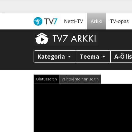
Netti-TV
Arkki
TV-opas
Kategoria
Teema
A-Ö li
Oletussoitin
Vaihtoehtoinen soitin