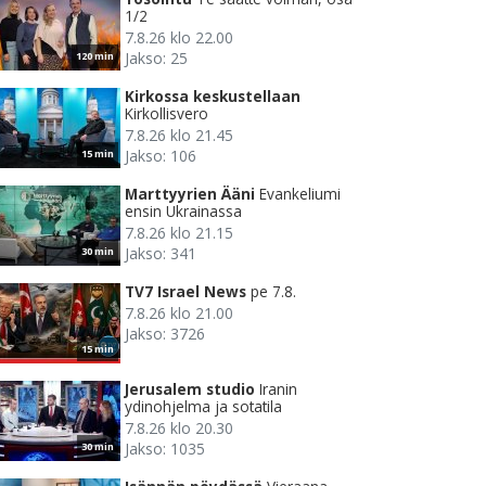
1/2
7.8.26 klo 22.00
Jakso: 25
120 min
Kirkossa keskustellaan
Kirkollisvero
7.8.26 klo 21.45
Jakso: 106
15 min
Marttyyrien Ääni
Evankeliumi
ensin Ukrainassa
7.8.26 klo 21.15
Jakso: 341
30 min
TV7 Israel News
pe 7.8.
7.8.26 klo 21.00
Jakso: 3726
15 min
Jerusalem studio
Iranin
ydinohjelma ja sotatila
7.8.26 klo 20.30
Jakso: 1035
30 min