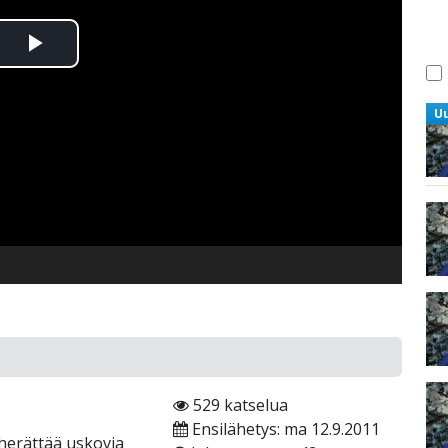
Toista
Video
U
529 katselua
Ensilähetys: ma 12.9.2011
herättää uskovia