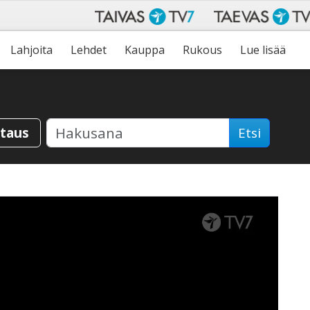
Lahjoita
Lehdet
Kauppa
Rukous
Lue lisää
staus
Etsi