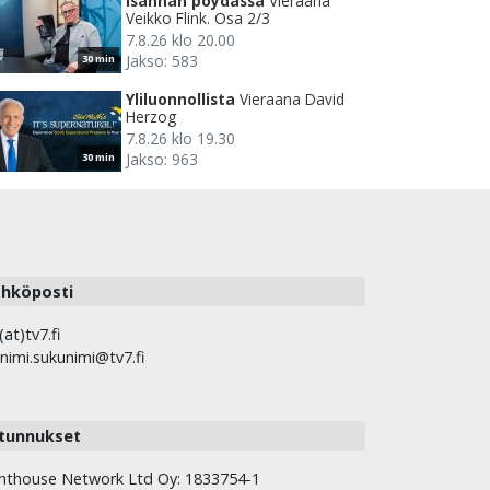
Isännän pöydässä
Vieraana
Veikko Flink. Osa 2/3
7.8.26 klo 20.00
Jakso: 583
30 min
Yliluonnollista
Vieraana David
Herzog
7.8.26 klo 19.30
Jakso: 963
30 min
hköposti
(at)tv7.fi
nimi.sukunimi@tv7.fi
tunnukset
hthouse Network Ltd Oy: 1833754-1