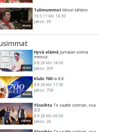
Tulimummot
Minun tähteni
16.5.11 klo 18.30
Jakso: 39
30 min
usimmat
Hyvä elämä
Jumalan voima
meissä
8.8.26 klo 18.00
Jakso: 309
30 min
Klubi 700
la 8.8.
8.8.26 klo 17.30
Jakso: 758
30 min
Yösoihtu
Te saatte voiman, osa
2/2
8.8.26 klo 00.00
Jakso: 26
120 min
Yösoihtu
Te saatte voiman, osa