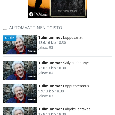
AUTOMAATTINEN TOISTO
Tulimummot
Loppusanat
Uusin
13.6.16 klo 18.30
Jakso: 93
30 min
Tulimummot
Säilytä läheisyys
7.10.13 klo 18.30
Jakso: 64
30 min
Tulimummot
Lopputoteamus
9.9.13 klo 18.30
Jakso: 63
30 min
Tulimummot
Lahjaksi antakaa
12.8.13 klo 18.30