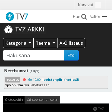
Näytä
Kanavat
valikko
Valikko
Kategoria
Teema
A-Ö listaus
Etsi
Nettisuorat
(1 Kpl)
klo 19.00
Ilpoistenpiiri (netissä)
TULOSSA
1pv 5h 58m 37s
Lähetykseen
Oletussoitin
Vaihtoehtoinen soitin