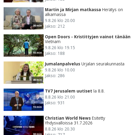
Martin ja Mirjan matkassa
Herätys on
alkamassa
9.8.26 klo 20.00
Jakso: 212
30 min
Open Doors - Kristittyjen vainot tänään
Vietnam
9.8.26 klo 19.15
Jakso: 188
15 min
Jumalanpalvelus
Urjalan seurakunnasta
9.8.26 klo 10.00
Jakso: 286
45 min
TV7 Jerusalem uutiset
la 8.8.
8.8.26 klo 21.00
Jakso: 931
15 min
Christian World News
Esitetty
Yhdysvalloissa 31.7.2026
8.8.26 klo 20.30
Jakso: 717
30 min