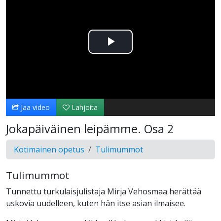
Toista
Video
Jaa video
Lahjoita
Jokapäiväinen leipämme. Osa 2
Kotimainen opetus
Tulimummot
Tulimummot
Tunnettu turkulaisjulistaja Mirja Vehosmaa herättää
uskovia uudelleen, kuten hän itse asian ilmaisee.