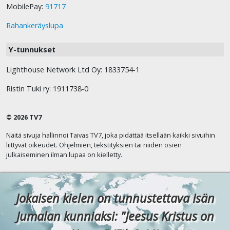
MobilePay:
91717
Rahankeräyslupa
Y-tunnukset
Lighthouse Network Ltd Oy: 1833754-1
Ristin Tuki ry: 1911738-0
© 2026 TV7
Näitä sivuja hallinnoi Taivas TV7, joka pidättää itsellään kaikki sivuihin
liittyvät oikeudet. Ohjelmien, tekstityksien tai niiden osien
julkaiseminen ilman lupaa on kielletty.
Jokaisen kielen on tunnustettava Isän
Jumalan kunniaksi: "Jeesus Kristus on