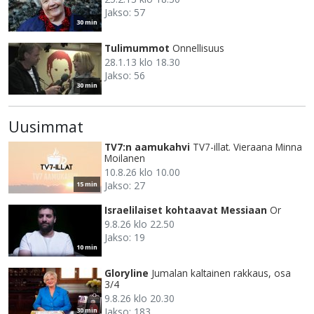
Jakso: 57
30 min
Tulimummot
Onnellisuus
28.1.13 klo 18.30
Jakso: 56
30 min
Uusimmat
TV7:n aamukahvi
TV7-illat. Vieraana Minna
Moilanen
10.8.26 klo 10.00
Jakso: 27
15 min
Israelilaiset kohtaavat Messiaan
Or
9.8.26 klo 22.50
Jakso: 19
10 min
Gloryline
Jumalan kaltainen rakkaus, osa
3/4
9.8.26 klo 20.30
Jakso: 183
30 min