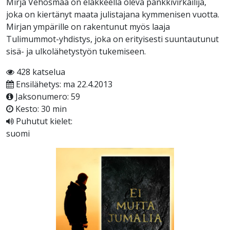
Mirja Vehosmaa on eläkkeellä oleva pankkivirkailija,
joka on kiertänyt maata julistajana kymmenisen vuotta.
Mirjan ympärille on rakentunut myös laaja
Tulimummot-yhdistys, joka on erityisesti suuntautunut
sisä- ja ulkolähetystyön tukemiseen.
428 katselua
Ensilähetys: ma 22.4.2013
Jaksonumero: 59
Kesto: 30 min
Puhutut kielet:
suomi