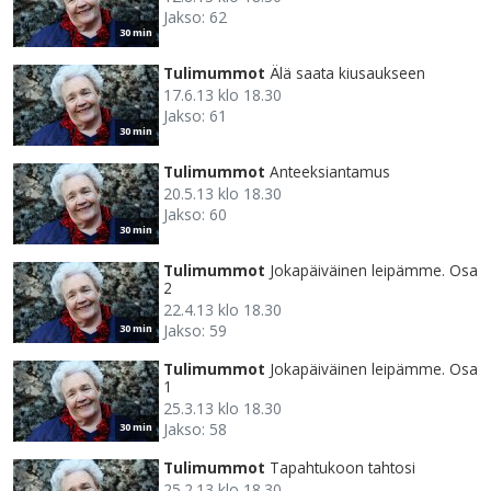
Jakso: 62
30 min
Tulimummot
Älä saata kiusaukseen
17.6.13 klo 18.30
Jakso: 61
30 min
Tulimummot
Anteeksiantamus
20.5.13 klo 18.30
Jakso: 60
30 min
Tulimummot
Jokapäiväinen leipämme. Osa
2
22.4.13 klo 18.30
Jakso: 59
30 min
Tulimummot
Jokapäiväinen leipämme. Osa
1
25.3.13 klo 18.30
Jakso: 58
30 min
Tulimummot
Tapahtukoon tahtosi
25.2.13 klo 18.30