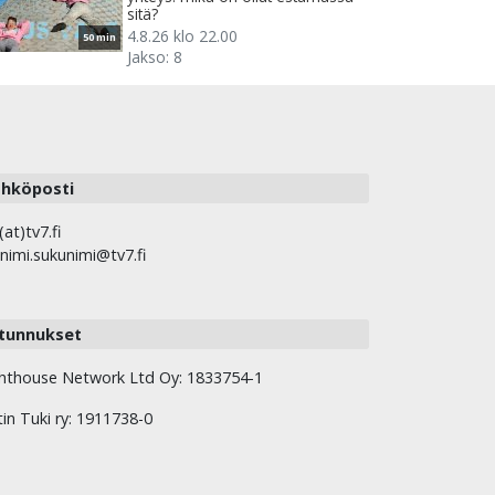
sitä?
4.8.26 klo 22.00
50 min
Jakso: 8
hköposti
(at)tv7.fi
nimi.sukunimi@tv7.fi
tunnukset
hthouse Network Ltd Oy: 1833754-1
tin Tuki ry: 1911738-0