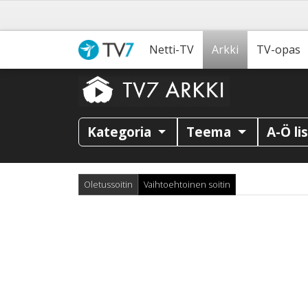
Netti-TV
Arkki
TV-opas
Kategoria
Teema
A-Ö li
Oletussoitin
Vaihtoehtoinen soitin