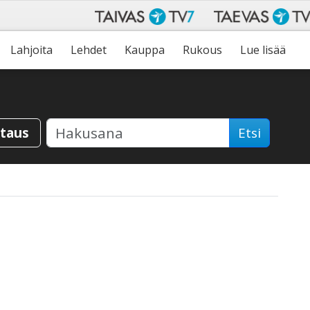
Lahjoita
Lehdet
Kauppa
Rukous
Lue lisää
staus
Etsi