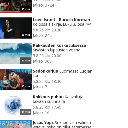
Jakso: 3724
15 min
Love Israel - Baruch Korman
Kolossalaiskirje. Luku 3, osa 4/4
5.8.26 klo 20.30
Jakso: 242
30 min
Rakkauden kosketuksessa
Sisäisten lupausten voima
5.8.26 klo 20.00
Jakso: 369
30 min
Sadonkorjuu
Luomassa Luojan
kanssa
5.8.26 klo 18.30
Jakso: 7
85 min
Rakkaus puhuu
Kaavailuja
taivaan suunnalta
5.8.26 klo 17.45
Jakso: 16
45 min
Jesus Yaps
Sukupolvien välinen
yhteys: mikä on ollut estämässä