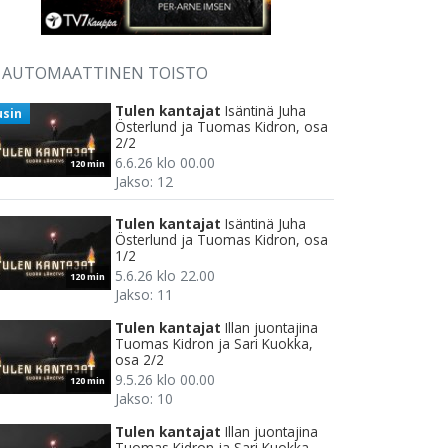
AUTOMAATTINEN TOISTO
Tulen kantajat
Isäntinä Juha
usin
Österlund ja Tuomas Kidron, osa
2/2
6.6.26 klo 00.00
120 min
Jakso: 12
Tulen kantajat
Isäntinä Juha
Österlund ja Tuomas Kidron, osa
1/2
5.6.26 klo 22.00
120 min
Jakso: 11
Tulen kantajat
Illan juontajina
Tuomas Kidron ja Sari Kuokka,
osa 2/2
9.5.26 klo 00.00
120 min
Jakso: 10
Tulen kantajat
Illan juontajina
Tuomas Kidron ja Sari Kuokka,