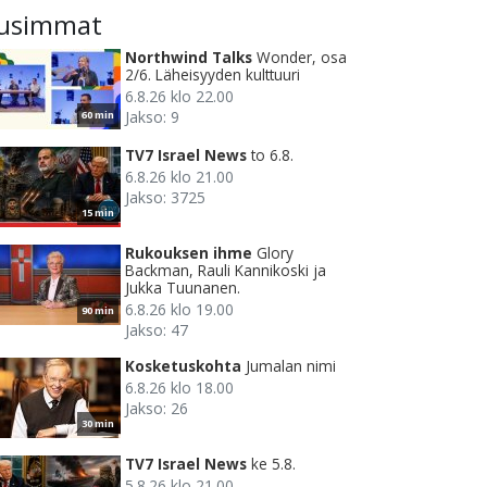
usimmat
Northwind Talks
Wonder, osa
2/6. Läheisyyden kulttuuri
6.8.26 klo 22.00
Jakso: 9
60 min
TV7 Israel News
to 6.8.
6.8.26 klo 21.00
Jakso: 3725
15 min
Rukouksen ihme
Glory
Backman, Rauli Kannikoski ja
Jukka Tuunanen.
6.8.26 klo 19.00
90 min
Jakso: 47
Kosketuskohta
Jumalan nimi
6.8.26 klo 18.00
Jakso: 26
30 min
TV7 Israel News
ke 5.8.
5.8.26 klo 21.00