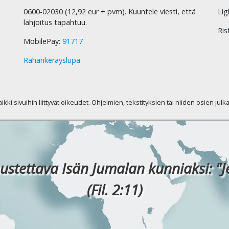
0600-02030 (12,92 eur + pvm). Kuuntele viesti, että
Lig
lahjoitus tapahtuu.
Ris
MobilePay:
91717
Rahankeräyslupa
kaikki sivuihin liittyvät oikeudet. Ohjelmien, tekstityksien tai niiden osien jul
ustettava Isän Jumalan kunniaksi: "J
(Fil. 2:11)