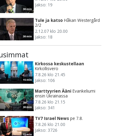
Jakso: 19
30 min
Tule ja katso
Håkan Westergård
2/2
2.12.07 klo 20.00
Jakso: 18
30 min
usimmat
Kirkossa keskustellaan
Kirkollisvero
7.8.26 klo 21.45
Jakso: 106
15 min
Marttyyrien Ääni
Evankeliumi
ensin Ukrainassa
7.8.26 klo 21.15
Jakso: 341
30 min
TV7 Israel News
pe 7.8.
7.8.26 klo 21.00
Jakso: 3726
15 min