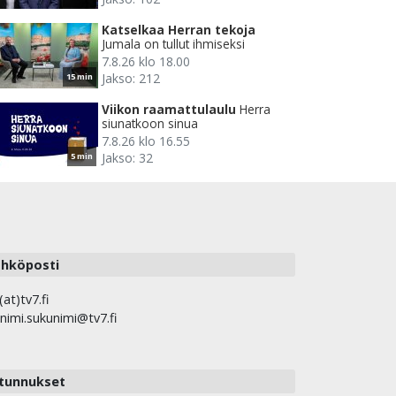
Katselkaa Herran tekoja
Jumala on tullut ihmiseksi
7.8.26 klo 18.00
Jakso: 212
15 min
Viikon raamattulaulu
Herra
siunatkoon sinua
7.8.26 klo 16.55
Jakso: 32
5 min
hköposti
(at)tv7.fi
nimi.sukunimi@tv7.fi
tunnukset