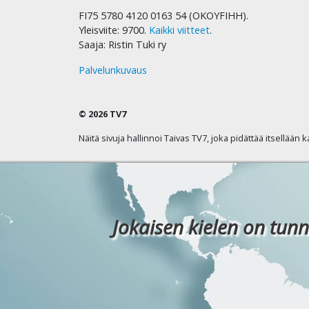
FI75 5780 4120 0163 54 (OKOYFIHH).
Yleisviite: 9700.
Kaikki viitteet
.
Saaja: Ristin Tuki ry
Palvelunkuvaus
© 2026 TV7
Näitä sivuja hallinnoi Taivas TV7, joka pidättää itsellään 
Jokaisen kielen on tunn