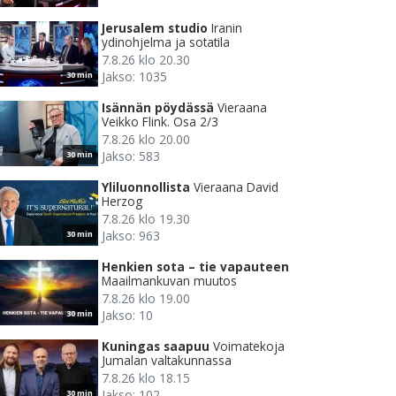
Jerusalem studio
Iranin
ydinohjelma ja sotatila
7.8.26 klo 20.30
Jakso: 1035
30 min
Isännän pöydässä
Vieraana
Veikko Flink. Osa 2/3
7.8.26 klo 20.00
Jakso: 583
30 min
Yliluonnollista
Vieraana David
Herzog
7.8.26 klo 19.30
Jakso: 963
30 min
Henkien sota – tie vapauteen
Maailmankuvan muutos
7.8.26 klo 19.00
Jakso: 10
30 min
Kuningas saapuu
Voimatekoja
Jumalan valtakunnassa
7.8.26 klo 18.15
Jakso: 102
30 min