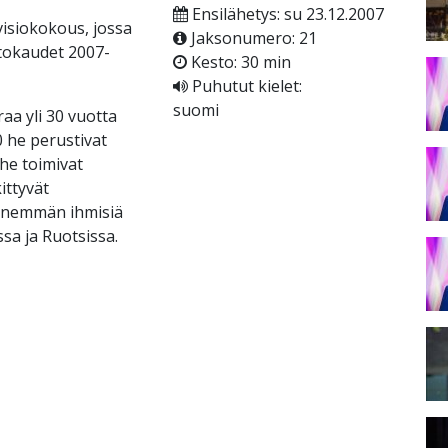
Ensilähetys: su 23.12.2007
visiokokous, jossa
Jaksonumero: 21
tokaudet 2007-
Kesto: 30 min
Puhutut kielet:
suomi
aa yli 30 vuotta
 he perustivat
he toimivat
ittyvät
 enemmän ihmisiä
ssa ja Ruotsissa.