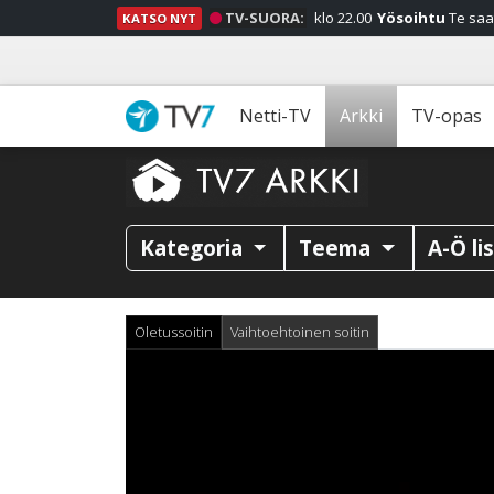
TV-SUORA:
klo 22.00
Yösoihtu
Te saa
KATSO NYT
Netti-TV
Arkki
TV-opas
Kategoria
Teema
A-Ö li
Oletussoitin
Vaihtoehtoinen soitin