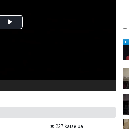
Toista
Video
U
227 katselua