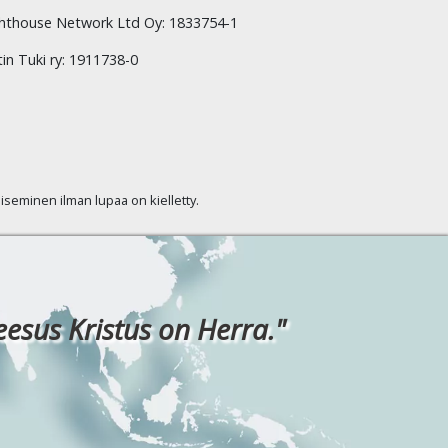
hthouse Network Ltd Oy: 1833754-1
tin Tuki ry: 1911738-0
kaiseminen ilman lupaa on kielletty.
eesus Kristus on Herra."