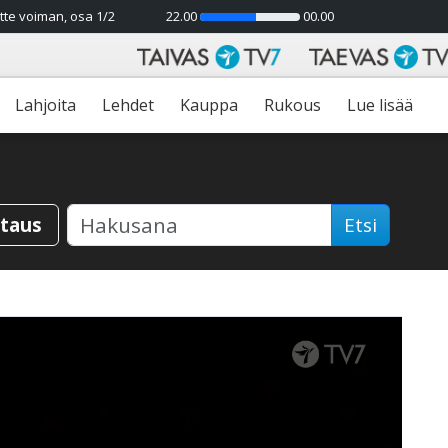
tte voiman, osa 1/2
22.00
00.00
56%
Lahjoita
Lehdet
Kauppa
Rukous
Lue lisää
staus
Etsi