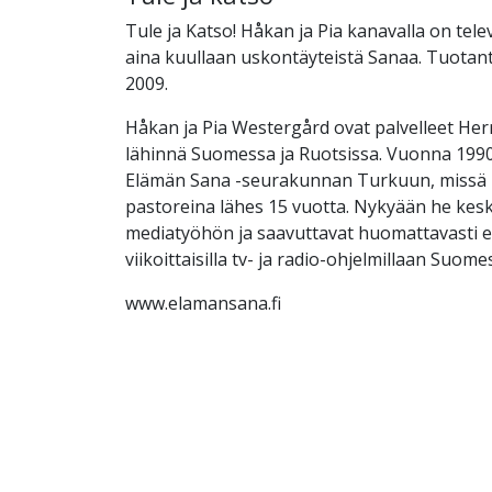
Tule ja Katso! Håkan ja Pia kanavalla on tele
aina kuullaan uskontäyteistä Sanaa. Tuotan
2009.
Håkan ja Pia Westergård ovat palvelleet Herr
lähinnä Suomessa ja Ruotsissa. Vuonna 1990
Elämän Sana -seurakunnan Turkuun, missä 
pastoreina lähes 15 vuotta. Nykyään he kesk
mediatyöhön ja saavuttavat huomattavasti
viikoittaisilla tv- ja radio-ohjelmillaan Suome
www.elamansana.fi