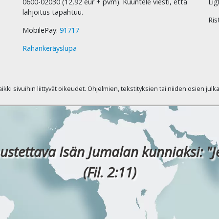
0600-02030 (12,92 eur + pvm). Kuuntele viesti, että
Lig
lahjoitus tapahtuu.
Ris
MobilePay:
91717
Rahankeräyslupa
kaikki sivuihin liittyvät oikeudet. Ohjelmien, tekstityksien tai niiden osien jul
ustettava Isän Jumalan kunniaksi: "J
(Fil. 2:11)