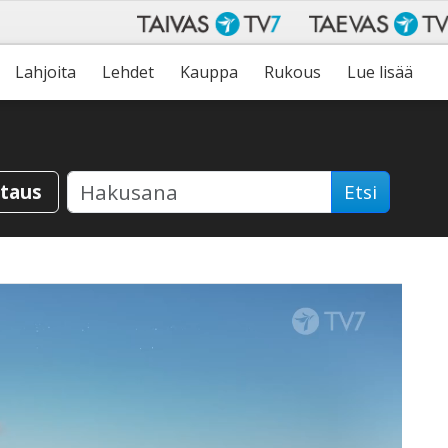
Lahjoita
Lehdet
Kauppa
Rukous
Lue lisää
staus
Etsi