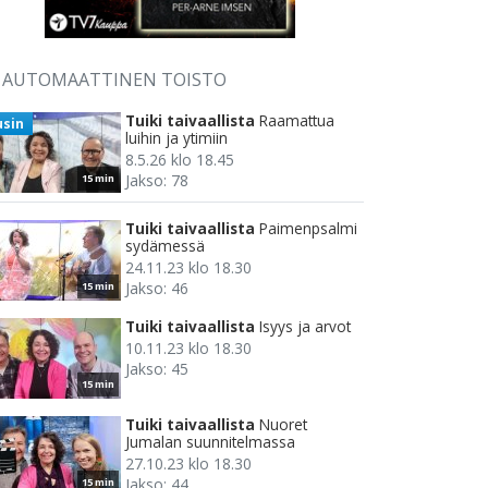
AUTOMAATTINEN TOISTO
Tuiki taivaallista
Raamattua
usin
luihin ja ytimiin
8.5.26 klo 18.45
Jakso: 78
15 min
Tuiki taivaallista
Paimenpsalmi
sydämessä
24.11.23 klo 18.30
Jakso: 46
15 min
Tuiki taivaallista
Isyys ja arvot
10.11.23 klo 18.30
Jakso: 45
15 min
Tuiki taivaallista
Nuoret
Jumalan suunnitelmassa
27.10.23 klo 18.30
Jakso: 44
15 min