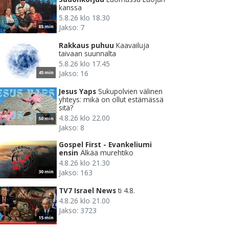
kanssa
5.8.26 klo 18.30
Jakso: 7
85 min
Rakkaus puhuu
Kaavailuja
taivaan suunnalta
5.8.26 klo 17.45
Jakso: 16
45 min
Jesus Yaps
Sukupolvien välinen
yhteys: mikä on ollut estämässä
sitä?
4.8.26 klo 22.00
50 min
Jakso: 8
Gospel First - Evankeliumi
ensin
Älkää murehtiko
4.8.26 klo 21.30
Jakso: 163
30 min
TV7 Israel News
ti 4.8.
4.8.26 klo 21.00
Jakso: 3723
15 min