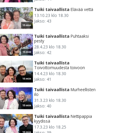
Tuiki taivaallista
Elävää vettä
13.10.23 klo 18.30
Jakso: 43
15 min
Tuiki taivaallista
Puhtaaksi
pesty
28.4.23 klo 18.30
Jakso: 42
15 min
Tuiki taivaallista
Toivottomuudesta toivoon
14.4.23 klo 18.30
Jakso: 41
15 min
Tuiki taivaallista
Murheellisten
ilo
31.3.23 klo 18.30
Jakso: 40
15 min
Tuiki taivaallista
Nettipappia
kyydissä
17.3.23 klo 18.25
Jakso: 39
15 min