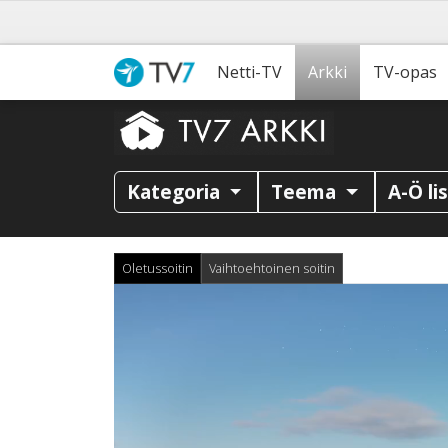
Netti-TV
Arkki
TV-opas
Kategoria
Teema
A-Ö li
Oletussoitin
Vaihtoehtoinen soitin