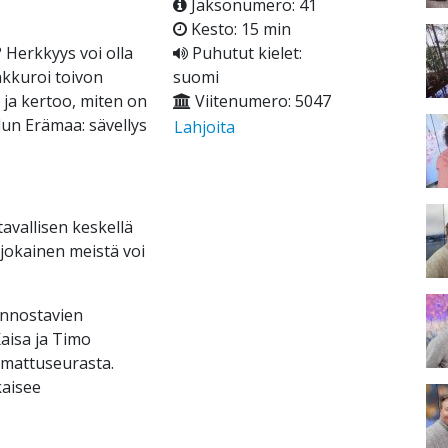
Jaksonumero: 41
Kesto: 15 min
 Herkkyys voi olla
Puhutut kielet:
nkkuroi toivon
suomi
ja kertoo, miten on
Viitenumero: 5047
lun Erämaa: sävellys
Lahjoita
avallisen keskellä
 jokainen meistä voi
innostavien
aisa ja Timo
amattuseurasta.
kaisee