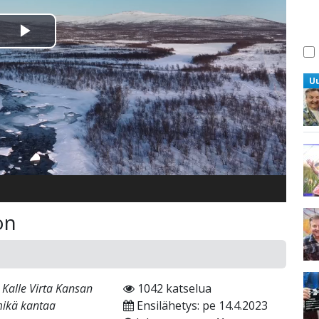
Toista
Video
U
on
Kalle Virta Kansan
1042 katselua
mikä kantaa
Ensilähetys: pe 14.4.2023