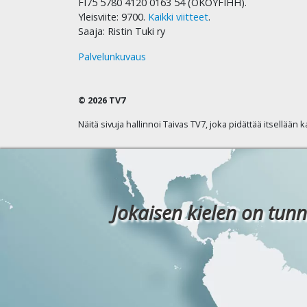
FI75 5780 4120 0163 54 (OKOYFIHH).
Yleisviite: 9700.
Kaikki viitteet
.
Saaja: Ristin Tuki ry
Palvelunkuvaus
© 2026 TV7
Näitä sivuja hallinnoi Taivas TV7, joka pidättää itsellään 
Jokaisen kielen on tunn