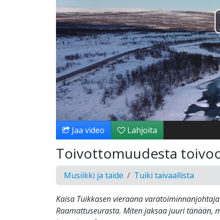
Jaa video
Lahjoita
Toivottomuudesta toivo
Musiikki ja taide
Tuiki taivaallista
Kaisa Tuikkasen vieraana varatoiminnanjohtaja 
Raamattuseurasta. Miten jaksaa juuri tänään, 