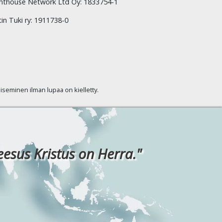
hthouse Network Ltd Oy: 1833754-1
tin Tuki ry: 1911738-0
kaiseminen ilman lupaa on kielletty.
eesus Kristus on Herra."