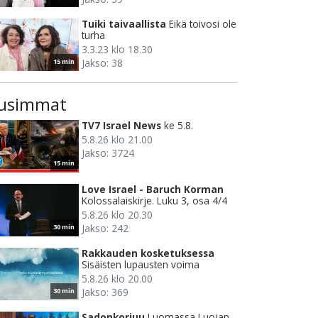
Tuiki taivaallista
Eikä toivosi ole
turha
3.3.23 klo 18.30
Jakso: 38
15 min
usimmat
TV7 Israel News
ke 5.8.
5.8.26 klo 21.00
Jakso: 3724
15 min
Love Israel - Baruch Korman
Kolossalaiskirje. Luku 3, osa 4/4
5.8.26 klo 20.30
Jakso: 242
30 min
Rakkauden kosketuksessa
Sisäisten lupausten voima
5.8.26 klo 20.00
Jakso: 369
30 min
Sadonkorjuu
Luomassa Luojan