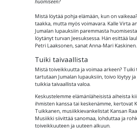
huomiseen?
Mistä löytää pohja elämään, kun on vaikeaa?
taakka, mutta myös voimavara. Kalle Virta a
Jumalan lupauksiin paremmasta huomisesta 
löytänyt turvan Jeesuksessa. Hän esittää lau
Petri Laaksonen, sanat Anna-Mari Kaskinen.
Tuiki taivaallista
Mistä toiveikkuutta ja voimaa arkeen? Tuiki t
tartutaan Jumalan lupauksiin, toivo löytyy ja
tuikkia taivaallista valoa.
Keskustelemme elämänläheisistä aiheista ki
ihmisten kanssa tai keskenämme, kertovat K
Tuikkanen, musiikkievankelistat Kansan Ra
Musiikki siivittää sanomaa, lohduttaa ja roh
toiveikkuuteen ja uuteen alkuun.