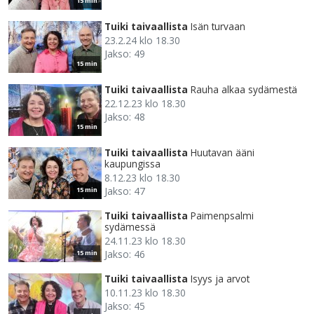
15 min
Tuiki taivaallista
Isän turvaan
23.2.24 klo 18.30
Jakso: 49
15 min
Tuiki taivaallista
Rauha alkaa sydämestä
22.12.23 klo 18.30
Jakso: 48
15 min
Tuiki taivaallista
Huutavan ääni
kaupungissa
8.12.23 klo 18.30
Jakso: 47
15 min
Tuiki taivaallista
Paimenpsalmi
sydämessä
24.11.23 klo 18.30
Jakso: 46
15 min
Tuiki taivaallista
Isyys ja arvot
10.11.23 klo 18.30
Jakso: 45