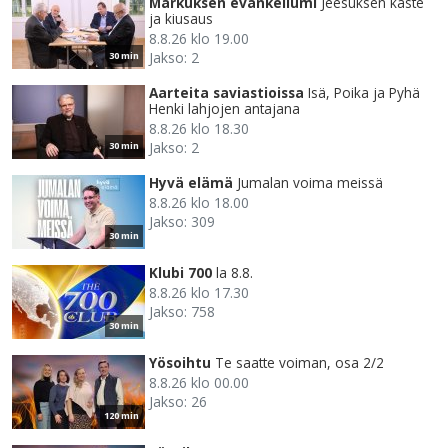
Markuksen evankeliumi
Jeesuksen kaste
ja kiusaus
8.8.26 klo 19.00
Jakso: 2
30 min
Aarteita saviastioissa
Isä, Poika ja Pyhä
Henki lahjojen antajana
8.8.26 klo 18.30
Jakso: 2
30 min
Hyvä elämä
Jumalan voima meissä
8.8.26 klo 18.00
Jakso: 309
30 min
Klubi 700
la 8.8.
8.8.26 klo 17.30
Jakso: 758
30 min
Yösoihtu
Te saatte voiman, osa 2/2
8.8.26 klo 00.00
Jakso: 26
120 min