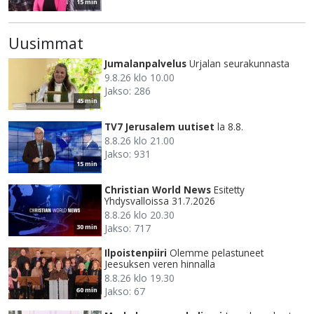
15 min
Uusimmat
Jumalanpalvelus
Urjalan seurakunnasta
9.8.26 klo 10.00
Jakso: 286
45 min
TV7 Jerusalem uutiset
la 8.8.
8.8.26 klo 21.00
Jakso: 931
15 min
Christian World News
Esitetty
Yhdysvalloissa 31.7.2026
8.8.26 klo 20.30
Jakso: 717
30 min
Ilpoistenpiiri
Olemme pelastuneet
Jeesuksen veren hinnalla
8.8.26 klo 19.30
Jakso: 67
60 min