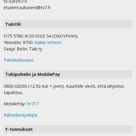
tv7(at)tv7.fi
etunimi.sukunimi@tv7.fi
Tukitili
FI75 5780 4120 0163 54 (OKOYFIHH).
Yleisviite: 9700.
Kaikki viitteet
.
Saaja: Ristin Tuki ry
Palvelunkuvaus
Tukipuhelin ja MobilePay
0600-02030 (12,92 eur + pvm). Kuuntele viesti, että lahjoitus
tapahtuu.
MobilePay:
91717
Rahankeräyslupa
Y-tunnukset