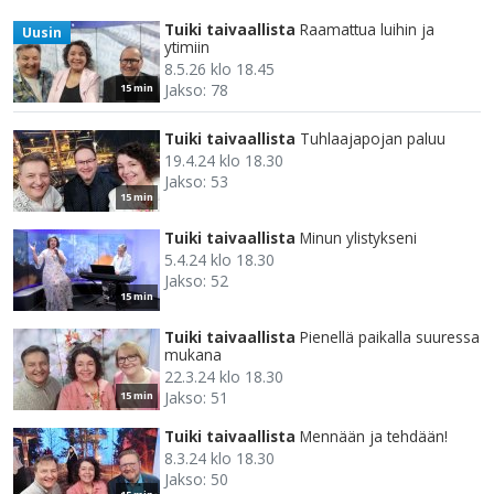
Tuiki taivaallista
Raamattua luihin ja
Uusin
ytimiin
8.5.26 klo 18.45
Jakso: 78
15 min
Tuiki taivaallista
Tuhlaajapojan paluu
19.4.24 klo 18.30
Jakso: 53
15 min
Tuiki taivaallista
Minun ylistykseni
5.4.24 klo 18.30
Jakso: 52
15 min
Tuiki taivaallista
Pienellä paikalla suuressa
mukana
22.3.24 klo 18.30
Jakso: 51
15 min
Tuiki taivaallista
Mennään ja tehdään!
8.3.24 klo 18.30
Jakso: 50