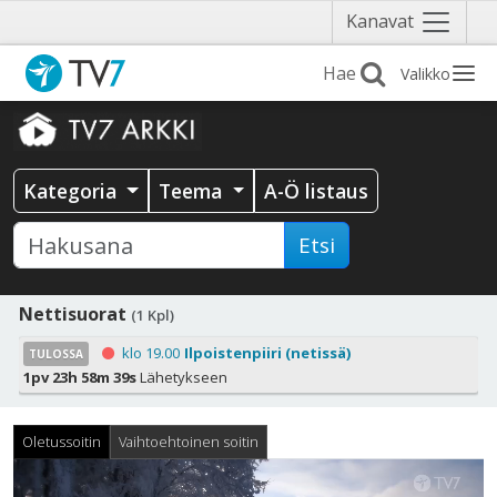
Näytä
Kanavat
valikko
Valikko
Kategoria
Teema
A-Ö listaus
Etsi
Nettisuorat
(1 Kpl)
klo 19.00
Ilpoistenpiiri (netissä)
TULOSSA
1pv 23h 58m 38s
Lähetykseen
Oletussoitin
Vaihtoehtoinen soitin