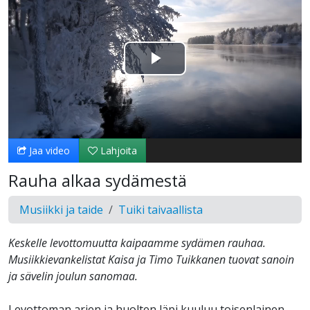
Toista
Video
Jaa video
Lahjoita
Rauha alkaa sydämestä
Musiikki ja taide
Tuiki taivaallista
Keskelle levottomuutta kaipaamme sydämen rauhaa.
Musiikkievankelistat Kaisa ja Timo Tuikkanen tuovat sanoin
ja sävelin joulun sanomaa.
Levottoman arjen ja huolten läpi kuuluu toisenlainen