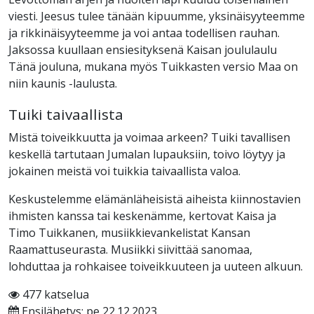
viesti. Jeesus tulee tänään kipuumme, yksinäisyyteemme
ja rikkinäisyyteemme ja voi antaa todellisen rauhan.
Jaksossa kuullaan ensiesityksenä Kaisan joululaulu
Tänä jouluna, mukana myös Tuikkasten versio Maa on
niin kaunis -laulusta.
Tuiki taivaallista
Mistä toiveikkuutta ja voimaa arkeen? Tuiki tavallisen
keskellä tartutaan Jumalan lupauksiin, toivo löytyy ja
jokainen meistä voi tuikkia taivaallista valoa.
Keskustelemme elämänläheisistä aiheista kiinnostavien
ihmisten kanssa tai keskenämme, kertovat Kaisa ja
Timo Tuikkanen, musiikkievankelistat Kansan
Raamattuseurasta. Musiikki siivittää sanomaa,
lohduttaa ja rohkaisee toiveikkuuteen ja uuteen alkuun.
477 katselua
Ensilähetys: pe 22.12.2023