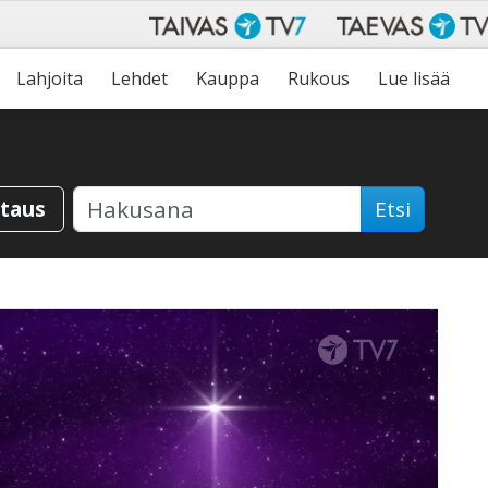
Lahjoita
Lehdet
Kauppa
Rukous
Lue lisää
staus
Etsi