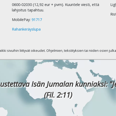
0600-02030 (12,92 eur + pvm). Kuuntele viesti, että
Lig
lahjoitus tapahtuu.
Ris
MobilePay:
91717
Rahankeräyslupa
kaikki sivuihin liittyvät oikeudet. Ohjelmien, tekstityksien tai niiden osien jul
ustettava Isän Jumalan kunniaksi: "J
(Fil. 2:11)