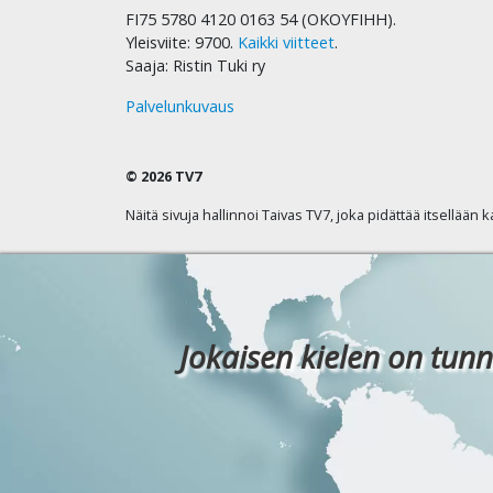
FI75 5780 4120 0163 54 (OKOYFIHH).
Yleisviite: 9700.
Kaikki viitteet
.
Saaja: Ristin Tuki ry
Palvelunkuvaus
© 2026 TV7
Näitä sivuja hallinnoi Taivas TV7, joka pidättää itsellään 
Jokaisen kielen on tunn