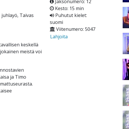
Jaksonumero: 12
Kesto: 15 min
 juhlayö, Taivas
Puhutut kielet:
suomi
Viitenumero: 5047
Lahjoita
avallisen keskellä
 jokainen meistä voi
innostavien
aisa ja Timo
amattuseurasta.
kaisee