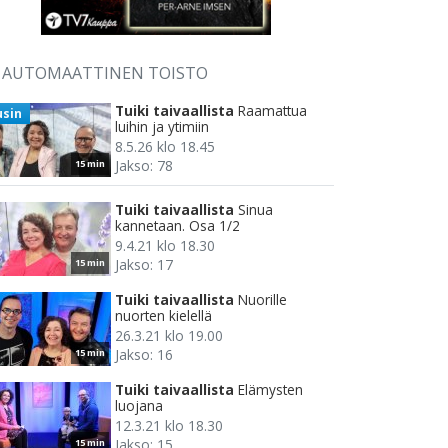
AUTOMAATTINEN TOISTO
Tuiki taivaallista
Raamattua
usin
luihin ja ytimiin
8.5.26 klo 18.45
Jakso: 78
15 min
Tuiki taivaallista
Sinua
kannetaan. Osa 1/2
9.4.21 klo 18.30
Jakso: 17
15 min
Tuiki taivaallista
Nuorille
nuorten kielellä
26.3.21 klo 19.00
Jakso: 16
15 min
Tuiki taivaallista
Elämysten
luojana
12.3.21 klo 18.30
Jakso: 15
15 min