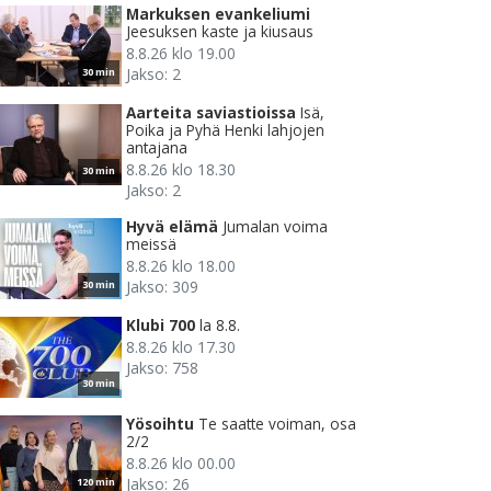
Markuksen evankeliumi
Jeesuksen kaste ja kiusaus
8.8.26 klo 19.00
Jakso: 2
30 min
Aarteita saviastioissa
Isä,
Poika ja Pyhä Henki lahjojen
antajana
8.8.26 klo 18.30
30 min
Jakso: 2
Hyvä elämä
Jumalan voima
meissä
8.8.26 klo 18.00
Jakso: 309
30 min
Klubi 700
la 8.8.
8.8.26 klo 17.30
Jakso: 758
30 min
Yösoihtu
Te saatte voiman, osa
2/2
8.8.26 klo 00.00
Jakso: 26
120 min