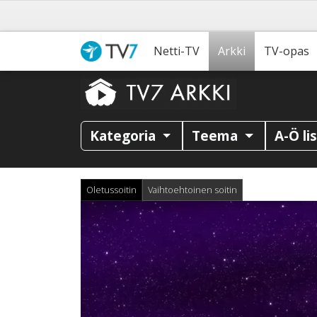
Netti-TV
Arkki
TV-opas
Kategoria
Teema
A-Ö li
Oletussoitin
Vaihtoehtoinen soitin