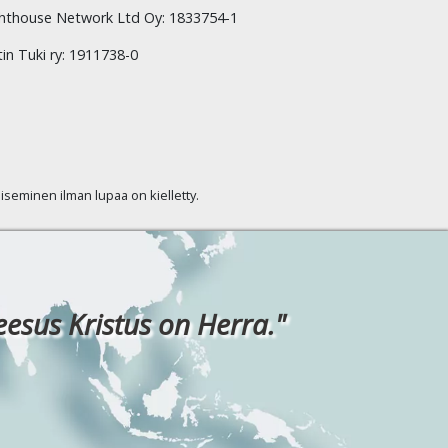
hthouse Network Ltd Oy: 1833754-1
tin Tuki ry: 1911738-0
kaiseminen ilman lupaa on kielletty.
eesus Kristus on Herra."