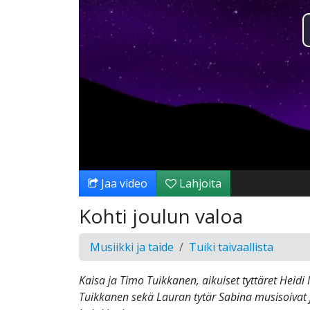
Jaa video
Lahjoita
Kohti joulun valoa
Musiikki ja taide
Tuiki taivaallista
Kaisa ja Timo Tuikkanen, aikuiset tyttäret Heid
Tuikkanen sekä Lauran tytär Sabina musisoivat j