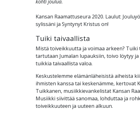
kohti joulua.
Kansan Raamattuseura 2020. Laulut: Jouluyö
sylissäni ja Syntynyt Kristus on!
Tuiki taivaallista
Mistä toiveikkuutta ja voimaa arkeen? Tuiki t
tartutaan Jumalan lupauksiin, toivo löytyy ja
tuikkia taivaallista valoa.
Keskustelemme elämänläheisistä aiheista ki
ihmisten kanssa tai keskenämme, kertovat K
Tuikkanen, musiikkievankelistat Kansan Ra
Musiikki siivittää sanomaa, lohduttaa ja roh
toiveikkuuteen ja uuteen alkuun.