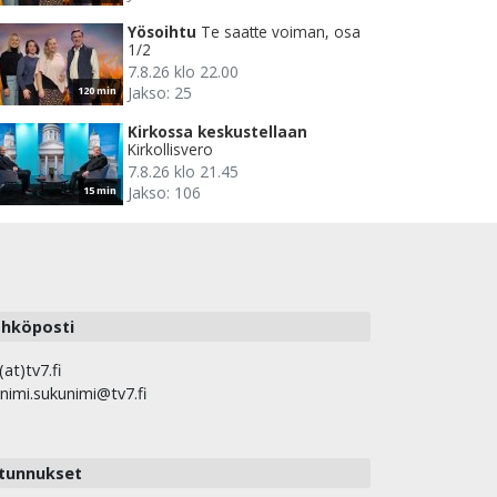
Yösoihtu
Te saatte voiman, osa
1/2
7.8.26 klo 22.00
Jakso: 25
120 min
Kirkossa keskustellaan
Kirkollisvero
7.8.26 klo 21.45
Jakso: 106
15 min
hköposti
(at)tv7.fi
nimi.sukunimi@tv7.fi
tunnukset