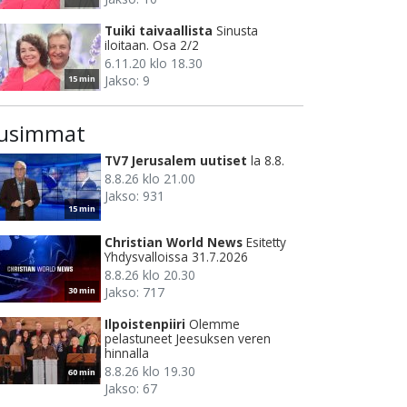
Tuiki taivaallista
Sinusta
iloitaan. Osa 2/2
6.11.20 klo 18.30
Jakso: 9
15 min
usimmat
TV7 Jerusalem uutiset
la 8.8.
8.8.26 klo 21.00
Jakso: 931
15 min
Christian World News
Esitetty
Yhdysvalloissa 31.7.2026
8.8.26 klo 20.30
Jakso: 717
30 min
Ilpoistenpiiri
Olemme
pelastuneet Jeesuksen veren
hinnalla
8.8.26 klo 19.30
60 min
Jakso: 67