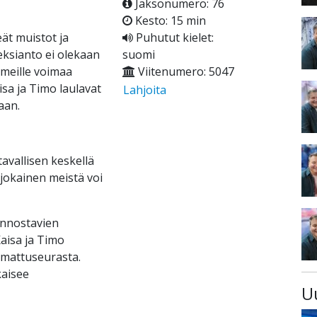
Jaksonumero: 76
Kesto: 15 min
ät muistot ja
Puhutut kielet:
eksianto ei olekaan
suomi
 meille voimaa
Viitenumero: 5047
sa ja Timo laulavat
Lahjoita
aan.
avallisen keskellä
 jokainen meistä voi
innostavien
aisa ja Timo
amattuseurasta.
kaisee
U