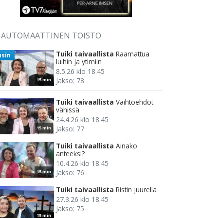
AUTOMAATTINEN TOISTO
Tuiki taivaallista
Raamattua
usin
luihin ja ytimiin
8.5.26 klo 18.45
Jakso: 78
15 min
Tuiki taivaallista
Vaihtoehdot
vähissä
24.4.26 klo 18.45
Jakso: 77
15 min
Tuiki taivaallista
Ainako
anteeksi?
10.4.26 klo 18.45
Jakso: 76
15 min
Tuiki taivaallista
Ristin juurella
27.3.26 klo 18.45
Jakso: 75
15 min