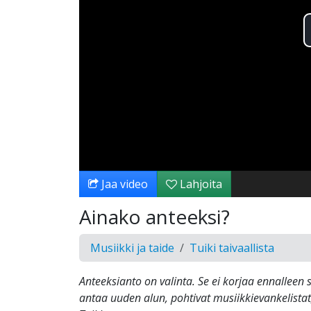
Jaa video
Lahjoita
Ainako anteeksi?
Musiikki ja taide
Tuiki taivaallista
Anteeksianto on valinta. Se ei korjaa ennalleen 
antaa uuden alun, pohtivat musiikkievankelistat