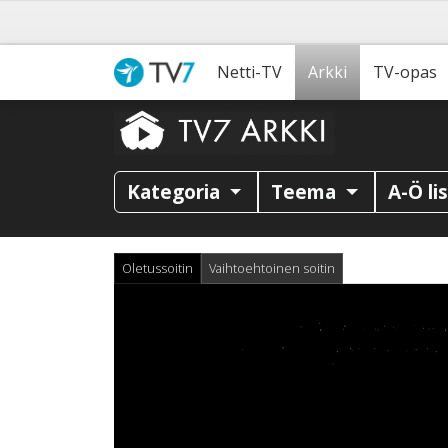
Netti-TV
Arkki
TV-opas
Kategoria
Teema
A-Ö li
Oletussoitin
Vaihtoehtoinen soitin