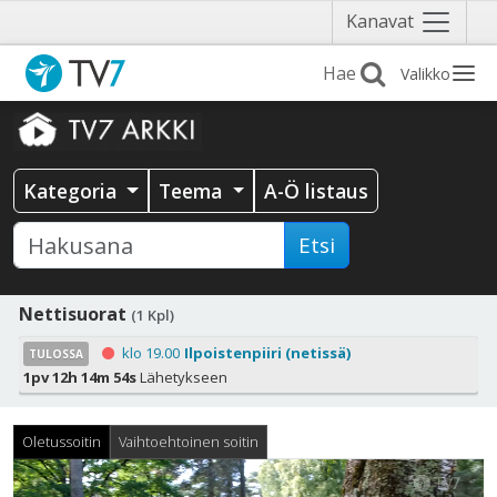
Näytä
Kanavat
valikko
Valikko
Kategoria
Teema
A-Ö listaus
Etsi
Nettisuorat
(1 Kpl)
klo 19.00
Ilpoistenpiiri (netissä)
TULOSSA
1pv 12h 14m 53s
Lähetykseen
Oletussoitin
Vaihtoehtoinen soitin