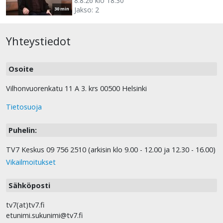
8.8.26 klo 18.30
Jakso: 2
30 min
Yhteystiedot
Osoite
Vilhonvuorenkatu 11 A 3. krs 00500 Helsinki
Tietosuoja
Puhelin:
TV7 Keskus 09 756 2510 (arkisin klo 9.00 - 12.00 ja 12.30 - 16.00)
Vikailmoitukset
Sähköposti
tv7(at)tv7.fi
etunimi.sukunimi@tv7.fi