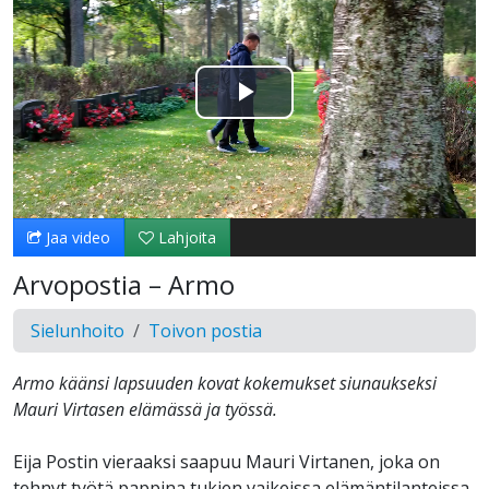
Toista
Video
Jaa video
Lahjoita
Arvopostia – Armo
Sielunhoito
Toivon postia
Armo käänsi lapsuuden kovat kokemukset siunaukseksi
Mauri Virtasen elämässä ja työssä.
Eija Postin vieraaksi saapuu Mauri Virtanen, joka on
tehnyt työtä pappina tukien vaikeissa elämäntilanteissa