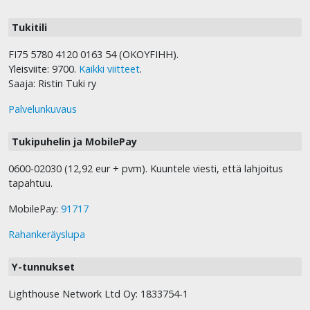
Tukitili
FI75 5780 4120 0163 54 (OKOYFIHH).
Yleisviite: 9700.
Kaikki viitteet
.
Saaja: Ristin Tuki ry
Palvelunkuvaus
Tukipuhelin ja MobilePay
0600-02030 (12,92 eur + pvm). Kuuntele viesti, että lahjoitus
tapahtuu.
MobilePay:
91717
Rahankeräyslupa
Y-tunnukset
Lighthouse Network Ltd Oy: 1833754-1