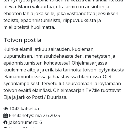
olevia. Mauri vakuuttaa, että armo on ansioton ja
ehdoton lahja jokaiselle, joka vastaanottaa Jeesuksen -
teoista, epäonnistumisista, riippuvuuksista ja
mielipiteistä huolimatta.
Toivon postia
Kuinka elämä jatkuu sairauden, kuoleman,
uupumuksen, ihmissuhdehaasteiden, menetysten ja
epäonnistumisten kohdatessa? Ohjelmasarjassa
kuulemme aitoja ja erilaisia tarinoita toivon löytymisestä
elämänmuutoksissa ja haastavissa tilanteissa. Olet
sydänlämpöisesti tervetullut seuraamaan ja löytämään
toivon eväitä elämääsi. Ohjelmasarjan TV7:lle tuottavat
Eija ja Jarkko Posti / Duurissa.
1042 katselua
Ensilähetys: ma 2.6.2025
Jaksonumero: 6