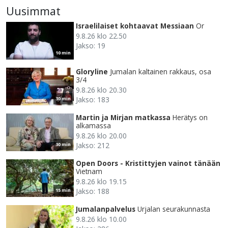
Uusimmat
Israelilaiset kohtaavat Messiaan
Or
9.8.26 klo 22.50
Jakso: 19
10 min
Gloryline
Jumalan kaltainen rakkaus, osa
3/4
9.8.26 klo 20.30
Jakso: 183
30 min
Martin ja Mirjan matkassa
Herätys on
alkamassa
9.8.26 klo 20.00
Jakso: 212
30 min
Open Doors - Kristittyjen vainot tänään
Vietnam
9.8.26 klo 19.15
Jakso: 188
15 min
Jumalanpalvelus
Urjalan seurakunnasta
9.8.26 klo 10.00