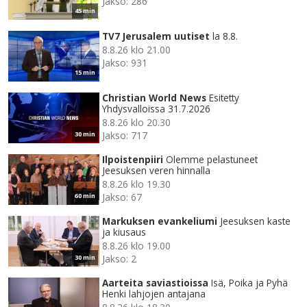
Jakso: 286
45 min
TV7 Jerusalem uutiset
la 8.8.
8.8.26 klo 21.00
Jakso: 931
15 min
Christian World News
Esitetty
Yhdysvalloissa 31.7.2026
8.8.26 klo 20.30
Jakso: 717
30 min
Ilpoistenpiiri
Olemme pelastuneet
Jeesuksen veren hinnalla
8.8.26 klo 19.30
Jakso: 67
60 min
Markuksen evankeliumi
Jeesuksen kaste
ja kiusaus
8.8.26 klo 19.00
Jakso: 2
30 min
Aarteita saviastioissa
Isä, Poika ja Pyhä
Henki lahjojen antajana