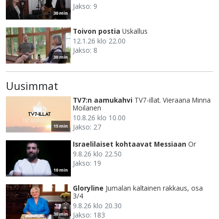
Jakso: 9
30 min
Toivon postia
Uskallus
12.1.26 klo 22.00
Jakso: 8
30 min
Uusimmat
TV7:n aamukahvi
TV7-illat. Vieraana Minna
Moilanen
10.8.26 klo 10.00
Jakso: 27
15 min
Israelilaiset kohtaavat Messiaan
Or
9.8.26 klo 22.50
Jakso: 19
10 min
Gloryline
Jumalan kaltainen rakkaus, osa
3/4
9.8.26 klo 20.30
Jakso: 183
30 min