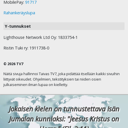
MobilePay:
91717
Rahankeräyslupa
Y-tunnukset
Lighthouse Network Ltd Oy: 1833754-1
Ristin Tuki ry: 1911738-0
© 2026 TV7
Näitä sivuja hallinnoi Taivas TV7, joka pidättää itsellään kaikki sivuihin
liittyvät oikeudet. Ohjelmien, tekstityksien tai niiden osien
julkaiseminen ilman lupaa on kielletty.
Jokaisen kielen on tunnustettava Isän
Jumalan kunniaksi: "Jeesus Kristus on