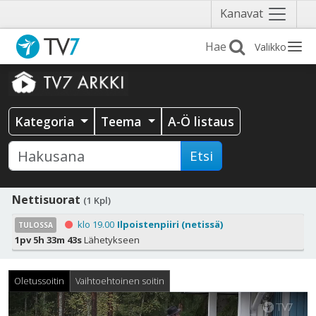
Näytä
Kanavat
valikko
Valikko
Kategoria
Teema
A-Ö listaus
Etsi
Nettisuorat
(1 Kpl)
klo 19.00
Ilpoistenpiiri (netissä)
TULOSSA
1pv 5h 33m 41s
Lähetykseen
Oletussoitin
Vaihtoehtoinen soitin