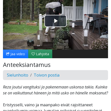
Toista
Video
Jaa video
Lahjoita
Anteeksiantamus
Sielunhoito
Toivon postia
Reza joutui vangituksi ja pakenemaan uskonsa takia. Kuinka
se on vaikuttanut häneen ja mitä usko on hänelle maksanut?
Eristysselli, vaino ja maanpako eivät rajoittaneet
evankeliumin voimaa. Jumalan erikoiset suunnitelmat