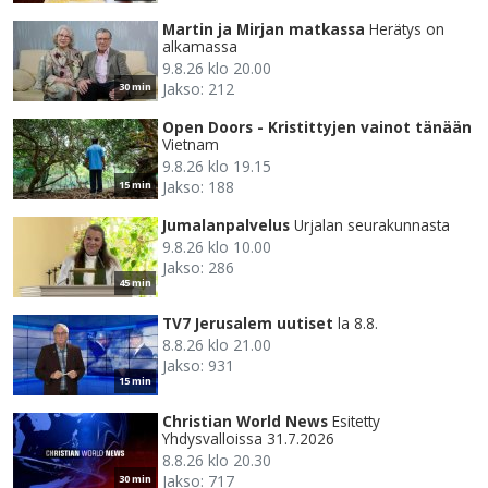
Martin ja Mirjan matkassa
Herätys on
alkamassa
9.8.26 klo 20.00
Jakso: 212
30 min
Open Doors - Kristittyjen vainot tänään
Vietnam
9.8.26 klo 19.15
Jakso: 188
15 min
Jumalanpalvelus
Urjalan seurakunnasta
9.8.26 klo 10.00
Jakso: 286
45 min
TV7 Jerusalem uutiset
la 8.8.
8.8.26 klo 21.00
Jakso: 931
15 min
Christian World News
Esitetty
Yhdysvalloissa 31.7.2026
8.8.26 klo 20.30
Jakso: 717
30 min