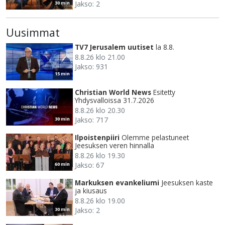
Jakso: 2
30 min
Uusimmat
TV7 Jerusalem uutiset
la 8.8.
8.8.26 klo 21.00
Jakso: 931
15 min
Christian World News
Esitetty
Yhdysvalloissa 31.7.2026
8.8.26 klo 20.30
Jakso: 717
30 min
Ilpoistenpiiri
Olemme pelastuneet
Jeesuksen veren hinnalla
8.8.26 klo 19.30
Jakso: 67
60 min
Markuksen evankeliumi
Jeesuksen kaste
ja kiusaus
8.8.26 klo 19.00
Jakso: 2
30 min