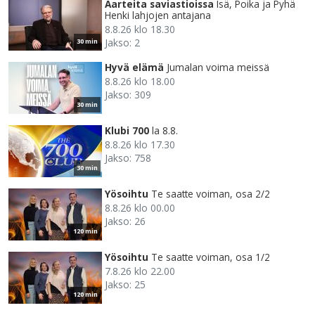
Aarteita saviastioissa
Isä, Poika ja Pyhä
Henki lahjojen antajana
8.8.26 klo 18.30
Jakso: 2
30 min
Hyvä elämä
Jumalan voima meissä
8.8.26 klo 18.00
Jakso: 309
30 min
Klubi 700
la 8.8.
8.8.26 klo 17.30
Jakso: 758
30 min
Yösoihtu
Te saatte voiman, osa 2/2
8.8.26 klo 00.00
Jakso: 26
120 min
Yösoihtu
Te saatte voiman, osa 1/2
7.8.26 klo 22.00
Jakso: 25
120 min