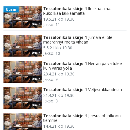
Tessalonikalaiskirje 1
Iloitkaa aina.
Uusin
Rukoilkaa lakkaamatta
19.5.21 klo 19.30
Jakso: 11
30 min
Tessalonikalaiskirje 1
Jumala ei ole
määrännyt meitä vihaan
5.5.21 klo 19.30
Jakso: 10
30 min
Tessalonikalaiskirje 1
Herran päivä tulee
kuin varas yöllä
28.4.21 klo 19.30
Jakso: 9
30 min
Tessalonikalaiskirje 1
Veljesrakkaudesta
21.4.21 klo 19.30
Jakso: 8
30 min
Tessalonikalaiskirje 1
Jeesus ohjatkoon
tiemme
14.4.21 klo 19.30