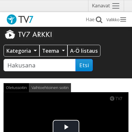
Näytä
Kanavat
valikko
Valikko
Kategoria
Teema
A-Ö listaus
Etsi
Oletussoitin
Vaihtoehtoinen soitin