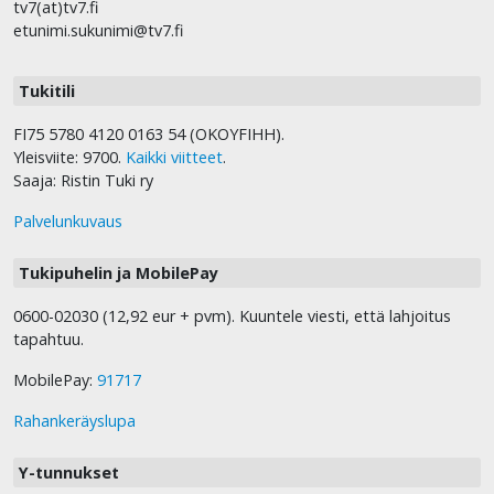
tv7(at)tv7.fi
etunimi.sukunimi@tv7.fi
Tukitili
FI75 5780 4120 0163 54 (OKOYFIHH).
Yleisviite: 9700.
Kaikki viitteet
.
Saaja: Ristin Tuki ry
Palvelunkuvaus
Tukipuhelin ja MobilePay
0600-02030 (12,92 eur + pvm). Kuuntele viesti, että lahjoitus
tapahtuu.
MobilePay:
91717
Rahankeräyslupa
Y-tunnukset