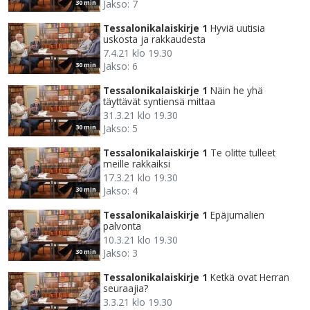
Jakso: 7
30 min
Tessalonikalaiskirje 1
Hyviä uutisia
uskosta ja rakkaudesta
7.4.21 klo 19.30
Jakso: 6
30 min
Tessalonikalaiskirje 1
Näin he yhä
täyttävät syntiensä mittaa
31.3.21 klo 19.30
Jakso: 5
30 min
Tessalonikalaiskirje 1
Te olitte tulleet
meille rakkaiksi
17.3.21 klo 19.30
Jakso: 4
30 min
Tessalonikalaiskirje 1
Epäjumalien
palvonta
10.3.21 klo 19.30
Jakso: 3
30 min
Tessalonikalaiskirje 1
Ketkä ovat Herran
seuraajia?
3.3.21 klo 19.30