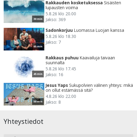
Rakkauden kosketuksessa
Sisäisten
lupausten voima
5.8.26 klo 20.00
Jakso: 369
30 min
Sadonkorjuu
Luomassa Luojan kanssa
5.8.26 klo 18.30
Jakso: 7
85 min
Rakkaus puhuu
Kaavailuja taivaan
suunnalta
5.8.26 klo 17.45
Jakso: 16
45 min
Jesus Yaps
Sukupolvien välinen yhteys: mikä
on ollut estämässä sitä?
4.8.26 klo 22.00
Jakso: 8
50 min
Yhteystiedot