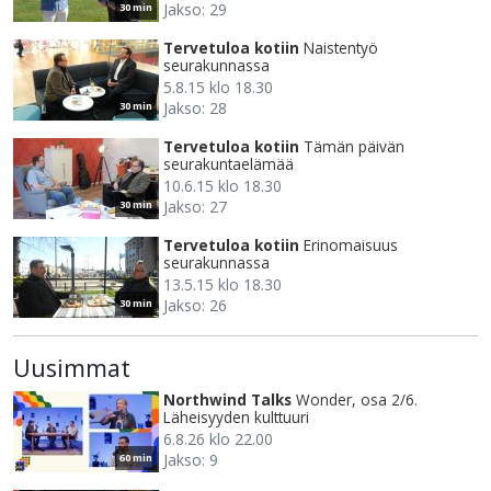
Jakso: 29
30 min
Tervetuloa kotiin
Naistentyö
seurakunnassa
5.8.15 klo 18.30
Jakso: 28
30 min
Tervetuloa kotiin
Tämän päivän
seurakuntaelämää
10.6.15 klo 18.30
Jakso: 27
30 min
Tervetuloa kotiin
Erinomaisuus
seurakunnassa
13.5.15 klo 18.30
Jakso: 26
30 min
Uusimmat
Northwind Talks
Wonder, osa 2/6.
Läheisyyden kulttuuri
6.8.26 klo 22.00
Jakso: 9
60 min