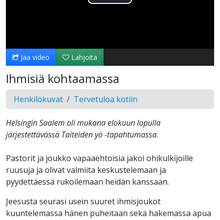
Toista
Video
Jaa video
Lahjoita
Ihmisiä kohtaamassa
Henkilökuvat
Tervetuloa kotiin
Helsingin Saalem oli mukana elokuun lopulla
järjestettävässä Taiteiden yö -tapahtumassa.
Pastorit ja joukko vapaaehtoisia jakoi ohikulkijoille
ruusuja ja olivat valmiita keskustelemaan ja
pyydettäessä rukoilemaan heidän kanssaan.
Jeesusta seurasi usein suuret ihmisjoukot
kuuntelemassa hänen puheitaan sekä hakemassa apua