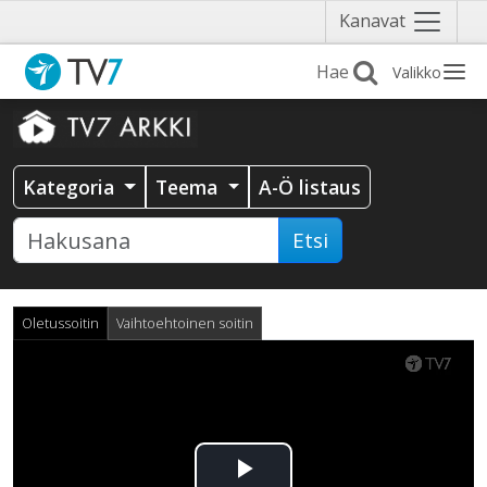
Näytä
Kanavat
valikko
Valikko
Kategoria
Teema
A-Ö listaus
Etsi
Oletussoitin
Vaihtoehtoinen soitin