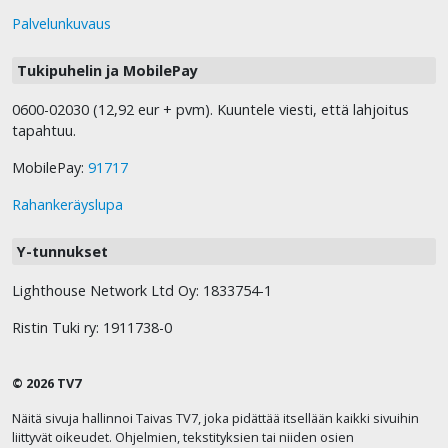
Palvelunkuvaus
Tukipuhelin ja MobilePay
0600-02030 (12,92 eur + pvm). Kuuntele viesti, että lahjoitus
tapahtuu.
MobilePay:
91717
Rahankeräyslupa
Y-tunnukset
Lighthouse Network Ltd Oy: 1833754-1
Ristin Tuki ry: 1911738-0
© 2026 TV7
Näitä sivuja hallinnoi Taivas TV7, joka pidättää itsellään kaikki sivuihin
liittyvät oikeudet. Ohjelmien, tekstityksien tai niiden osien