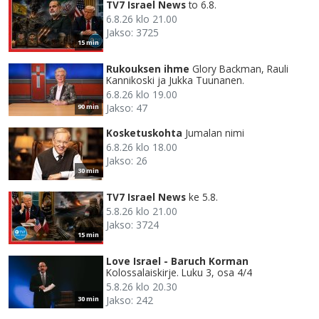
TV7 Israel News
to 6.8.
6.8.26 klo 21.00
Jakso: 3725
15 min
Rukouksen ihme
Glory Backman, Rauli
Kannikoski ja Jukka Tuunanen.
6.8.26 klo 19.00
Jakso: 47
90 min
Kosketuskohta
Jumalan nimi
6.8.26 klo 18.00
Jakso: 26
30 min
TV7 Israel News
ke 5.8.
5.8.26 klo 21.00
Jakso: 3724
15 min
Love Israel - Baruch Korman
Kolossalaiskirje. Luku 3, osa 4/4
5.8.26 klo 20.30
Jakso: 242
30 min