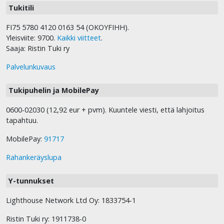
Tukitili
FI75 5780 4120 0163 54 (OKOYFIHH).
Yleisviite: 9700.
Kaikki viitteet
.
Saaja: Ristin Tuki ry
Palvelunkuvaus
Tukipuhelin ja MobilePay
0600-02030 (12,92 eur + pvm). Kuuntele viesti, että lahjoitus
tapahtuu.
MobilePay:
91717
Rahankeräyslupa
Y-tunnukset
Lighthouse Network Ltd Oy: 1833754-1
Ristin Tuki ry: 1911738-0