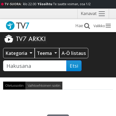
TV-SUORA:
klo 22.00
Yösoihtu
Te saatte voiman, osa 1/2
Näytä
Kanavat
valikko
Valikko
Kategoria
Teema
A-Ö listaus
Etsi
Oletussoitin
Vaihtoehtoinen soitin