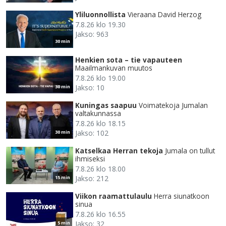
Yliluonnollista
Vieraana David Herzog
7.8.26 klo 19.30
Jakso: 963
30 min
Henkien sota – tie vapauteen
Maailmankuvan muutos
7.8.26 klo 19.00
Jakso: 10
30 min
Kuningas saapuu
Voimatekoja Jumalan
valtakunnassa
7.8.26 klo 18.15
Jakso: 102
30 min
Katselkaa Herran tekoja
Jumala on tullut
ihmiseksi
7.8.26 klo 18.00
Jakso: 212
15 min
Viikon raamattulaulu
Herra siunatkoon
sinua
7.8.26 klo 16.55
Jakso: 32
5 min