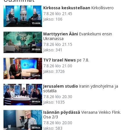
Kirkossa keskustellaan
Kirkollisvero
7.8.26 klo 21.45
Jakso: 106
15 min
Marttyyrien Ääni
Evankeliumi ensin
Ukrainassa
7.8.26 klo 21.15
Jakso: 341
30 min
TV7 Israel News
pe 7.8.
7.8.26 klo 21.00
Jakso: 3726
15 min
Jerusalem studio
Iranin ydinohjelma ja
sotatila
7.8.26 klo 20.30
Jakso: 1035
30 min
Isännän pöydässä
Vieraana Veikko Flink.
Osa 2/3
7.8.26 klo 20.00
Jakso: 583
30 min