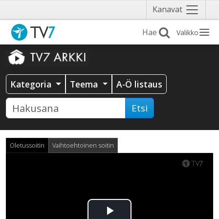
Näytä
Kanavat
valikko
Valikko
Kategoria
Teema
A-Ö listaus
Etsi
Oletussoitin
Vaihtoehtoinen soitin