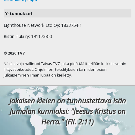
Y-tunnukset
Lighthouse Network Ltd Oy: 1833754-1
Ristin Tuki ry: 1911738-0
© 2026 TV7
Näitä sivuja hallinnoi Taivas TV7, joka pidättää itsellään kaikki sivuihin
liittyvät oikeudet. Ohjelmien, tekstityksien tai niiden osien
julkaiseminen ilman lupaa on kielletty.
Jokaisen kielen on tunnustettava Isän
Jumalan kunniaksi: "Jeesus Kristus on
Herra." (Fil. 2:11)