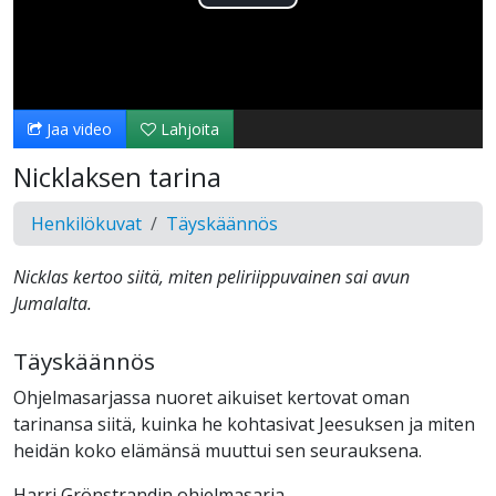
Toista
Video
Jaa video
Lahjoita
Nicklaksen tarina
Henkilökuvat
Täyskäännös
Nicklas kertoo siitä, miten peliriippuvainen sai avun
Jumalalta.
Täyskäännös
Ohjelmasarjassa nuoret aikuiset kertovat oman
tarinansa siitä, kuinka he kohtasivat Jeesuksen ja miten
heidän koko elämänsä muuttui sen seurauksena.
Harri Grönstrandin ohjelmasarja.