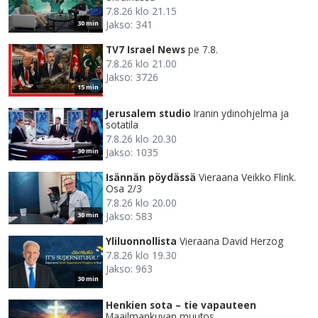
7.8.26 klo 21.15
Jakso: 341
30 min
TV7 Israel News
pe 7.8.
7.8.26 klo 21.00
Jakso: 3726
15 min
Jerusalem studio
Iranin ydinohjelma ja
sotatila
7.8.26 klo 20.30
Jakso: 1035
30 min
Isännän pöydässä
Vieraana Veikko Flink.
Osa 2/3
7.8.26 klo 20.00
Jakso: 583
30 min
Yliluonnollista
Vieraana David Herzog
7.8.26 klo 19.30
Jakso: 963
30 min
Henkien sota – tie vapauteen
Maailmankuvan muutos