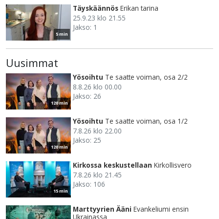
Täyskäännös
Erikan tarina
25.9.23 klo 21.55
Jakso: 1
5 min
Uusimmat
Yösoihtu
Te saatte voiman, osa 2/2
8.8.26 klo 00.00
Jakso: 26
120 min
Yösoihtu
Te saatte voiman, osa 1/2
7.8.26 klo 22.00
Jakso: 25
120 min
Kirkossa keskustellaan
Kirkollisvero
7.8.26 klo 21.45
Jakso: 106
15 min
Marttyyrien Ääni
Evankeliumi ensin
Ukrainassa