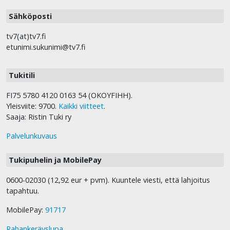
Sähköposti
tv7(at)tv7.fi
etunimi.sukunimi@tv7.fi
Tukitili
FI75 5780 4120 0163 54 (OKOYFIHH).
Yleisviite: 9700.
Kaikki viitteet
.
Saaja: Ristin Tuki ry
Palvelunkuvaus
Tukipuhelin ja MobilePay
0600-02030 (12,92 eur + pvm). Kuuntele viesti, että lahjoitus
tapahtuu.
MobilePay:
91717
Rahankeräyslupa