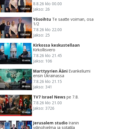
8.8.26 klo 00.00
Jakso: 26
120 min
Yösoihtu
Te saatte voiman, osa
1/2
7.8.26 klo 22.00
Jakso: 25
120 min
Kirkossa keskustellaan
Kirkollisvero
7.8.26 klo 21.45
Jakso: 106
15 min
Marttyyrien Ääni
Evankeliumi
ensin Ukrainassa
7.8.26 klo 21.15
Jakso: 341
30 min
TV7 Israel News
pe 7.8.
7.8.26 klo 21.00
Jakso: 3726
15 min
Jerusalem studio
Iranin
ydinohjelma ja sotatila