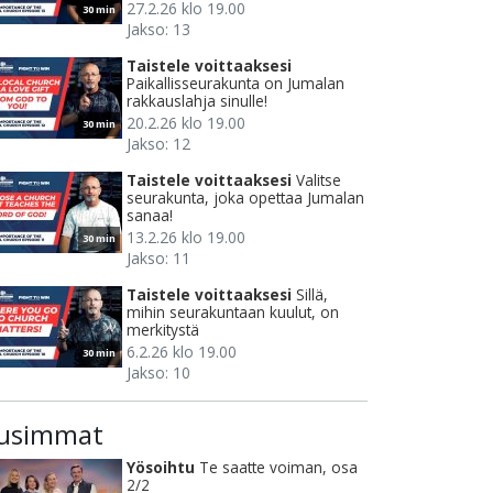
27.2.26 klo 19.00
30 min
Jakso: 13
Taistele voittaaksesi
Paikallisseurakunta on Jumalan
rakkauslahja sinulle!
20.2.26 klo 19.00
30 min
Jakso: 12
Taistele voittaaksesi
Valitse
seurakunta, joka opettaa Jumalan
sanaa!
13.2.26 klo 19.00
30 min
Jakso: 11
Taistele voittaaksesi
Sillä,
mihin seurakuntaan kuulut, on
merkitystä
6.2.26 klo 19.00
30 min
Jakso: 10
usimmat
Yösoihtu
Te saatte voiman, osa
2/2