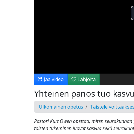
Jaa video
Lahjoita
Yhteinen panos tuo kasv
Ulkomainen opetus
Taistele voittaakses
Pastori Kurt Owen opettaa, miten seurakunnan 
toisten tukeminen luovat kasvua sekä seurakunt