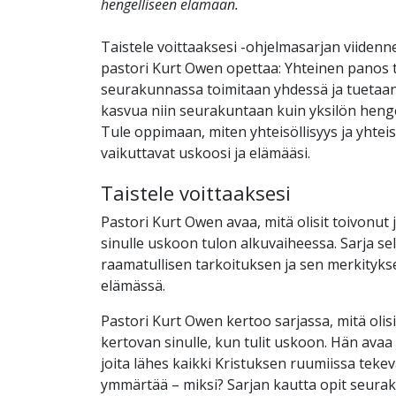
hengelliseen elämään.
Taistele voittaaksesi -ohjelmasarjan viidenn
pastori Kurt Owen opettaa: Yhteinen panos 
seurakunnassa toimitaan yhdessä ja tuetaan 
kasvua niin seurakuntaan kuin yksilön heng
Tule oppimaan, miten yhteisöllisyys ja yhte
vaikuttavat uskoosi ja elämääsi.
Taistele voittaaksesi
Pastori Kurt Owen avaa, mitä olisit toivonut
sinulle uskoon tulon alkuvaiheessa. Sarja s
raamatullisen tarkoituksen ja sen merkitykse
elämässä.
Pastori Kurt Owen kertoo sarjassa, mitä olis
kertovan sinulle, kun tulit uskoon. Hän avaa
joita lähes kaikki Kristuksen ruumiissa teke
ymmärtää – miksi? Sarjan kautta opit seur