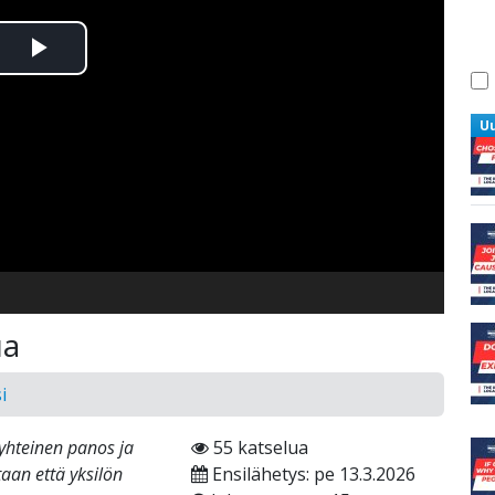
Toista
Video
U
ua
i
yhteinen panos ja
55 katselua
aan että yksilön
Ensilähetys: pe 13.3.2026