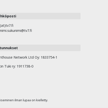
hköposti
(at)tv7.fi
nimi.sukunimi@tv7.fi
tunnukset
hthouse Network Ltd Oy: 1833754-1
tin Tuki ry: 1911738-0
kaiseminen ilman lupaa on kielletty.