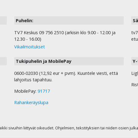
Puhelin:
Sä
TV7 Keskus 09 756 2510 (arkisin klo 9.00 - 12.00 ja
tv7
12.30 - 16.00)
etu
Vikailmoitukset
Tukipuhelin ja MobilePay
Y-
0600-02030 (12,92 eur + pvm). Kuuntele viesti, että
Lig
lahjoitus tapahtuu.
Ris
MobilePay:
91717
Rahankeräyslupa
kaikki sivuihin liittyvät oikeudet. Ohjelmien, tekstityksien tai niiden osien jul