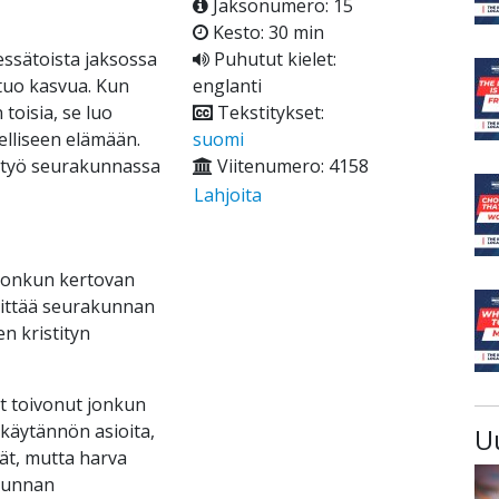
Jaksonumero: 15
Kesto: 30 min
essätoista jaksossa
Puhutut kielet:
tuo kasvua. Kun
englanti
toisia, se luo
Tekstitykset:
elliseen elämään.
suomi
istyö seurakunnassa
Viitenumero: 4158
Lahjoita
 jonkun kertovan
elittää seurakunnan
n kristityn
it toivonut jonkun
 käytännön asioita,
U
vät, mutta harva
akunnan