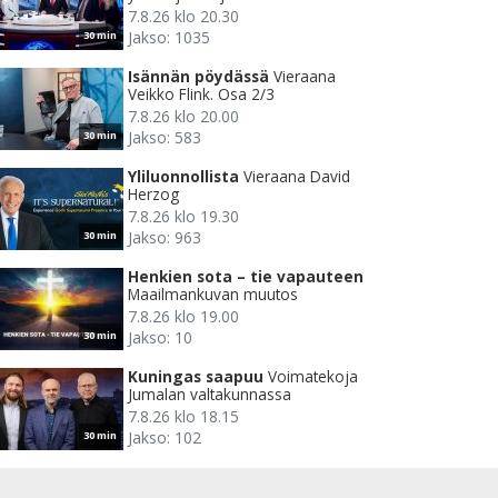
7.8.26 klo 20.30
Jakso: 1035
30 min
Isännän pöydässä
Vieraana
Veikko Flink. Osa 2/3
7.8.26 klo 20.00
Jakso: 583
30 min
Yliluonnollista
Vieraana David
Herzog
7.8.26 klo 19.30
Jakso: 963
30 min
Henkien sota – tie vapauteen
Maailmankuvan muutos
7.8.26 klo 19.00
Jakso: 10
30 min
Kuningas saapuu
Voimatekoja
Jumalan valtakunnassa
7.8.26 klo 18.15
Jakso: 102
30 min