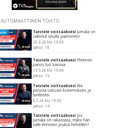
AUTOMAATTINEN TOISTO
Taistele voittaaksesi
Jumala on
usin
valinnut sinulle paimenen!
20.3.26 klo 19.00
Jakso: 16
30 min
Taistele voittaaksesi
Yhteinen
panos tuo kasvua
13.3.26 klo 19.00
Jakso: 15
30 min
Taistele voittaaksesi
Älä
perusta uskoasi kokemuksiisi ja
tunteisiisi
6.3.26 klo 19.00
30 min
Jakso: 14
Taistele voittaaksesi
Jos
Jumala on rakastava, miksi hän
sallii ihmisten joutua helvettiin?