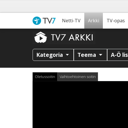
Netti-TV
Arkki
TV-opas
Kategoria
Teema
A-Ö li
Oletussoitin
Vaihtoehtoinen soitin