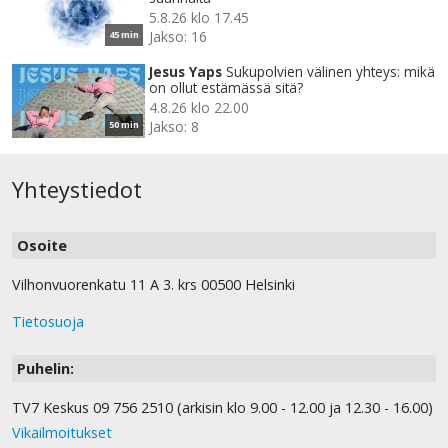
5.8.26 klo 17.45
Jakso: 16
45 min
Jesus Yaps
Sukupolvien välinen yhteys: mikä
on ollut estämässä sitä?
4.8.26 klo 22.00
Jakso: 8
50 min
Yhteystiedot
Osoite
Vilhonvuorenkatu 11 A 3. krs 00500 Helsinki
Tietosuoja
Puhelin:
TV7 Keskus 09 756 2510 (arkisin klo 9.00 - 12.00 ja 12.30 - 16.00)
Vikailmoitukset