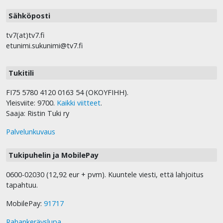
Sähköposti
tv7(at)tv7.fi
etunimi.sukunimi@tv7.fi
Tukitili
FI75 5780 4120 0163 54 (OKOYFIHH).
Yleisviite: 9700.
Kaikki viitteet
.
Saaja: Ristin Tuki ry
Palvelunkuvaus
Tukipuhelin ja MobilePay
0600-02030 (12,92 eur + pvm). Kuuntele viesti, että lahjoitus
tapahtuu.
MobilePay:
91717
Rahankeräyslupa