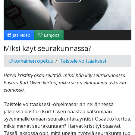
Toista
Video
Jaa video
Lahjoita
Miksi käyt seurakunnassa?
Ulkomainen opetus
Taistele voittaaksesi
Harva kristitty osaa selittää, miksi hän käy seurakunnassa.
Pastori Kurt Owen kertoo, miksi se on elintärkeää uskovan
elämässä.
Taistele voittaaksesi -ohjelmasarjan neljännessä
jaksossa pastori Kurt Owen haastaa katsomaan
syvemmälle omaan seurakuntakäyntiisi. Osaatko kertoa,
miksi menet seurakuntaan? Harvat kristityt osaavat.
Tässä jaksossa opit, mitä upeita hyötyjä seurakunta tuo