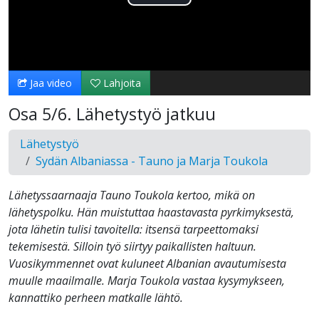
Toista
Video
Jaa video
Lahjoita
Osa 5/6. Lähetystyö jatkuu
Lähetystyö
Sydän Albaniassa - Tauno ja Marja Toukola
Lähetyssaarnaaja Tauno Toukola kertoo, mikä on
lähetyspolku. Hän muistuttaa haastavasta pyrkimyksestä,
jota lähetin tulisi tavoitella: itsensä tarpeettomaksi
tekemisestä. Silloin työ siirtyy paikallisten haltuun.
Vuosikymmennet ovat kuluneet Albanian avautumisesta
muulle maailmalle. Marja Toukola vastaa kysymykseen,
kannattiko perheen matkalle lähtö.