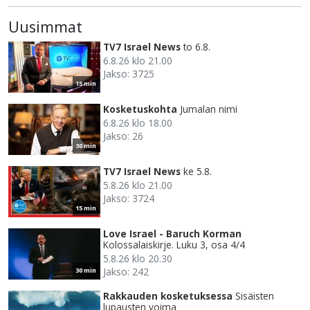
Uusimmat
TV7 Israel News
to 6.8.
6.8.26 klo 21.00
Jakso: 3725
15 min
Kosketuskohta
Jumalan nimi
6.8.26 klo 18.00
Jakso: 26
30 min
TV7 Israel News
ke 5.8.
5.8.26 klo 21.00
Jakso: 3724
15 min
Love Israel - Baruch Korman
Kolossalaiskirje. Luku 3, osa 4/4
5.8.26 klo 20.30
Jakso: 242
30 min
Rakkauden kosketuksessa
Sisäisten
lupausten voima