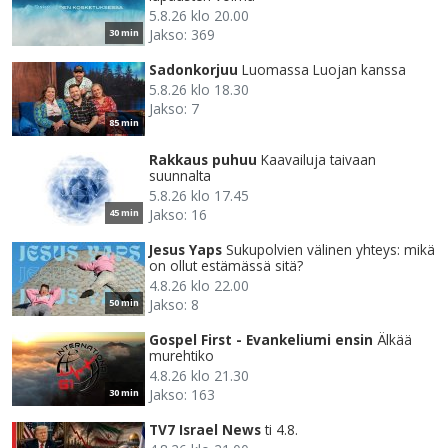
5.8.26 klo 20.00
Jakso: 369
30 min
Sadonkorjuu
Luomassa Luojan kanssa
5.8.26 klo 18.30
Jakso: 7
85 min
Rakkaus puhuu
Kaavailuja taivaan
suunnalta
5.8.26 klo 17.45
Jakso: 16
45 min
Jesus Yaps
Sukupolvien välinen yhteys: mikä
on ollut estämässä sitä?
4.8.26 klo 22.00
Jakso: 8
50 min
Gospel First - Evankeliumi ensin
Älkää
murehtiko
4.8.26 klo 21.30
Jakso: 163
30 min
TV7 Israel News
ti 4.8.