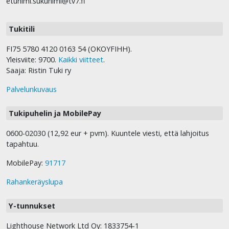
etunimi.sukunimi@tv7.fi
Tukitili
FI75 5780 4120 0163 54 (OKOYFIHH).
Yleisviite: 9700.
Kaikki viitteet
.
Saaja: Ristin Tuki ry
Palvelunkuvaus
Tukipuhelin ja MobilePay
0600-02030 (12,92 eur + pvm). Kuuntele viesti, että lahjoitus
tapahtuu.
MobilePay:
91717
Rahankeräyslupa
Y-tunnukset
Lighthouse Network Ltd Oy: 1833754-1