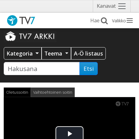
Näytä
Kanavat
valikko
Valikko
Kategoria
Teema
A-Ö listaus
Etsi
Oletussoitin
Vaihtoehtoinen soitin