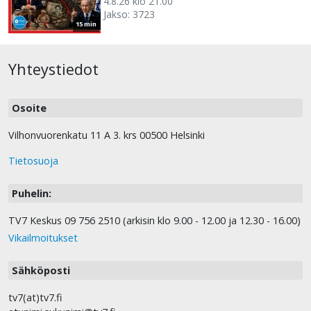
4.8.26 klo 21.00
Jakso: 3723
15 min
Yhteystiedot
Osoite
Vilhonvuorenkatu 11 A 3. krs 00500 Helsinki
Tietosuoja
Puhelin:
TV7 Keskus 09 756 2510 (arkisin klo 9.00 - 12.00 ja 12.30 - 16.00)
Vikailmoitukset
Sähköposti
tv7(at)tv7.fi