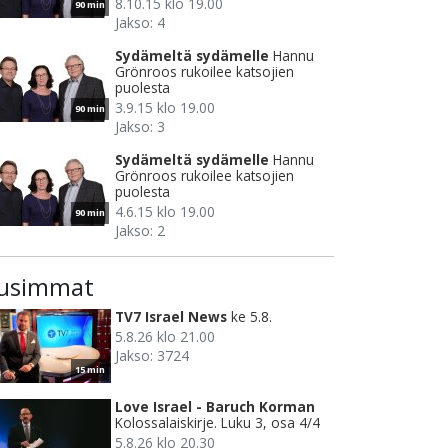
8.10.15 klo 19.00
90 min
Jakso: 4
Sydämeltä sydämelle
Hannu
Grönroos rukoilee katsojien
puolesta
3.9.15 klo 19.00
90 min
Jakso: 3
Sydämeltä sydämelle
Hannu
Grönroos rukoilee katsojien
puolesta
4.6.15 klo 19.00
90 min
Jakso: 2
usimmat
TV7 Israel News
ke 5.8.
5.8.26 klo 21.00
Jakso: 3724
15 min
Love Israel - Baruch Korman
Kolossalaiskirje. Luku 3, osa 4/4
5.8.26 klo 20.30