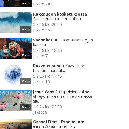
Jakso: 242
30 min
Rakkauden kosketuksessa
Sisäisten lupausten voima
5.8.26 klo 20.00
Jakso: 369
30 min
Sadonkorjuu
Luomassa Luojan
kanssa
5.8.26 klo 18.30
Jakso: 7
85 min
Rakkaus puhuu
Kaavailuja
taivaan suunnalta
5.8.26 klo 17.45
Jakso: 16
45 min
Jesus Yaps
Sukupolvien välinen
yhteys: mikä on ollut estämässä
sitä?
4.8.26 klo 22.00
50 min
Jakso: 8
Gospel First - Evankeliumi
ensin
Älkää murehtiko