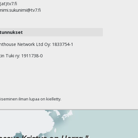
(at)tv7.fi
nimi.sukunimi@tv7.fi
tunnukset
hthouse Network Ltd Oy: 1833754-1
tin Tuki ry: 1911738-0
kaiseminen ilman lupaa on kielletty.