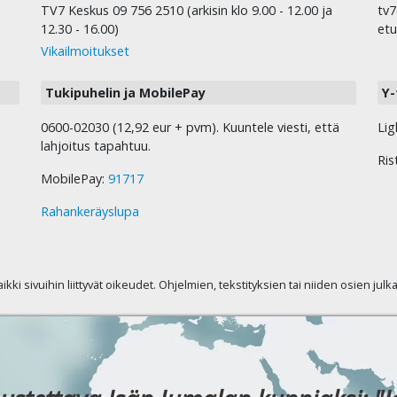
TV7 Keskus 09 756 2510 (arkisin klo 9.00 - 12.00 ja
tv7
12.30 - 16.00)
etu
Vikailmoitukset
Tukipuhelin ja MobilePay
Y-
0600-02030 (12,92 eur + pvm). Kuuntele viesti, että
Lig
lahjoitus tapahtuu.
Ris
MobilePay:
91717
Rahankeräyslupa
kaikki sivuihin liittyvät oikeudet. Ohjelmien, tekstityksien tai niiden osien jul