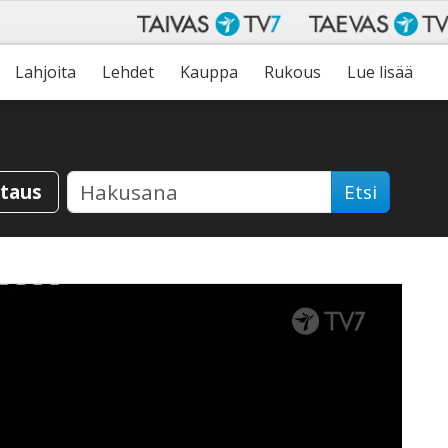
Lahjoita
Lehdet
Kauppa
Rukous
Lue lisää
staus
Etsi