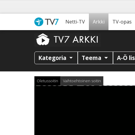
Netti-TV
Arkki
TV-opas
Kategoria
Teema
A-Ö li
Oletussoitin
Vaihtoehtoinen soitin