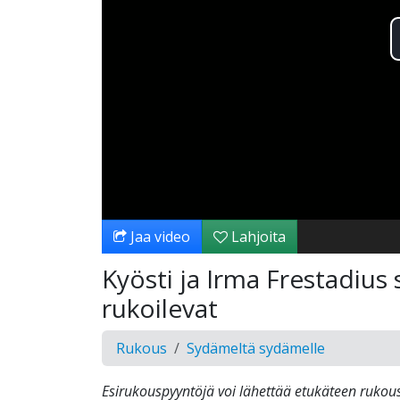
Jaa video
Lahjoita
Kyösti ja Irma Frestadiu
rukoilevat
Rukous
Sydämeltä sydämelle
Esirukouspyyntöjä voi lähettää etukäteen rukous(a