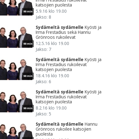
katsojien puolesta
5.9.16 klo 19.00
90 min
Jakso: 8
Sydämeltä sydämelle
Kyösti ja
Irma Frestadius sekä Hannu
Grönroos rukoilevat
12.5.16 klo 19.00
90 min
Jakso: 7
Sydämeltä sydämelle
Kyösti ja
Irma Frestadius rukoilevat
katsojien puolesta
18.4.16 klo 19.00
90 min
Jakso: 6
Sydämeltä sydämelle
Kyösti ja
Irma Frestadius rukoilevat
katsojien puolesta
8.2.16 klo 19.00
90 min
Jakso: 5
Sydämeltä sydämelle
Hannu
Grönroos rukoilee katsojien
puolesta