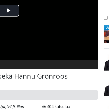
Toista
Video
U
s sekä Hannu Grönroos
t)tv7.fi. Illan
404 katselua