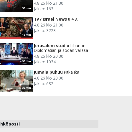
4.8.26 klo 21.30
Jakso: 163
30 min
TV7 Israel News
ti 4.8.
4.8.26 klo 21.00
Jakso: 3723
15 min
Jerusalem studio
Libanon:
Diplomatian ja sodan välissä
4.8.26 klo 20.30
Jakso: 1034
30 min
Jumala puhuu
Pitkä ikä
4.8.26 klo 20.00
Jakso: 682
30 min
hköposti