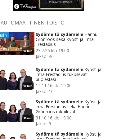
AUTOMAATTINEN TOISTO
Sydämeltä sydämelle
Hannu
usin
Grönroos sekä Kyösti ja Irma
Frestadius
23.7.26 klo 19.00
90 min
Jakso: 46
Sydämeltä sydämelle
Kyösti ja
Irma Frestadius rukoilevat
puolestasi
14.11.16 klo 19.00
90 min
Jakso: 10
Sydämeltä sydämelle
Kyösti ja
Irma Frestadius sekä Hannu
Grönroos rukoilevat
31.10.16 klo 19.00
90 min
Jakso: 9
Sydämeltä sydämelle
Kyösti ja
Irma Frestadius rukoilevat