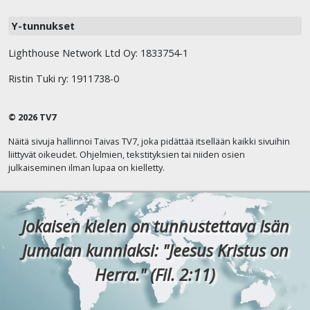
Y-tunnukset
Lighthouse Network Ltd Oy: 1833754-1
Ristin Tuki ry: 1911738-0
© 2026 TV7
Näitä sivuja hallinnoi Taivas TV7, joka pidättää itsellään kaikki sivuihin
liittyvät oikeudet. Ohjelmien, tekstityksien tai niiden osien
julkaiseminen ilman lupaa on kielletty.
Jokaisen kielen on tunnustettava Isän
Jumalan kunniaksi: "Jeesus Kristus on
Herra." (Fil. 2:11)