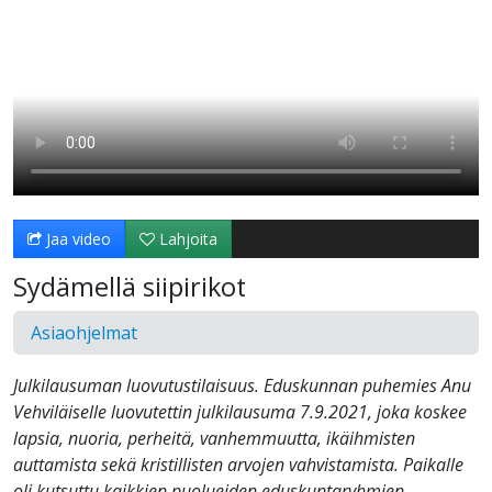
Jaa video
Lahjoita
Sydämellä siipirikot
Asiaohjelmat
Julkilausuman luovutustilaisuus. Eduskunnan puhemies Anu
Vehviläiselle luovutettin julkilausuma 7.9.2021, joka koskee
lapsia, nuoria, perheitä, vanhemmuutta, ikäihmisten
auttamista sekä kristillisten arvojen vahvistamista. Paikalle
oli kutsuttu kaikkien puolueiden eduskuntaryhmien