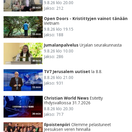
9.8.26 klo 20.00
Jakso: 212
30 min
Open Doors - Kristittyjen vainot tänään
Vietnam
9.8.26 klo 19.15
Jakso: 188
15 min
Jumalanpalvelus
Urjalan seurakunnasta
9.8.26 klo 10.00
Jakso: 286
45 min
TV7 Jerusalem uutiset
la 8.8.
8.8.26 klo 21.00
Jakso: 931
15 min
Christian World News
Esitetty
Yhdysvalloissa 31.7.2026
8.8.26 klo 20.30
Jakso: 717
30 min
Ilpoistenpiiri
Olemme pelastuneet
Jeesuksen veren hinnalla