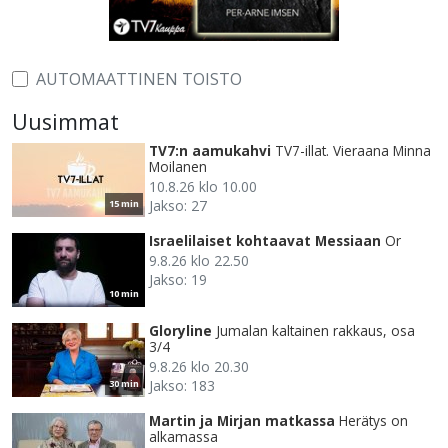
AUTOMAATTINEN TOISTO
Uusimmat
TV7:n aamukahvi
TV7-illat. Vieraana Minna
Moilanen
10.8.26 klo 10.00
Jakso: 27
15 min
Israelilaiset kohtaavat Messiaan
Or
9.8.26 klo 22.50
Jakso: 19
10 min
Gloryline
Jumalan kaltainen rakkaus, osa
3/4
9.8.26 klo 20.30
Jakso: 183
30 min
Martin ja Mirjan matkassa
Herätys on
alkamassa