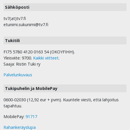
Sähköposti
tv7(at)tv7.fi
etunimi.sukunimi@tv7.fi
Tukitili
FI75 5780 4120 0163 54 (OKOYFIHH).
Yleisviite: 9700.
Kaikki viitteet
.
Saaja: Ristin Tuki ry
Palvelunkuvaus
Tukipuhelin ja MobilePay
0600-02030 (12,92 eur + pvm). Kuuntele viesti, että lahjoitus
tapahtuu.
MobilePay:
91717
Rahankeräyslupa