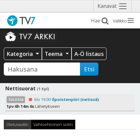
Näytä
Kanavat
valikko
Valikko
Kategoria
Teema
A-Ö listaus
Etsi
Nettisuorat
(1 Kpl)
klo 19.00
Ilpoistenpiiri (netissä)
TULOSSA
1pv 6h 14m 5s
Lähetykseen
Oletussoitin
Vaihtoehtoinen soitin