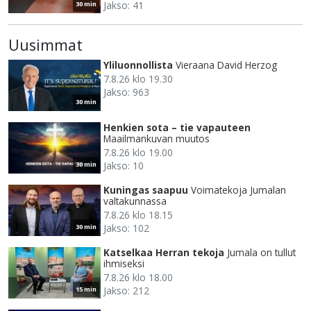
Jakso: 41
30 min
Uusimmat
Yliluonnollista
Vieraana David Herzog
7.8.26 klo 19.30
Jakso: 963
30 min
Henkien sota – tie vapauteen
Maailmankuvan muutos
7.8.26 klo 19.00
Jakso: 10
30 min
Kuningas saapuu
Voimatekoja Jumalan
valtakunnassa
7.8.26 klo 18.15
Jakso: 102
30 min
Katselkaa Herran tekoja
Jumala on tullut
ihmiseksi
7.8.26 klo 18.00
Jakso: 212
15 min