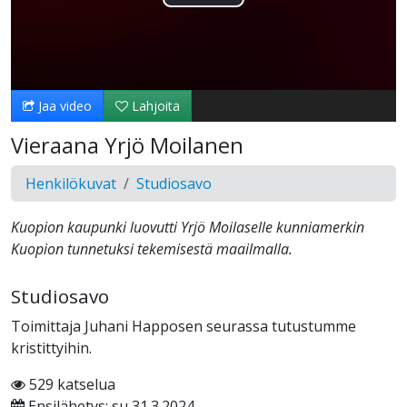
Toista
Video
Jaa video
Lahjoita
Vieraana Yrjö Moilanen
Henkilökuvat
Studiosavo
Kuopion kaupunki luovutti Yrjö Moilaselle kunniamerkin
Kuopion tunnetuksi tekemisestä maailmalla.
Studiosavo
Toimittaja Juhani Happosen seurassa tutustumme
kristittyihin.
529 katselua
Ensilähetys: su 31.3.2024