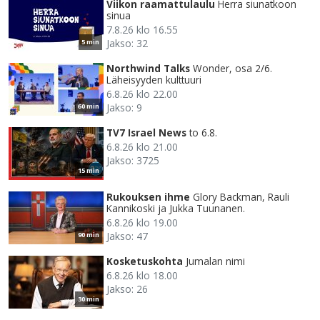
Viikon raamattulaulu
Herra siunatkoon
sinua
7.8.26 klo 16.55
Jakso: 32
5 min
Northwind Talks
Wonder, osa 2/6.
Läheisyyden kulttuuri
6.8.26 klo 22.00
Jakso: 9
60 min
TV7 Israel News
to 6.8.
6.8.26 klo 21.00
Jakso: 3725
15 min
Rukouksen ihme
Glory Backman, Rauli
Kannikoski ja Jukka Tuunanen.
6.8.26 klo 19.00
Jakso: 47
90 min
Kosketuskohta
Jumalan nimi
6.8.26 klo 18.00
Jakso: 26
30 min