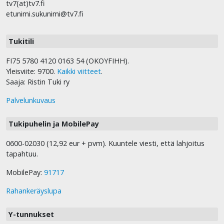
tv7(at)tv7.fi
etunimi.sukunimi@tv7.fi
Tukitili
FI75 5780 4120 0163 54 (OKOYFIHH).
Yleisviite: 9700.
Kaikki viitteet
.
Saaja: Ristin Tuki ry
Palvelunkuvaus
Tukipuhelin ja MobilePay
0600-02030 (12,92 eur + pvm). Kuuntele viesti, että lahjoitus
tapahtuu.
MobilePay:
91717
Rahankeräyslupa
Y-tunnukset