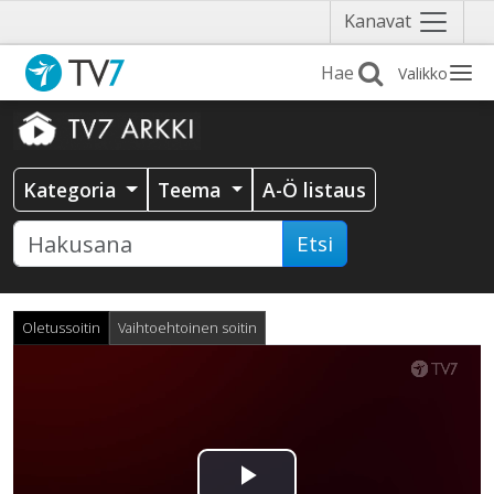
Näytä
Kanavat
valikko
Valikko
Kategoria
Teema
A-Ö listaus
Etsi
Oletussoitin
Vaihtoehtoinen soitin