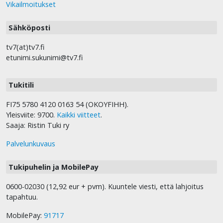
Vikailmoitukset
Sähköposti
tv7(at)tv7.fi
etunimi.sukunimi@tv7.fi
Tukitili
FI75 5780 4120 0163 54 (OKOYFIHH).
Yleisviite: 9700.
Kaikki viitteet
.
Saaja: Ristin Tuki ry
Palvelunkuvaus
Tukipuhelin ja MobilePay
0600-02030 (12,92 eur + pvm). Kuuntele viesti, että lahjoitus
tapahtuu.
MobilePay:
91717