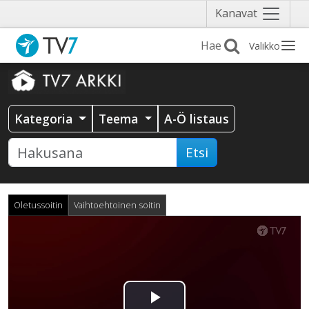
Näytä
Kanavat
valikko
Valikko
Kategoria
Teema
A-Ö listaus
Etsi
Oletussoitin
Vaihtoehtoinen soitin