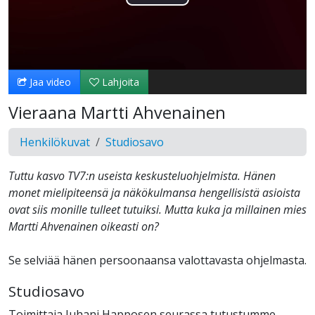
Toista
Video
Jaa video
Lahjoita
Vieraana Martti Ahvenainen
Henkilökuvat
Studiosavo
Tuttu kasvo TV7:n useista keskusteluohjelmista. Hänen
monet mielipiteensä ja näkökulmansa hengellisistä asioista
ovat siis monille tulleet tutuiksi. Mutta kuka ja millainen mies
Martti Ahvenainen oikeasti on?
Se selviää hänen persoonaansa valottavasta ohjelmasta.
Studiosavo
Toimittaja Juhani Happosen seurassa tutustumme