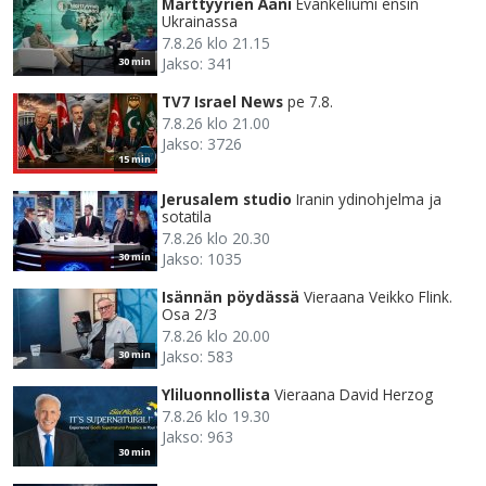
Marttyyrien Ääni
Evankeliumi ensin
Ukrainassa
7.8.26 klo 21.15
Jakso: 341
30 min
TV7 Israel News
pe 7.8.
7.8.26 klo 21.00
Jakso: 3726
15 min
Jerusalem studio
Iranin ydinohjelma ja
sotatila
7.8.26 klo 20.30
Jakso: 1035
30 min
Isännän pöydässä
Vieraana Veikko Flink.
Osa 2/3
7.8.26 klo 20.00
Jakso: 583
30 min
Yliluonnollista
Vieraana David Herzog
7.8.26 klo 19.30
Jakso: 963
30 min