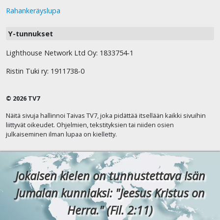
Rahankeräyslupa
Y-tunnukset
Lighthouse Network Ltd Oy: 1833754-1
Ristin Tuki ry: 1911738-0
© 2026 TV7
Näitä sivuja hallinnoi Taivas TV7, joka pidättää itsellään kaikki sivuihin
liittyvät oikeudet. Ohjelmien, tekstityksien tai niiden osien
julkaiseminen ilman lupaa on kielletty.
Jokaisen kielen on tunnustettava Isän
Jumalan kunniaksi: "Jeesus Kristus on
Herra." (Fil. 2:11)