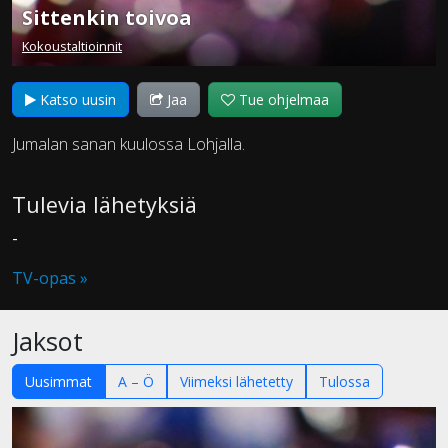
Sittenkin toivoa
Kokoustaltioinnit
Katso uusin
Jaa
Tue ohjelmaa
Jumalan sanan kuulossa Lohjalla.
Tulevia lähetyksiä
-
TV-opas »
Jaksot
Uusimmat
A – Ö
Viimeksi lähetetty
Tulossa