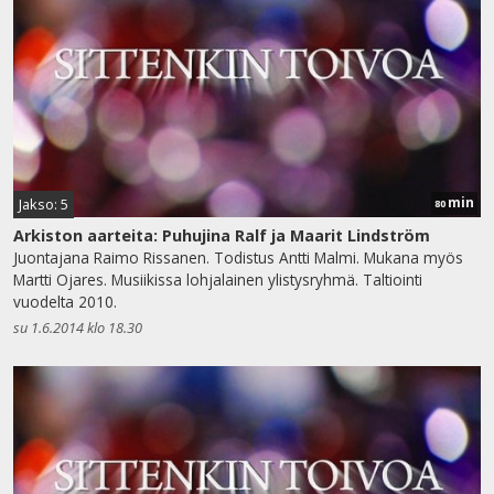
min
Jakso: 5
80
Arkiston aarteita: Puhujina Ralf ja Maarit Lindström
Juontajana Raimo Rissanen. Todistus Antti Malmi. Mukana myös
Martti Ojares. Musiikissa lohjalainen ylistysryhmä. Taltiointi
vuodelta 2010.
su 1.6.2014 klo 18.30