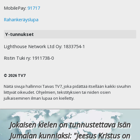
MobilePay:
91717
Rahankeräyslupa
Y-tunnukset
Lighthouse Network Ltd Oy: 1833754-1
Ristin Tuki ry: 1911738-0
© 2026 TV7
Näitä sivuja hallinnoi Taivas TV7, joka pidättää itsellään kaikki sivuihin
liittyvät oikeudet. Ohjelmien, tekstityksien tai niiden osien
julkaiseminen ilman lupaa on kielletty.
Jokaisen kielen on tunnustettava Isän
Jumalan kunniaksi: "Jeesus Kristus on