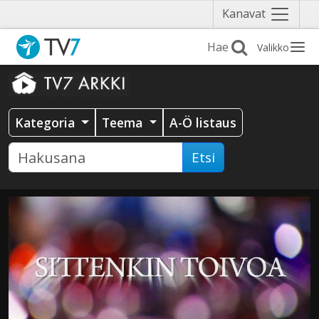
Näytä
Kanavat
valikko
Valikko
Kategoria
Teema
A-Ö listaus
Etsi