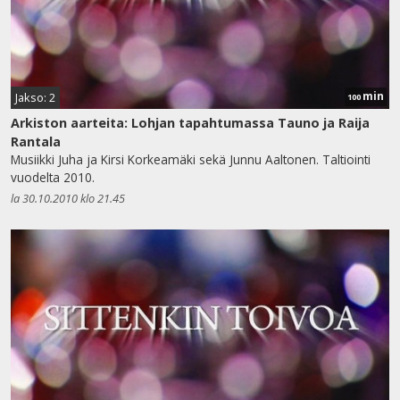
min
Jakso: 2
100
Arkiston aarteita: Lohjan tapahtumassa Tauno ja Raija
Rantala
Musiikki Juha ja Kirsi Korkeamäki sekä Junnu Aaltonen. Taltiointi
vuodelta 2010.
la 30.10.2010 klo 21.45