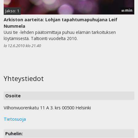
min
Jakso: 1
85
Arkiston aarteita: Lohjan tapahtumapuhujana Leif
Nummela
Uusi tie -lehden päätoimittaja puhuu elämän tarkoituksen
löytämisestä. Taltiointi vuodelta 2010.
la 12.6.2010 klo 21.40
Yhteystiedot
Osoite
Vilhonvuorenkatu 11 A 3. krs 00500 Helsinki
Tietosuoja
Puhelin: