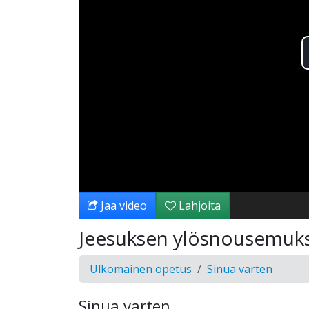
Jaa video
Lahjoita
Jeesuksen ylösnousemuks
Ulkomainen opetus
Sinua varten
Sinua varten