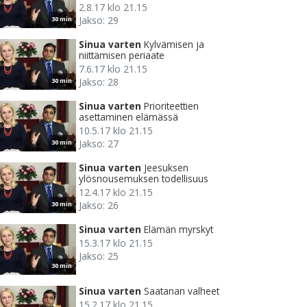
2.8.17 klo 21.15
Jakso: 29
30 min
Sinua varten
Kylvämisen ja
niittämisen periaate
7.6.17 klo 21.15
Jakso: 28
30 min
Sinua varten
Prioriteettien
asettaminen elämässä
10.5.17 klo 21.15
Jakso: 27
30 min
Sinua varten
Jeesuksen
ylösnousemuksen todellisuus
12.4.17 klo 21.15
Jakso: 26
30 min
Sinua varten
Elämän myrskyt
15.3.17 klo 21.15
Jakso: 25
30 min
Sinua varten
Saatanan valheet
15.2.17 klo 21.15