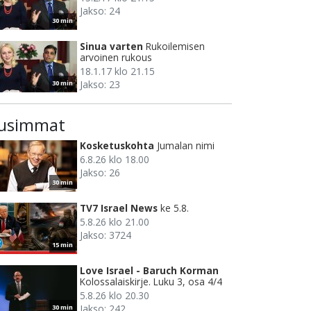
Jakso: 24
30 min
Sinua varten
Rukoilemisen
arvoinen rukous
18.1.17 klo 21.15
Jakso: 23
30 min
usimmat
Kosketuskohta
Jumalan nimi
6.8.26 klo 18.00
Jakso: 26
30 min
TV7 Israel News
ke 5.8.
5.8.26 klo 21.00
Jakso: 3724
15 min
Love Israel - Baruch Korman
Kolossalaiskirje. Luku 3, osa 4/4
5.8.26 klo 20.30
Jakso: 242
30 min