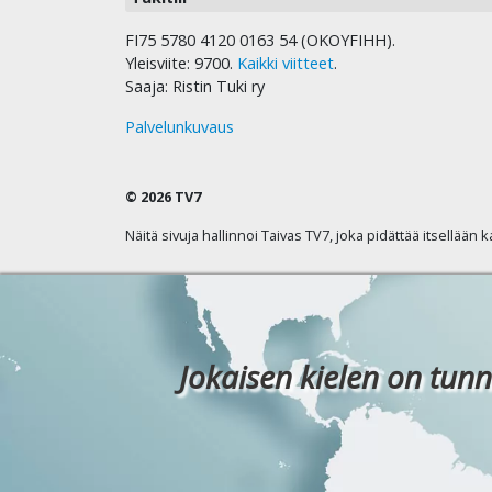
FI75 5780 4120 0163 54 (OKOYFIHH).
Yleisviite: 9700.
Kaikki viitteet
.
Saaja: Ristin Tuki ry
Palvelunkuvaus
© 2026 TV7
Näitä sivuja hallinnoi Taivas TV7, joka pidättää itsellään 
Jokaisen kielen on tunn