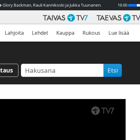
e
Glory Backman, Rauli Kannikoski ja Jukka Tuunanen.
19.00
28%
Lahjoita
Lehdet
Kauppa
Rukous
Lue lisää
staus
Etsi