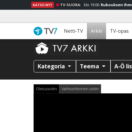
TV-SUORA:
klo 19.00
Rukouksen ihm
KATSO NYT
Netti-TV
Arkki
TV-opas
Kategoria
Teema
A-Ö li
Oletussoitin
Vaihtoehtoinen soitin