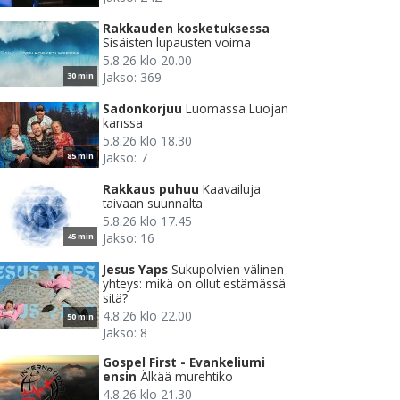
Rakkauden kosketuksessa
Sisäisten lupausten voima
5.8.26 klo 20.00
Jakso: 369
30 min
Sadonkorjuu
Luomassa Luojan
kanssa
5.8.26 klo 18.30
Jakso: 7
85 min
Rakkaus puhuu
Kaavailuja
taivaan suunnalta
5.8.26 klo 17.45
Jakso: 16
45 min
Jesus Yaps
Sukupolvien välinen
yhteys: mikä on ollut estämässä
sitä?
4.8.26 klo 22.00
50 min
Jakso: 8
Gospel First - Evankeliumi
ensin
Älkää murehtiko
4.8.26 klo 21.30