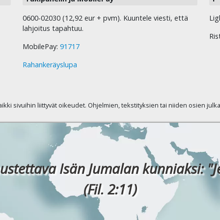
0600-02030 (12,92 eur + pvm). Kuuntele viesti, että
Lig
lahjoitus tapahtuu.
Ris
MobilePay:
91717
Rahankeräyslupa
kaikki sivuihin liittyvät oikeudet. Ohjelmien, tekstityksien tai niiden osien jul
ustettava Isän Jumalan kunniaksi: "J
(Fil. 2:11)