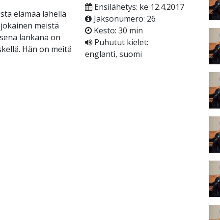
Ensilähetys: ke 12.4.2017
sta elämää lähellä
Jaksonumero: 26
a jokainen meistä
Kesto: 30 min
aisena lankana on
Puhutut kielet:
skellä. Hän on meitä
englanti, suomi