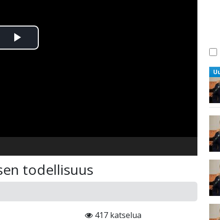
Toista
Video
U
en todellisuus
417 katselua