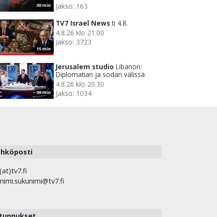
Jakso: 163
30 min
TV7 Israel News
ti 4.8.
4.8.26 klo 21.00
Jakso: 3723
15 min
Jerusalem studio
Libanon:
Diplomatian ja sodan välissä
4.8.26 klo 20.30
Jakso: 1034
30 min
hköposti
(at)tv7.fi
nimi.sukunimi@tv7.fi
tunnukset