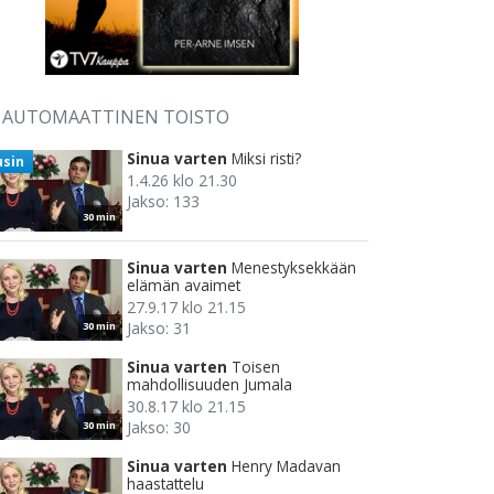
AUTOMAATTINEN TOISTO
Sinua varten
Miksi risti?
usin
1.4.26 klo 21.30
Jakso: 133
30 min
Sinua varten
Menestyksekkään
elämän avaimet
27.9.17 klo 21.15
Jakso: 31
30 min
Sinua varten
Toisen
mahdollisuuden Jumala
30.8.17 klo 21.15
Jakso: 30
30 min
Sinua varten
Henry Madavan
haastattelu