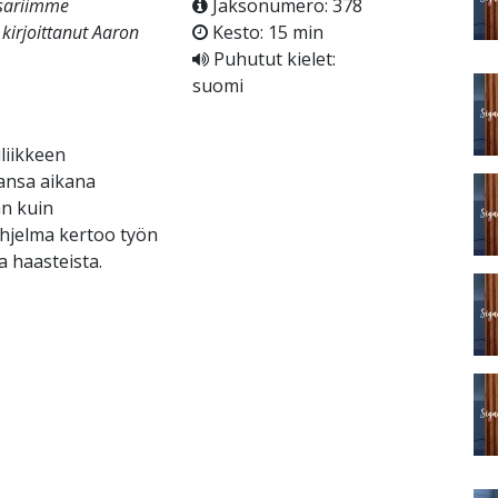
isariimme
Jaksonumero: 378
kirjoittanut Aaron
Kesto: 15 min
Puhutut kielet:
suomi
liikkeen
iansa aikana
an kuin
-ohjelma kertoo työn
a haasteista.