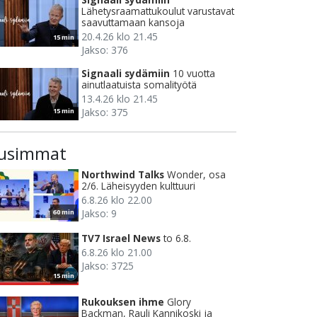
Lähetysraamattukoulut varustavat
saavuttamaan kansoja
20.4.26 klo 21.45
15 min
Jakso: 376
Signaali sydämiin
10 vuotta
ainutlaatuista somalityötä
13.4.26 klo 21.45
Jakso: 375
15 min
usimmat
Northwind Talks
Wonder, osa
2/6. Läheisyyden kulttuuri
6.8.26 klo 22.00
Jakso: 9
60 min
TV7 Israel News
to 6.8.
6.8.26 klo 21.00
Jakso: 3725
15 min
Rukouksen ihme
Glory
Backman, Rauli Kannikoski ja