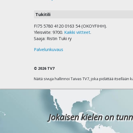
Tukitili
FI75 5780 4120 0163 54 (OKOYFIHH).
Yleisviite: 9700.
Kaikki viitteet
.
Saaja: Ristin Tuki ry
Palvelunkuvaus
© 2026 TV7
Näitä sivuja hallinnoi Taivas TV7, joka pidättää itsellään 
Jokaisen kielen on tunn