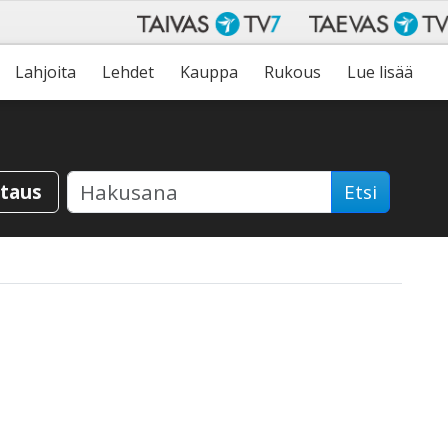
Lahjoita
Lehdet
Kauppa
Rukous
Lue lisää
staus
Etsi