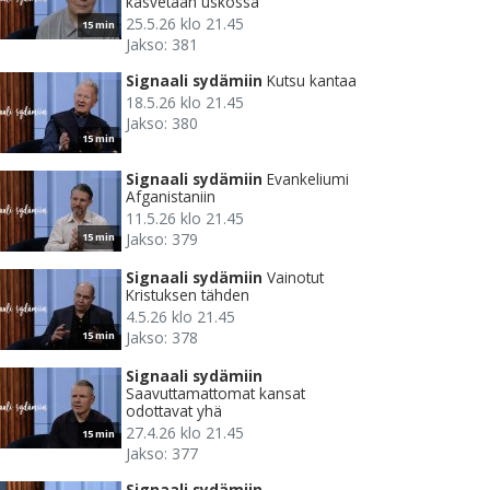
kasvetaan uskossa
25.5.26 klo 21.45
15 min
Jakso: 381
Signaali sydämiin
Kutsu kantaa
18.5.26 klo 21.45
Jakso: 380
15 min
Signaali sydämiin
Evankeliumi
Afganistaniin
11.5.26 klo 21.45
Jakso: 379
15 min
Signaali sydämiin
Vainotut
Kristuksen tähden
4.5.26 klo 21.45
Jakso: 378
15 min
Signaali sydämiin
Saavuttamattomat kansat
odottavat yhä
27.4.26 klo 21.45
15 min
Jakso: 377
Signaali sydämiin