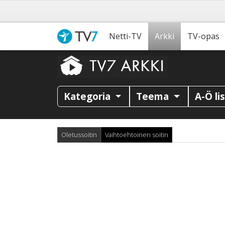
Netti-TV
Arkki
TV-opas
Kategoria
Teema
A-Ö li
Oletussoitin
Vaihtoehtoinen soitin