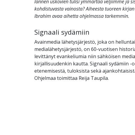
lännen uskovien tulisi ymmärtää veljiimme ja s
kohdistuvasta vainosta? Aiheesta tuoreen kirjan 
Ibrahim avaa aihetta ohjelmassa tarkemmin.
Signaali sydämiin
Avainmedia lähetysjärjestö, joka on helluntai
medialähetysjärjestö, on 60-vuotisen histor
levittänyt evankeliumia niin sähköisen medi
kirjallisuudenkin kautta. Signaali sydämiin 
etenemisestä, tuloksista sekä ajankohtaisist
Ohjelmaa toimittaa Reija Taupila.