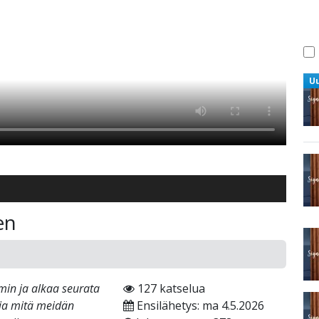
U
en
amin ja alkaa seurata
127 katselua
 ja mitä meidän
Ensilähetys: ma 4.5.2026