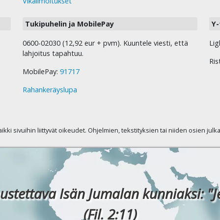
Vikailmoitukset
Tukipuhelin ja MobilePay
Y-
0600-02030 (12,92 eur + pvm). Kuuntele viesti, että
Lig
lahjoitus tapahtuu.
Ris
MobilePay:
91717
Rahankeräyslupa
kaikki sivuihin liittyvät oikeudet. Ohjelmien, tekstityksien tai niiden osien jul
ustettava Isän Jumalan kunniaksi: "J
(Fil. 2:11)