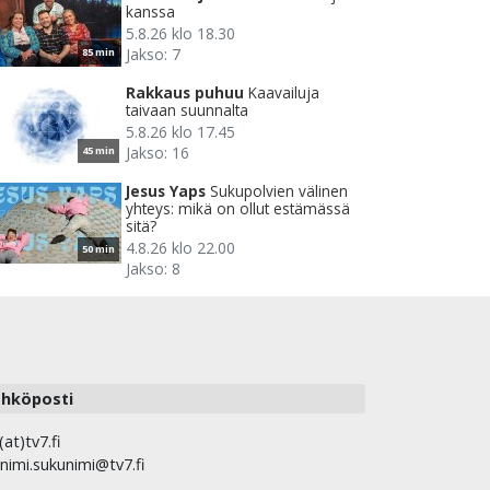
kanssa
5.8.26 klo 18.30
Jakso: 7
85 min
Rakkaus puhuu
Kaavailuja
taivaan suunnalta
5.8.26 klo 17.45
Jakso: 16
45 min
Jesus Yaps
Sukupolvien välinen
yhteys: mikä on ollut estämässä
sitä?
4.8.26 klo 22.00
50 min
Jakso: 8
hköposti
(at)tv7.fi
nimi.sukunimi@tv7.fi