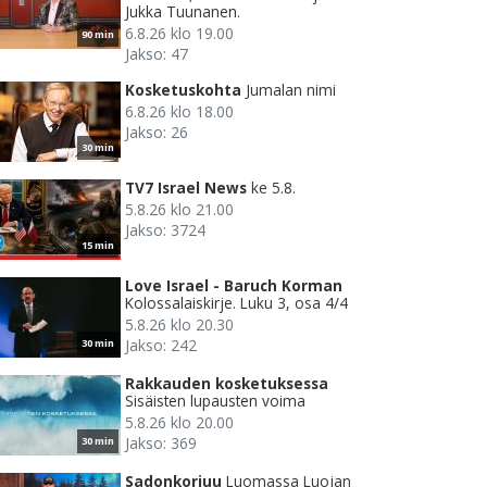
Jukka Tuunanen.
6.8.26 klo 19.00
90 min
Jakso: 47
Kosketuskohta
Jumalan nimi
6.8.26 klo 18.00
Jakso: 26
30 min
TV7 Israel News
ke 5.8.
5.8.26 klo 21.00
Jakso: 3724
15 min
Love Israel - Baruch Korman
Kolossalaiskirje. Luku 3, osa 4/4
5.8.26 klo 20.30
Jakso: 242
30 min
Rakkauden kosketuksessa
Sisäisten lupausten voima
5.8.26 klo 20.00
Jakso: 369
30 min
Sadonkorjuu
Luomassa Luojan