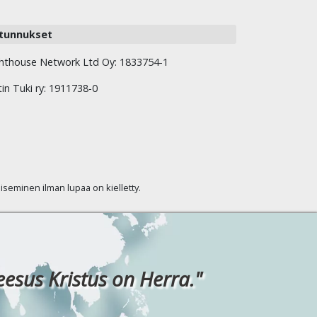
tunnukset
hthouse Network Ltd Oy: 1833754-1
tin Tuki ry: 1911738-0
kaiseminen ilman lupaa on kielletty.
eesus Kristus on Herra."