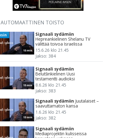
AUTOMAATTINEN TOISTO
Signaali sydämiin
usin
Hepreankielinen Shelanu TV
välittää toivoa Israelissa
15.6.26 klo 21.45
15 min
Jakso: 384
Signaali sydämiin
Belutšinkielinen Uusi
testamentti audioksi
8.6.26 klo 21.45
15 min
Jakso: 383
Signaali sydämiin
Juutalaiset –
saavuttamaton kansa
1.6.26 klo 21.45
Jakso: 382
15 min
Signaali sydämiin
Mediaprojektin kulisseissa