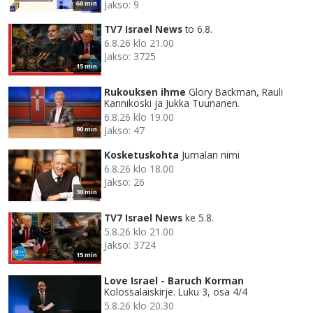
Jakso: 9
60 min
TV7 Israel News
to 6.8.
6.8.26 klo 21.00
Jakso: 3725
15 min
Rukouksen ihme
Glory Backman, Rauli
Kannikoski ja Jukka Tuunanen.
6.8.26 klo 19.00
Jakso: 47
90 min
Kosketuskohta
Jumalan nimi
6.8.26 klo 18.00
Jakso: 26
30 min
TV7 Israel News
ke 5.8.
5.8.26 klo 21.00
Jakso: 3724
15 min
Love Israel - Baruch Korman
Kolossalaiskirje. Luku 3, osa 4/4
5.8.26 klo 20.30