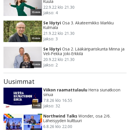
Kuula
22.9.22 klo 21.30
Jakso: 4
15 min
Se löytyi
Osa 3. Akateemikko Markku
Kulmala
21.9.22 klo 21.30
Jakso: 3
15 min
Se löytyi
Osa 2. Lääkäripariskunta Minna ja
Veli-Pekka Joki-Erkkilä
20.9.22 klo 21.30
Jakso: 2
15 min
Uusimmat
Viikon raamattulaulu
Herra siunatkoon
sinua
7.8.26 klo 16.55
Jakso: 32
5 min
Northwind Talks
Wonder, osa 2/6.
Läheisyyden kulttuuri
6.8.26 klo 22.00