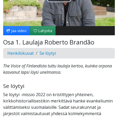
Toista
Video
Jaa video
Lahjoita
Osa 1. Laulaja Roberto Brandão
Henkilökuvat
Se löytyi
The Voice of Finlandista tuttu laulaja kertoo, kuinka orpona
kasvanut lapsi löysi unelmansa.
Se löytyi
Se löytyi -missio 2022 on kristittyjen yhteinen,
kirkkohistoriallisestikin merkittävä hanke evankeliumin
välittämiseksi suomalaisille. Sadat seurakunnat ja
järjestöt valmistautuvat yhdessä kolmekymmentä