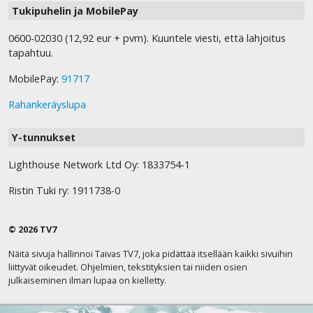
Tukipuhelin ja MobilePay
0600-02030 (12,92 eur + pvm). Kuuntele viesti, että lahjoitus
tapahtuu.
MobilePay:
91717
Rahankeräyslupa
Y-tunnukset
Lighthouse Network Ltd Oy: 1833754-1
Ristin Tuki ry: 1911738-0
© 2026 TV7
Näitä sivuja hallinnoi Taivas TV7, joka pidättää itsellään kaikki sivuihin
liittyvät oikeudet. Ohjelmien, tekstityksien tai niiden osien
julkaiseminen ilman lupaa on kielletty.