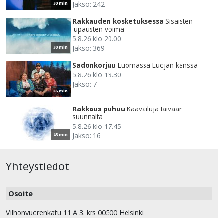
Jakso: 242
30 min
Rakkauden kosketuksessa
Sisäisten
lupausten voima
5.8.26 klo 20.00
Jakso: 369
30 min
Sadonkorjuu
Luomassa Luojan kanssa
5.8.26 klo 18.30
Jakso: 7
85 min
Rakkaus puhuu
Kaavailuja taivaan
suunnalta
5.8.26 klo 17.45
Jakso: 16
45 min
Yhteystiedot
Osoite
Vilhonvuorenkatu 11 A 3. krs 00500 Helsinki