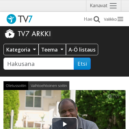
Näytä
Kanavat
valikko
Valikko
Kategoria
Teema
A-Ö listaus
Etsi
Oletussoitin
Vaihtoehtoinen soitin