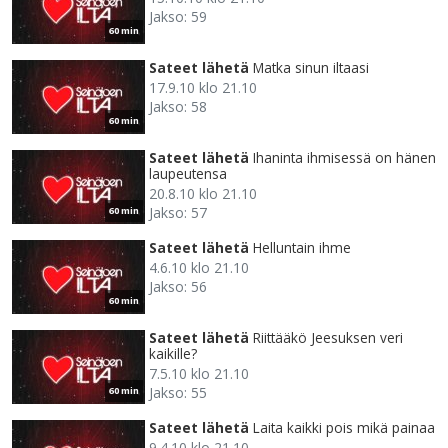
Jakso: 59
60 min
Sateet lähetä
Matka sinun iltaasi
17.9.10 klo 21.10
Jakso: 58
60 min
Sateet lähetä
Ihaninta ihmisessä on hänen
laupeutensa
20.8.10 klo 21.10
Jakso: 57
60 min
Sateet lähetä
Helluntain ihme
4.6.10 klo 21.10
Jakso: 56
60 min
Sateet lähetä
Riittääkö Jeesuksen veri
kaikille?
7.5.10 klo 21.10
Jakso: 55
60 min
Sateet lähetä
Laita kaikki pois mikä painaa
9.4.10 klo 21.10