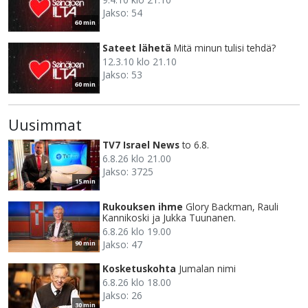
Jakso: 54
60 min
Sateet lähetä
Mitä minun tulisi tehdä?
12.3.10 klo 21.10
Jakso: 53
60 min
Uusimmat
TV7 Israel News
to 6.8.
6.8.26 klo 21.00
Jakso: 3725
15 min
Rukouksen ihme
Glory Backman, Rauli
Kannikoski ja Jukka Tuunanen.
6.8.26 klo 19.00
Jakso: 47
90 min
Kosketuskohta
Jumalan nimi
6.8.26 klo 18.00
Jakso: 26
30 min