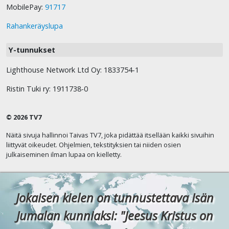
MobilePay:
91717
Rahankeräyslupa
Y-tunnukset
Lighthouse Network Ltd Oy: 1833754-1
Ristin Tuki ry: 1911738-0
© 2026 TV7
Näitä sivuja hallinnoi Taivas TV7, joka pidättää itsellään kaikki sivuihin
liittyvät oikeudet. Ohjelmien, tekstityksien tai niiden osien
julkaiseminen ilman lupaa on kielletty.
Jokaisen kielen on tunnustettava Isän
Jumalan kunniaksi: "Jeesus Kristus on