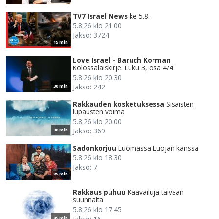
TV7 Israel News
ke 5.8.
5.8.26 klo 21.00
Jakso: 3724
15 min
Love Israel - Baruch Korman
Kolossalaiskirje. Luku 3, osa 4/4
5.8.26 klo 20.30
Jakso: 242
30 min
Rakkauden kosketuksessa
Sisäisten
lupausten voima
5.8.26 klo 20.00
Jakso: 369
30 min
Sadonkorjuu
Luomassa Luojan kanssa
5.8.26 klo 18.30
Jakso: 7
85 min
Rakkaus puhuu
Kaavailuja taivaan
suunnalta
5.8.26 klo 17.45
Jakso: 16
45 min