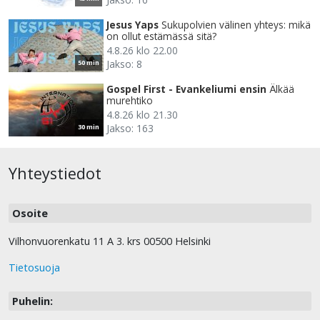
Jesus Yaps
Sukupolvien välinen yhteys: mikä
on ollut estämässä sitä?
4.8.26 klo 22.00
Jakso: 8
50 min
Gospel First - Evankeliumi ensin
Älkää
murehtiko
4.8.26 klo 21.30
Jakso: 163
30 min
Yhteystiedot
Osoite
Vilhonvuorenkatu 11 A 3. krs 00500 Helsinki
Tietosuoja
Puhelin: