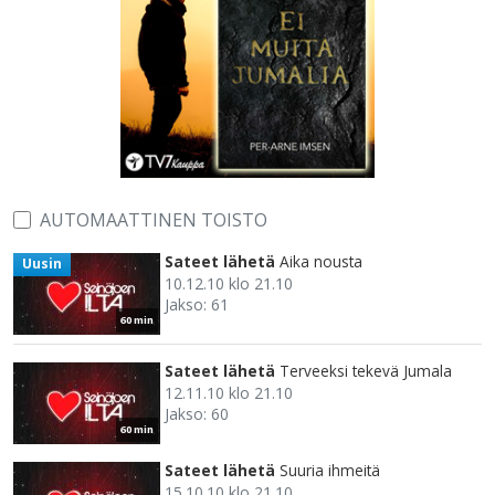
AUTOMAATTINEN TOISTO
Sateet lähetä
Aika nousta
Uusin
10.12.10 klo 21.10
Jakso: 61
60 min
Sateet lähetä
Terveeksi tekevä Jumala
12.11.10 klo 21.10
Jakso: 60
60 min
Sateet lähetä
Suuria ihmeitä
15.10.10 klo 21.10