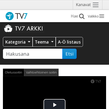
Näytä
Kanavat
valikko
Valikko
Kategoria
Teema
A-Ö listaus
Etsi
Oletussoitin
Vaihtoehtoinen soitin