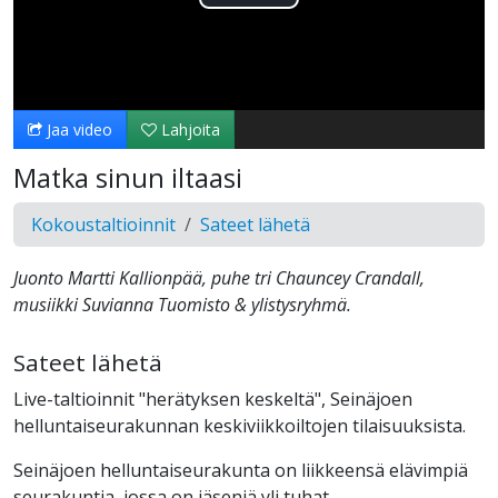
Toista
Video
Jaa video
Lahjoita
Matka sinun iltaasi
Kokoustaltioinnit
Sateet lähetä
Juonto Martti Kallionpää, puhe tri Chauncey Crandall,
musiikki Suvianna Tuomisto & ylistysryhmä.
Sateet lähetä
Live-taltioinnit "herätyksen keskeltä", Seinäjoen
helluntaiseurakunnan keskiviikkoiltojen tilaisuuksista.
Seinäjoen helluntaiseurakunta on liikkeensä elävimpiä
seurakuntia, jossa on jäseniä yli tuhat.