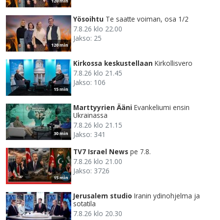
120 min
Yösoihtu
Te saatte voiman, osa 1/2
7.8.26 klo 22.00
Jakso: 25
120 min
Kirkossa keskustellaan
Kirkollisvero
7.8.26 klo 21.45
Jakso: 106
15 min
Marttyyrien Ääni
Evankeliumi ensin
Ukrainassa
7.8.26 klo 21.15
Jakso: 341
30 min
TV7 Israel News
pe 7.8.
7.8.26 klo 21.00
Jakso: 3726
15 min
Jerusalem studio
Iranin ydinohjelma ja
sotatila
7.8.26 klo 20.30