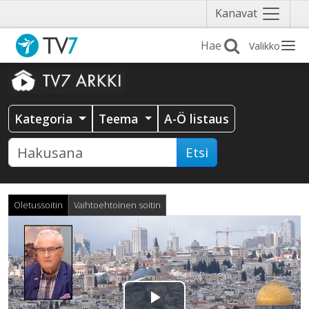
Näytä
Kanavat
valikko
Valikko
Kategoria
Teema
A-Ö listaus
Etsi
Oletussoitin
Vaihtoehtoinen soitin