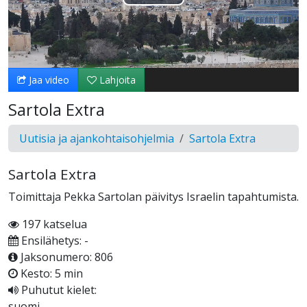
Toista
Video
Jaa video
Lahjoita
Sartola Extra
Uutisia ja ajankohtaisohjelmia
Sartola Extra
Sartola Extra
Toimittaja Pekka Sartolan päivitys Israelin tapahtumista.
197 katselua
Ensilähetys: -
Jaksonumero: 806
Kesto: 5 min
Puhutut kielet:
suomi