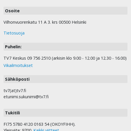
Osoite
Vilhonvuorenkatu 11 A 3. krs 00500 Helsinki
Tietosuoja
Puhelin:
TV7 Keskus 09 756 2510 (arkisin klo 9.00 - 12.00 ja 12.30 - 16.00)
Vikailmoitukset
Sähköposti
tv7(at)tv7.fi
etunimi.sukunimi@tv7.fi
Tukitili
FI75 5780 4120 0163 54 (OKOYFIHH).
Yleisviite: 9700.
Kaikki viitteet
.