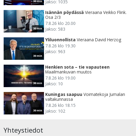
Jakso: 1035
30 min
Isännän pöydässä
Vieraana Veikko Flink.
Osa 2/3
7.8.26 klo 20.00
Jakso: 583
30 min
Yliluonnollista
Vieraana David Herzog
7.8.26 klo 19.30
Jakso: 963
30 min
Henkien sota – tie vapauteen
Maailmankuvan muutos
7.8.26 klo 19.00
Jakso: 10
30 min
Kuningas saapuu
Voimatekoja Jumalan
valtakunnassa
7.8.26 klo 18.15
Jakso: 102
30 min
Yhteystiedot