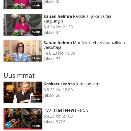
Jakso: 35
15 min
Sanan helmiä
Rakkaus, joka valtaa
kaupungin
8.4.24 klo 21.30
Jakso: 34
15 min
Sanan helmiä
Mordokai, yhteiskunnallinen
vaikuttaja
18.6.23 klo 19.00
Jakso: 33
15 min
Uusimmat
Kosketuskohta
Jumalan nimi
6.8.26 klo 18.00
Jakso: 26
30 min
TV7 Israel News
ke 5.8.
5.8.26 klo 21.00
Jakso: 3724
15 min