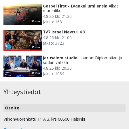
Gospel First - Evankeliumi ensin
Älkää
murehtiko
4.8.26 klo 21.30
Jakso: 163
30 min
TV7 Israel News
ti 4.8.
4.8.26 klo 21.00
Jakso: 3723
15 min
Jerusalem studio
Libanon: Diplomatian ja
sodan välissä
4.8.26 klo 20.30
Jakso: 1034
30 min
Yhteystiedot
Osoite
Vilhonvuorenkatu 11 A 3. krs 00500 Helsinki