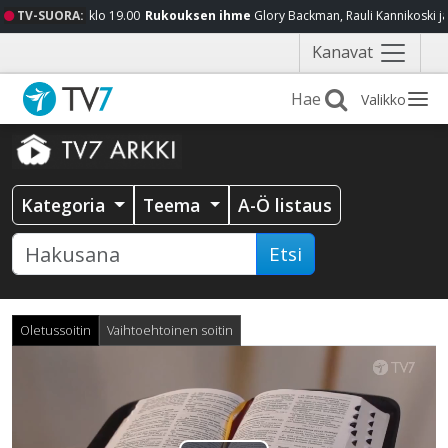
TV-SUORA:
klo 19.00
Rukouksen ihme
Glory Backman, Rauli Kannikoski j
Näytä
Kanavat
valikko
Valikko
Kategoria
Teema
A-Ö listaus
Etsi
Oletussoitin
Vaihtoehtoinen soitin