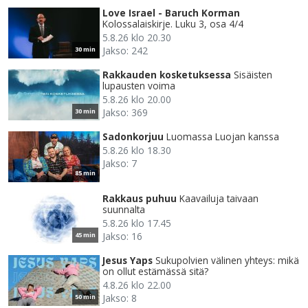
Love Israel - Baruch Korman
Kolossalaiskirje. Luku 3, osa 4/4
5.8.26 klo 20.30
Jakso: 242
30 min
Rakkauden kosketuksessa
Sisäisten
lupausten voima
5.8.26 klo 20.00
Jakso: 369
30 min
Sadonkorjuu
Luomassa Luojan kanssa
5.8.26 klo 18.30
Jakso: 7
85 min
Rakkaus puhuu
Kaavailuja taivaan
suunnalta
5.8.26 klo 17.45
Jakso: 16
45 min
Jesus Yaps
Sukupolvien välinen yhteys: mikä
on ollut estämässä sitä?
4.8.26 klo 22.00
Jakso: 8
50 min