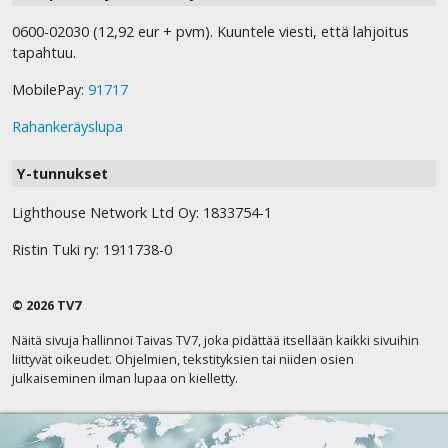
0600-02030 (12,92 eur + pvm). Kuuntele viesti, että lahjoitus
tapahtuu.
MobilePay:
91717
Rahankeräyslupa
Y-tunnukset
Lighthouse Network Ltd Oy: 1833754-1
Ristin Tuki ry: 1911738-0
© 2026 TV7
Näitä sivuja hallinnoi Taivas TV7, joka pidättää itsellään kaikki sivuihin
liittyvät oikeudet. Ohjelmien, tekstityksien tai niiden osien
julkaiseminen ilman lupaa on kielletty.