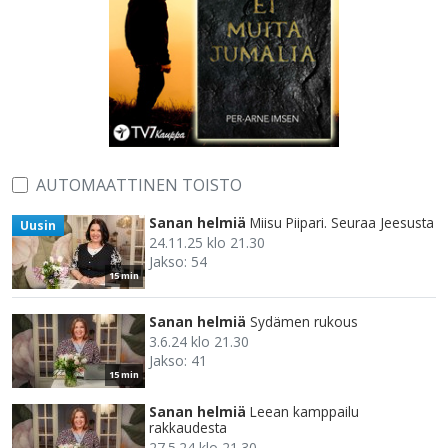
AUTOMAATTINEN TOISTO
Sanan helmiä
Miisu Piipari. Seuraa Jeesusta
Uusin
24.11.25 klo 21.30
Jakso: 54
15 min
Sanan helmiä
Sydämen rukous
3.6.24 klo 21.30
Jakso: 41
15 min
Sanan helmiä
Leean kamppailu
rakkaudesta
27.5.24 klo 21.30