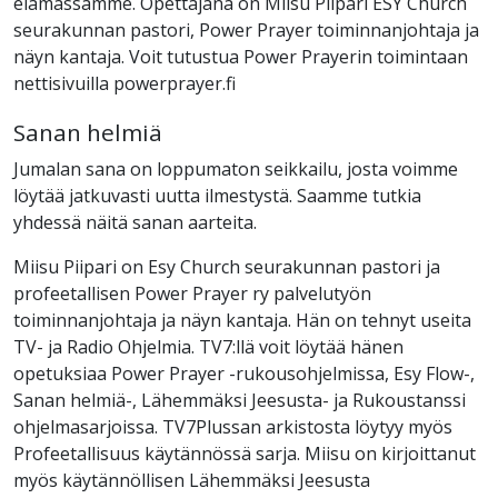
elämässämme. Opettajana on Miisu Piipari ESY Church
seurakunnan pastori, Power Prayer toiminnanjohtaja ja
näyn kantaja. Voit tutustua Power Prayerin toimintaan
nettisivuilla powerprayer.fi
Sanan helmiä
Jumalan sana on loppumaton seikkailu, josta voimme
löytää jatkuvasti uutta ilmestystä. Saamme tutkia
yhdessä näitä sanan aarteita.
Miisu Piipari on Esy Church seurakunnan pastori ja
profeetallisen Power Prayer ry palvelutyön
toiminnanjohtaja ja näyn kantaja. Hän on tehnyt useita
TV- ja Radio Ohjelmia. TV7:llä voit löytää hänen
opetuksiaa Power Prayer -rukousohjelmissa, Esy Flow-,
Sanan helmiä-, Lähemmäksi Jeesusta- ja Rukoustanssi
ohjelmasarjoissa. TV7Plussan arkistosta löytyy myös
Profeetallisuus käytännössä sarja. Miisu on kirjoittanut
myös käytännöllisen Lähemmäksi Jeesusta