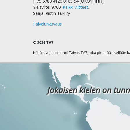
FI75 5780 4120 0163 54 (OKOYFIHH).
Yleisviite: 9700.
Kaikki viitteet
.
Saaja: Ristin Tuki ry
Palvelunkuvaus
© 2026 TV7
Näitä sivuja hallinnoi Taivas TV7, joka pidättää itsellään 
Jokaisen kielen on tunn