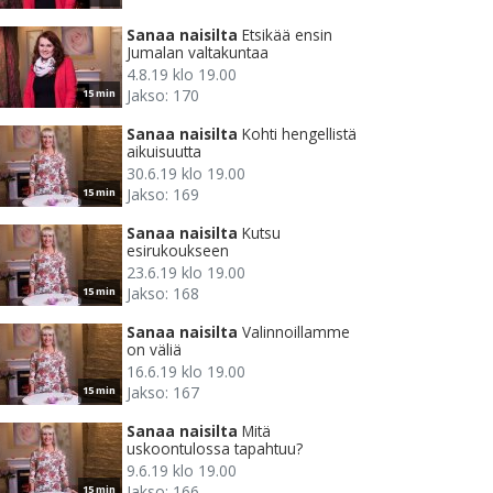
Sanaa naisilta
Etsikää ensin
Jumalan valtakuntaa
4.8.19 klo 19.00
Jakso: 170
15 min
Sanaa naisilta
Kohti hengellistä
aikuisuutta
30.6.19 klo 19.00
Jakso: 169
15 min
Sanaa naisilta
Kutsu
esirukoukseen
23.6.19 klo 19.00
Jakso: 168
15 min
Sanaa naisilta
Valinnoillamme
on väliä
16.6.19 klo 19.00
Jakso: 167
15 min
Sanaa naisilta
Mitä
uskoontulossa tapahtuu?
9.6.19 klo 19.00
Jakso: 166
15 min