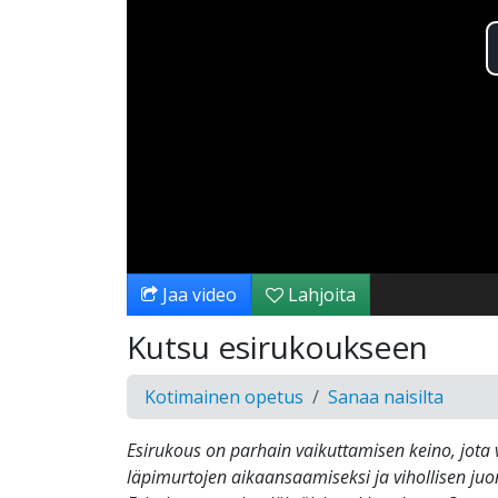
Jaa video
Lahjoita
Kutsu esirukoukseen
Kotimainen opetus
Sanaa naisilta
Esirukous on parhain vaikuttamisen keino, jot
läpimurtojen aikaansaamiseksi ja vihollisen ju