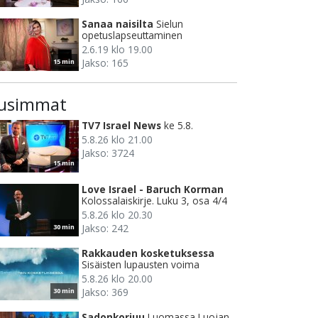
Sanaa naisilta
Sielun
opetuslapseuttaminen
2.6.19 klo 19.00
Jakso: 165
15 min
usimmat
TV7 Israel News
ke 5.8.
5.8.26 klo 21.00
Jakso: 3724
15 min
Love Israel - Baruch Korman
Kolossalaiskirje. Luku 3, osa 4/4
5.8.26 klo 20.30
Jakso: 242
30 min
Rakkauden kosketuksessa
Sisäisten lupausten voima
5.8.26 klo 20.00
Jakso: 369
30 min
Sadonkorjuu
Luomassa Luojan