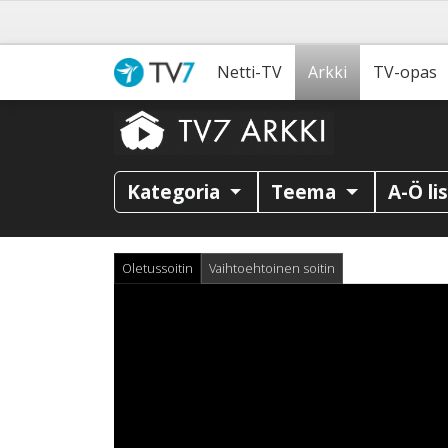
Netti-TV
Arkki
TV-opas
Kategoria
Teema
A-Ö li
Oletussoitin
Vaihtoehtoinen soitin