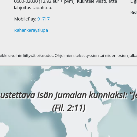
0600-02030 (12,92 eur + pvm). Kuuntele viesti, että
Lig
lahjoitus tapahtuu.
Ris
MobilePay:
91717
Rahankeräyslupa
kaikki sivuihin liittyvät oikeudet. Ohjelmien, tekstityksien tai niiden osien jul
ustettava Isän Jumalan kunniaksi: "J
(Fil. 2:11)