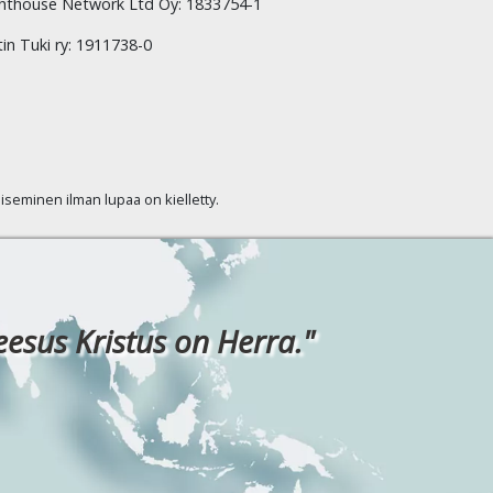
hthouse Network Ltd Oy: 1833754-1
tin Tuki ry: 1911738-0
kaiseminen ilman lupaa on kielletty.
eesus Kristus on Herra."