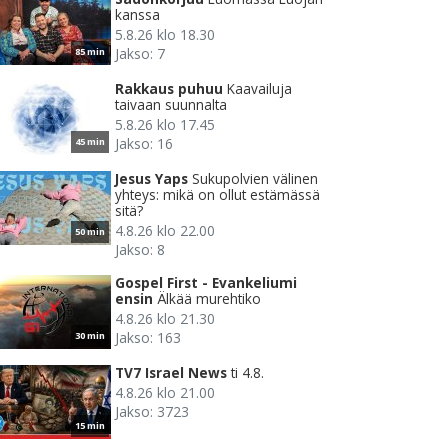
kanssa
5.8.26 klo 18.30
Jakso: 7
85 min
Rakkaus puhuu
Kaavailuja
taivaan suunnalta
5.8.26 klo 17.45
Jakso: 16
45 min
Jesus Yaps
Sukupolvien välinen
yhteys: mikä on ollut estämässä
sitä?
4.8.26 klo 22.00
50 min
Jakso: 8
Gospel First - Evankeliumi
ensin
Älkää murehtiko
4.8.26 klo 21.30
Jakso: 163
30 min
TV7 Israel News
ti 4.8.
4.8.26 klo 21.00
Jakso: 3723
15 min