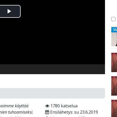
Toista
Video
U
a voimme käyttää
1780 katselua
onien tuhoamiseksi.
Ensilähetys: su 23.6.2019