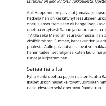
Esirukous on aina lähtöisin rakkaudesta. Opett
Auli Happonen on palvellut Jumalaa jo lapsuu
hetkellä hän on keskittynyt Jeesukseen usk
opetuslapseuttamiseen eli hengellisen kas
opettaa erityisesti Sanan ja runon tuoksua 
TV7:llä sekä Menorah seurakunnassa. Hän on
yksilöihmisten, Suomen, kansakuntien ja erity
puolesta. Aulin palvelutyössä ovat voimakk
hänen taiteelliset lahjansa kuten laulu, har
runot ja kirjoittaminen.
Sanaa naisilta
Pyhä Henki opettaa paljon naisten kautta R
ikäiset uskon naiset kertovat vuorollaan m
naiseudestaan sekä opettavat Raamattua.