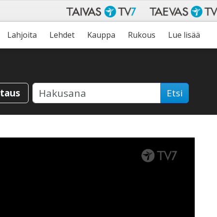
Lahjoita
Lehdet
Kauppa
Rukous
Lue lisää
staus
Etsi