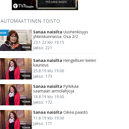
AUTOMAATTINEN TOISTO
Sanaa naisilta
Uushenkisyys
usin
yhteiskunnassa. Osa 2/2
23.1.22 klo 19.15
Jakso: 221
10 min
Sanaa naisilta
Hengellisen kielen
kauneus
25.8.19 klo 19.00
Jakso: 173
15 min
Sanaa naisilta
Pyrkikää
saamaan armolahjoja
18.8.19 klo 19.00
Jakso: 172
15 min
Sanaa naisilta
Oikea paasto
11.8.19 klo 19.00
Jakso: 171
15 min