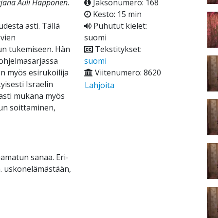
ajana Auli Happonen.
Jaksonumero: 168
Kesto: 15 min
desta asti. Tällä
Puhutut kielet:
ovien
suomi
vun tukemiseen. Hän
Tekstitykset:
-ohjelmasarjassa
suomi
 myös esirukoilija
Viitenumero: 8620
isesti Israelin
Lahjoita
aasti mukana myös
pun soittaminen,
aamatun sanaa. Eri-
m. uskonelämästään,