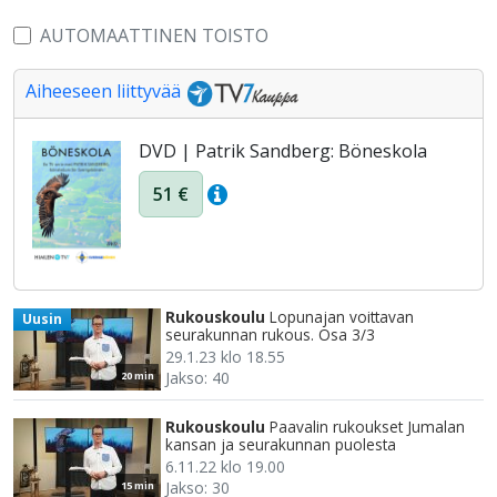
AUTOMAATTINEN TOISTO
Aiheeseen liittyvää
DVD | Patrik Sandberg: Böneskola
51 €
Rukouskoulu
Lopunajan voittavan
Uusin
seurakunnan rukous. Osa 3/3
29.1.23 klo 18.55
Jakso: 40
20 min
Rukouskoulu
Paavalin rukoukset Jumalan
kansan ja seurakunnan puolesta
6.11.22 klo 19.00
Jakso: 30
15 min