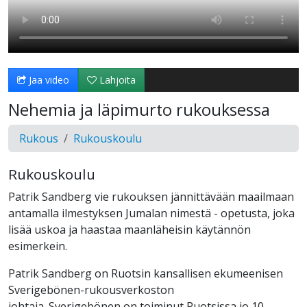
Jaa video
Lahjoita
Nehemia ja läpimurto rukouksessa
Rukous
Rukouskoulu
Rukouskoulu
Patrik Sandberg vie rukouksen jännittävään maailmaan
antamalla ilmestyksen Jumalan nimestä - opetusta, joka
lisää uskoa ja haastaa maanläheisin käytännön
esimerkein.
Patrik Sandberg on Ruotsin kansallisen ekumeenisen
Sverigebönen-rukousverkoston
johtaja. Sverigebönen on toiminut Ruotsissa jo 10