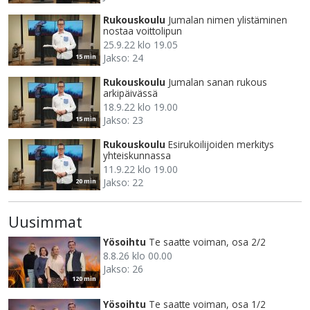
Rukouskoulu
Jumalan nimen ylistäminen
nostaa voittolipun
25.9.22 klo 19.05
Jakso: 24
15 min
Rukouskoulu
Jumalan sanan rukous
arkipäivässä
18.9.22 klo 19.00
Jakso: 23
15 min
Rukouskoulu
Esirukoilijoiden merkitys
yhteiskunnassa
11.9.22 klo 19.00
Jakso: 22
20 min
Uusimmat
Yösoihtu
Te saatte voiman, osa 2/2
8.8.26 klo 00.00
Jakso: 26
120 min
Yösoihtu
Te saatte voiman, osa 1/2