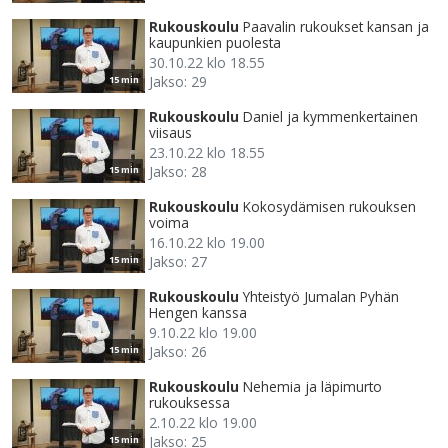
Rukouskoulu
Paavalin rukoukset kansan ja
kaupunkien puolesta
30.10.22 klo 18.55
Jakso: 29
15 min
Rukouskoulu
Daniel ja kymmenkertainen
viisaus
23.10.22 klo 18.55
Jakso: 28
15 min
Rukouskoulu
Kokosydämisen rukouksen
voima
16.10.22 klo 19.00
Jakso: 27
15 min
Rukouskoulu
Yhteistyö Jumalan Pyhän
Hengen kanssa
9.10.22 klo 19.00
Jakso: 26
15 min
Rukouskoulu
Nehemia ja läpimurto
rukouksessa
2.10.22 klo 19.00
Jakso: 25
15 min