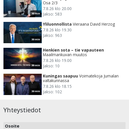
Osa 2/3
7.8.26 klo 20.00
Jakso: 583
30 min
Yliluonnollista
Vieraana David Herzog
7.8.26 klo 19.30
Jakso: 963
30 min
Henkien sota – tie vapauteen
Maailmankuvan muutos
7.8.26 klo 19.00
Jakso: 10
30 min
Kuningas saapuu
Voimatekoja Jumalan
valtakunnassa
7.8.26 klo 18.15
Jakso: 102
30 min
Yhteystiedot
Osoite