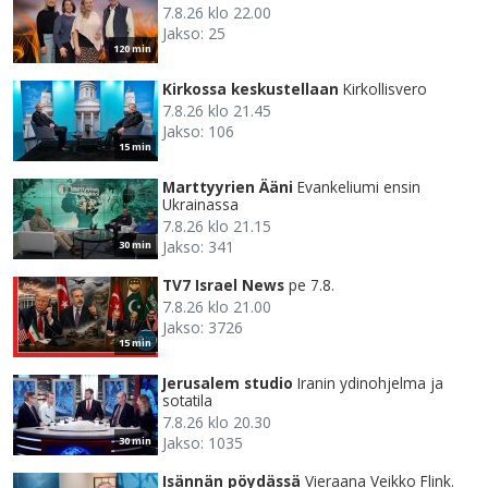
7.8.26 klo 22.00
Jakso: 25
120 min
Kirkossa keskustellaan
Kirkollisvero
7.8.26 klo 21.45
Jakso: 106
15 min
Marttyyrien Ääni
Evankeliumi ensin
Ukrainassa
7.8.26 klo 21.15
Jakso: 341
30 min
TV7 Israel News
pe 7.8.
7.8.26 klo 21.00
Jakso: 3726
15 min
Jerusalem studio
Iranin ydinohjelma ja
sotatila
7.8.26 klo 20.30
Jakso: 1035
30 min
Isännän pöydässä
Vieraana Veikko Flink.