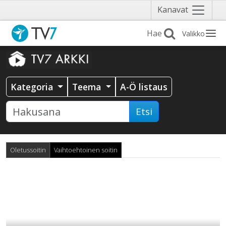
Näytä
Kanavat
valikko
Valikko
Kategoria
Teema
A-Ö listaus
Etsi
Oletussoitin
Vaihtoehtoinen soitin