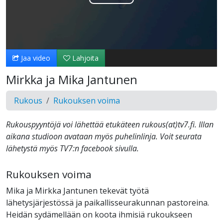
Toista
Video
Jaa video
Lahjoita
Mirkka ja Mika Jantunen
Rukous
Rukouksen voima
Rukouspyyntöjä voi lähettää etukäteen rukous(at)tv7.fi. Illan
aikana studioon avataan myös puhelinlinja. Voit seurata
lähetystä myös TV7:n facebook sivulla.
Rukouksen voima
Mika ja Mirkka Jantunen tekevät työtä
lähetysjärjestössä ja paikallisseurakunnan pastoreina.
Heidän sydämellään on koota ihmisiä rukoukseen