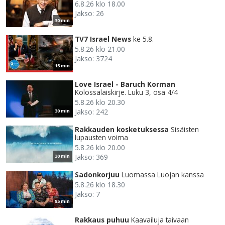
6.8.26 klo 18.00
Jakso: 26
30 min
TV7 Israel News
ke 5.8.
5.8.26 klo 21.00
Jakso: 3724
15 min
Love Israel - Baruch Korman
Kolossalaiskirje. Luku 3, osa 4/4
5.8.26 klo 20.30
Jakso: 242
30 min
Rakkauden kosketuksessa
Sisäisten
lupausten voima
5.8.26 klo 20.00
Jakso: 369
30 min
Sadonkorjuu
Luomassa Luojan kanssa
5.8.26 klo 18.30
Jakso: 7
85 min
Rakkaus puhuu
Kaavailuja taivaan