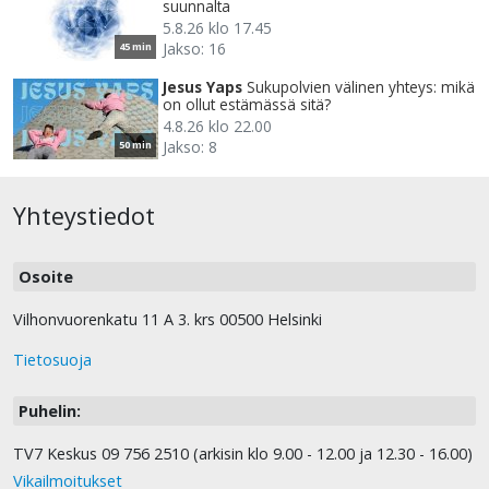
suunnalta
5.8.26 klo 17.45
Jakso: 16
45 min
Jesus Yaps
Sukupolvien välinen yhteys: mikä
on ollut estämässä sitä?
4.8.26 klo 22.00
Jakso: 8
50 min
Yhteystiedot
Osoite
Vilhonvuorenkatu 11 A 3. krs 00500 Helsinki
Tietosuoja
Puhelin:
TV7 Keskus 09 756 2510 (arkisin klo 9.00 - 12.00 ja 12.30 - 16.00)
Vikailmoitukset