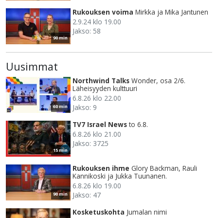
Rukouksen voima
Mirkka ja Mika Jantunen
2.9.24 klo 19.00
Jakso: 58
90 min
Uusimmat
Northwind Talks
Wonder, osa 2/6.
Läheisyyden kulttuuri
6.8.26 klo 22.00
Jakso: 9
60 min
TV7 Israel News
to 6.8.
6.8.26 klo 21.00
Jakso: 3725
15 min
Rukouksen ihme
Glory Backman, Rauli
Kannikoski ja Jukka Tuunanen.
6.8.26 klo 19.00
Jakso: 47
90 min
Kosketuskohta
Jumalan nimi