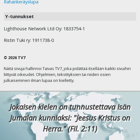
Rahankeräyslupa
Y-tunnukset
Lighthouse Network Ltd Oy: 1833754-1
Ristin Tuki ry: 1911738-0
© 2026 TV7
Näitä sivuja hallinnoi Taivas TV7, joka pidättää itsellään kaikki sivuihin
liittyvät oikeudet. Ohjelmien, tekstityksien tai niiden osien
julkaiseminen ilman lupaa on kielletty.
Jokaisen kielen on tunnustettava Isän
Jumalan kunniaksi: "Jeesus Kristus on
Herra." (Fil. 2:11)