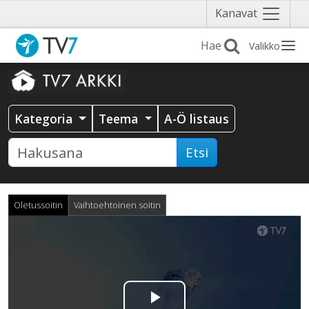
Näytä
Kanavat
valikko
Valikko
Kategoria
Teema
A-Ö listaus
Etsi
Oletussoitin
Vaihtoehtoinen soitin