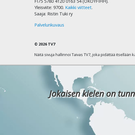
FI75 5780 4120 0163 54 (OKOYFIHH).
Yleisviite: 9700.
Kaikki viitteet
.
Saaja: Ristin Tuki ry
Palvelunkuvaus
© 2026 TV7
Näitä sivuja hallinnoi Taivas TV7, joka pidättää itsellään 
Jokaisen kielen on tunn