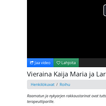
Jaa video
Lahjoita
Vieraina Kaija Maria ja Lar
Henkilökuvat
Roihu
Raamatun ja nykyarjen rakkaustarinat ovat tuttu
terapeuttiparille.