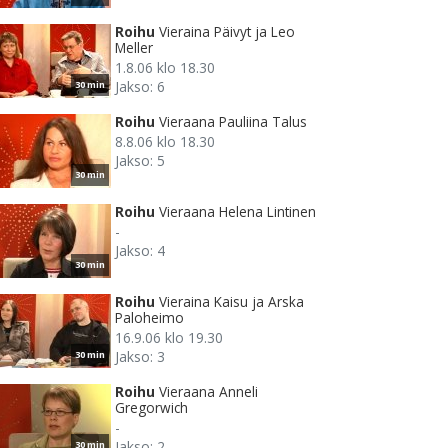
Roihu
Vieraina Päivyt ja Leo
Meller
1.8.06 klo 18.30
Jakso: 6
30 min
Roihu
Vieraana Pauliina Talus
8.8.06 klo 18.30
Jakso: 5
30 min
Roihu
Vieraana Helena Lintinen
-
Jakso: 4
30 min
Roihu
Vieraina Kaisu ja Arska
Paloheimo
16.9.06 klo 19.30
Jakso: 3
30 min
Roihu
Vieraana Anneli
Gregorwich
-
Jakso: 2
30 min