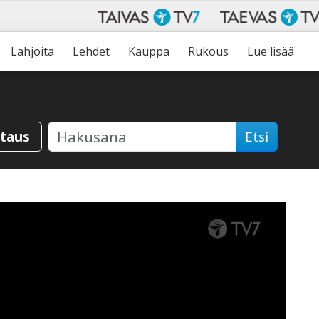
Lahjoita
Lehdet
Kauppa
Rukous
Lue lisää
staus
Etsi