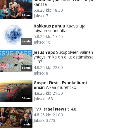
kanssa
5.8.26 klo 18.30
Jakso: 7
85 min
Rakkaus puhuu
Kaavailuja
taivaan suunnalta
5.8.26 klo 17.45
Jakso: 16
45 min
Jesus Yaps
Sukupolvien välinen
yhteys: mikä on ollut estämässä
sitä?
4.8.26 klo 22.00
50 min
Jakso: 8
Gospel First - Evankeliumi
ensin
Älkää murehtiko
4.8.26 klo 21.30
Jakso: 163
30 min
TV7 Israel News
ti 4.8.
4.8.26 klo 21.00
Jakso: 3723
15 min