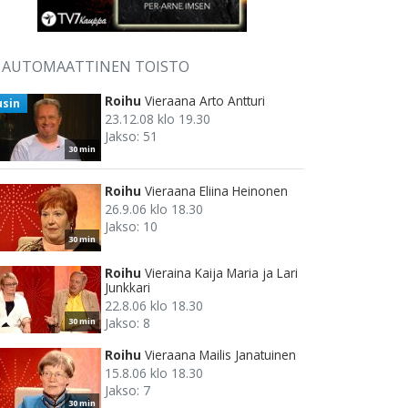
AUTOMAATTINEN TOISTO
Roihu
Vieraana Arto Antturi
usin
23.12.08 klo 19.30
Jakso: 51
30 min
Roihu
Vieraana Eliina Heinonen
26.9.06 klo 18.30
Jakso: 10
30 min
Roihu
Vieraina Kaija Maria ja Lari
Junkkari
22.8.06 klo 18.30
Jakso: 8
30 min
Roihu
Vieraana Mailis Janatuinen
15.8.06 klo 18.30
Jakso: 7
30 min