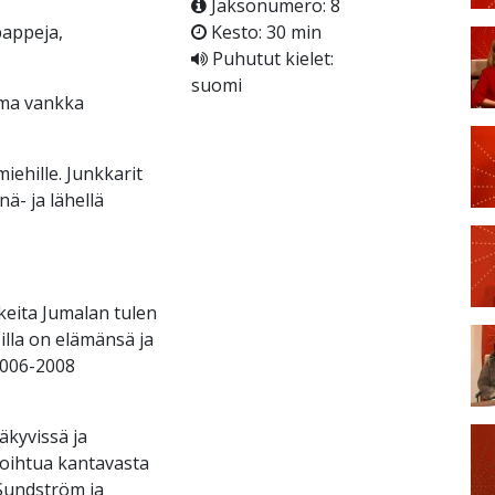
Jaksonumero: 8
pappeja,
Kesto: 30 min
Puhutut kielet:
suomi
ama vankka
miehille. Junkkarit
ä- ja lähellä
keita Jumalan tulen
illa on elämänsä ja
2006-2008
äkyvissä ja
oihtua kantavasta
-Sundström ja