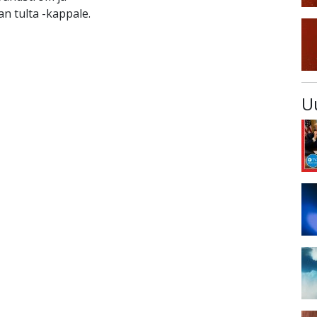
n tulta -kappale.
U