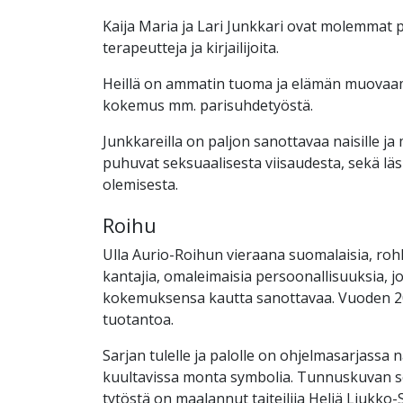
Kaija Maria ja Lari Junkkari ovat molemmat 
terapeutteja ja kirjailijoita.
Heillä on ammatin tuoma ja elämän muova
kokemus mm. parisuhdetyöstä.
Junkkareilla on paljon sanottavaa naisille ja 
puhuvat seksuaalisesta viisaudesta, sekä läsn
olemisesta.
Roihu
Ulla Aurio-Roihun vieraana suomalaisia, roh
kantajia, omaleimaisia persoonallisuuksia, jo
kokemuksensa kautta sanottavaa. Vuoden 
tuotantoa.
Sarjan tulelle ja palolle on ohjelmasarjassa n
kuultavissa monta symbolia. Tunnuskuvan s
tytöstä on maalannut taiteilija Heljä Liukko