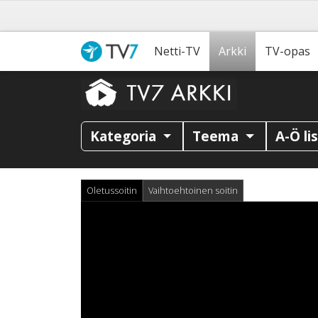
Netti-TV
Arkki
TV-opas
Kategoria
Teema
A-Ö li
Oletussoitin
Vaihtoehtoinen soitin