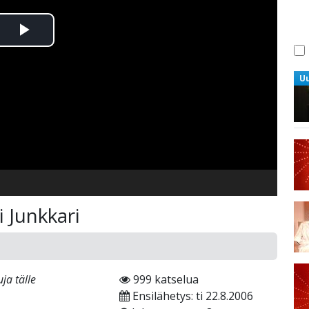
Toista
Video
U
i Junkkari
ja tälle
999 katselua
Ensilähetys: ti 22.8.2006