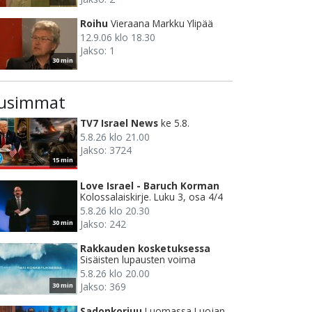
Roihu
Vieraana Markku Ylipää
12.9.06 klo 18.30
Jakso: 1
30 min
usimmat
TV7 Israel News
ke 5.8.
5.8.26 klo 21.00
Jakso: 3724
15 min
Love Israel - Baruch Korman
Kolossalaiskirje. Luku 3, osa 4/4
5.8.26 klo 20.30
Jakso: 242
30 min
Rakkauden kosketuksessa
Sisäisten lupausten voima
5.8.26 klo 20.00
Jakso: 369
30 min
Sadonkorjuu
Luomassa Luojan