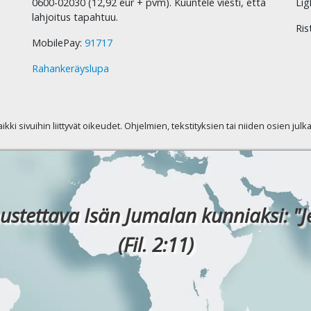
0600-02030 (12,92 eur + pvm). Kuuntele viesti, että
Lig
lahjoitus tapahtuu.
Ris
MobilePay:
91717
Rahankeräyslupa
kaikki sivuihin liittyvät oikeudet. Ohjelmien, tekstityksien tai niiden osien jul
ustettava Isän Jumalan kunniaksi: "J
(Fil. 2:11)