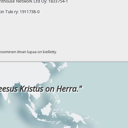
hthouse Network Ltd Oy: 1833754-1
tin Tuki ry: 1911738-0
kaiseminen ilman lupaa on kielletty.
eesus Kristus on Herra."