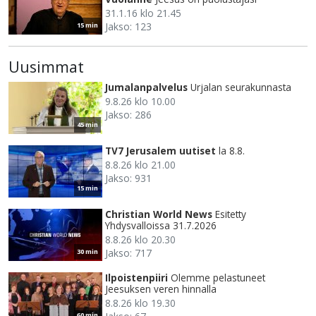
31.1.16 klo 21.45
Jakso: 123
15 min
Uusimmat
Jumalanpalvelus
Urjalan seurakunnasta
9.8.26 klo 10.00
Jakso: 286
45 min
TV7 Jerusalem uutiset
la 8.8.
8.8.26 klo 21.00
Jakso: 931
15 min
Christian World News
Esitetty
Yhdysvalloissa 31.7.2026
8.8.26 klo 20.30
Jakso: 717
30 min
Ilpoistenpiiri
Olemme pelastuneet
Jeesuksen veren hinnalla
8.8.26 klo 19.30
60 min