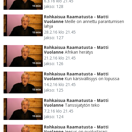
6.3.16 klo 21.45
Jakso: 128
15 min
Rohkaisua Raamatusta - Matti
Vuolanne
Meille on annettu parantumisen
lahja
28.2.16 klo 21.45
15 min
Jakso: 127
Rohkaisua Raamatusta - Matti
Vuolanne
Afrikan herätys
21.2.16 klo 21.45
Jakso: 126
15 min
Rohkaisua Raamatusta - Matti
Vuolanne
Kun kärsivällisyys on lopussa
14.2.16 klo 21.45
Jakso: 125
15 min
Rohkaisua Raamatusta - Matti
Vuolanne
Tanssijatytön teko
7.2.16 klo 21.45
Jakso: 124
15 min
Rohkaisua Raamatusta - Matti
Vuolanne
Jeesus on puolustajasi