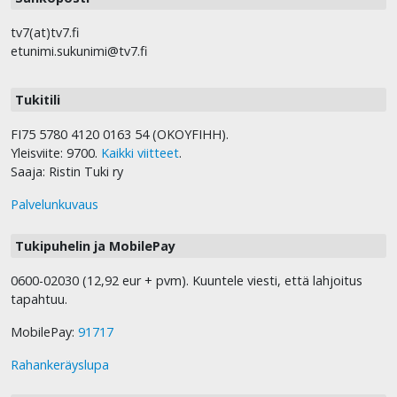
tv7(at)tv7.fi
etunimi.sukunimi@tv7.fi
Tukitili
FI75 5780 4120 0163 54 (OKOYFIHH).
Yleisviite: 9700.
Kaikki viitteet
.
Saaja: Ristin Tuki ry
Palvelunkuvaus
Tukipuhelin ja MobilePay
0600-02030 (12,92 eur + pvm). Kuuntele viesti, että lahjoitus
tapahtuu.
MobilePay:
91717
Rahankeräyslupa