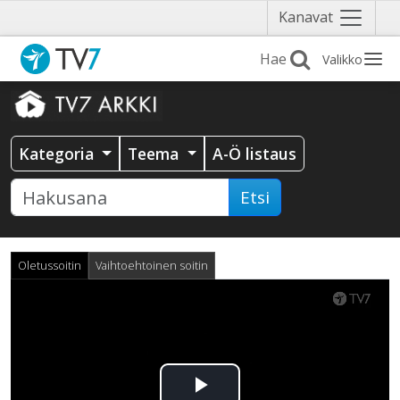
Näytä
Kanavat
valikko
Valikko
Kategoria
Teema
A-Ö listaus
Etsi
Oletussoitin
Vaihtoehtoinen soitin