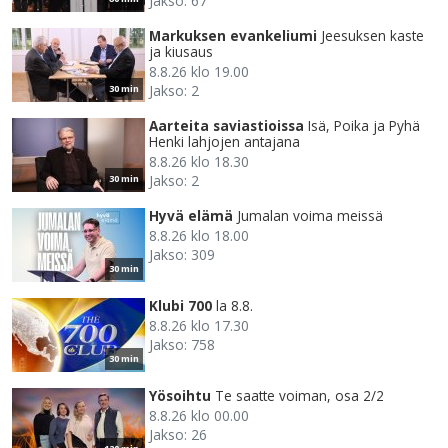
Jakso: 67
Markuksen evankeliumi
Jeesuksen kaste
ja kiusaus
8.8.26 klo 19.00
Jakso: 2
30 min
Aarteita saviastioissa
Isä, Poika ja Pyhä
Henki lahjojen antajana
8.8.26 klo 18.30
Jakso: 2
30 min
Hyvä elämä
Jumalan voima meissä
8.8.26 klo 18.00
Jakso: 309
30 min
Klubi 700
la 8.8.
8.8.26 klo 17.30
Jakso: 758
30 min
Yösoihtu
Te saatte voiman, osa 2/2
8.8.26 klo 00.00
Jakso: 26