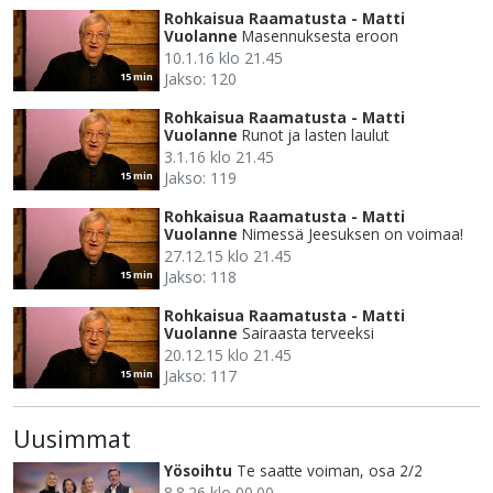
Rohkaisua Raamatusta - Matti
Vuolanne
Masennuksesta eroon
10.1.16 klo 21.45
Jakso: 120
15 min
Rohkaisua Raamatusta - Matti
Vuolanne
Runot ja lasten laulut
3.1.16 klo 21.45
Jakso: 119
15 min
Rohkaisua Raamatusta - Matti
Vuolanne
Nimessä Jeesuksen on voimaa!
27.12.15 klo 21.45
Jakso: 118
15 min
Rohkaisua Raamatusta - Matti
Vuolanne
Sairaasta terveeksi
20.12.15 klo 21.45
Jakso: 117
15 min
Uusimmat
Yösoihtu
Te saatte voiman, osa 2/2
8.8.26 klo 00.00