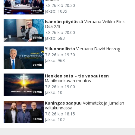
7.8.26 klo 20.30
Jakso: 1035
30 min
Isännän pöydässä
Vieraana Veikko Flink.
Osa 2/3
7.8.26 klo 20.00
Jakso: 583
30 min
Yliluonnollista
Vieraana David Herzog
7.8.26 klo 19.30
Jakso: 963
30 min
Henkien sota – tie vapauteen
Maailmankuvan muutos
7.8.26 klo 19.00
Jakso: 10
30 min
Kuningas saapuu
Voimatekoja Jumalan
valtakunnassa
7.8.26 klo 18.15
Jakso: 102
30 min