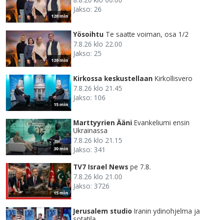
Jakso: 26
120 min
Yösoihtu
Te saatte voiman, osa 1/2
7.8.26 klo 22.00
Jakso: 25
120 min
Kirkossa keskustellaan
Kirkollisvero
7.8.26 klo 21.45
Jakso: 106
15 min
Marttyyrien Ääni
Evankeliumi ensin
Ukrainassa
7.8.26 klo 21.15
Jakso: 341
30 min
TV7 Israel News
pe 7.8.
7.8.26 klo 21.00
Jakso: 3726
15 min
Jerusalem studio
Iranin ydinohjelma ja
sotatila