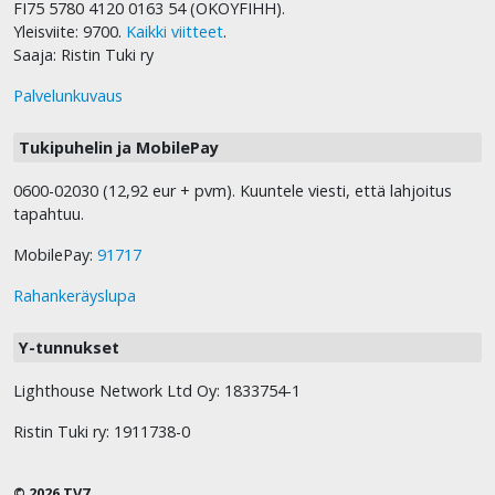
FI75 5780 4120 0163 54 (OKOYFIHH).
Yleisviite: 9700.
Kaikki viitteet
.
Saaja: Ristin Tuki ry
Palvelunkuvaus
Tukipuhelin ja MobilePay
0600-02030 (12,92 eur + pvm). Kuuntele viesti, että lahjoitus
tapahtuu.
MobilePay:
91717
Rahankeräyslupa
Y-tunnukset
Lighthouse Network Ltd Oy: 1833754-1
Ristin Tuki ry: 1911738-0
© 2026 TV7