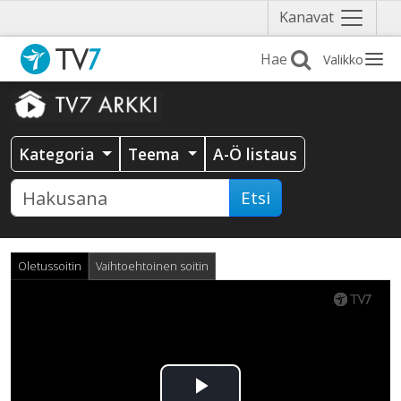
Näytä
Kanavat
valikko
Valikko
Kategoria
Teema
A-Ö listaus
Etsi
Oletussoitin
Vaihtoehtoinen soitin