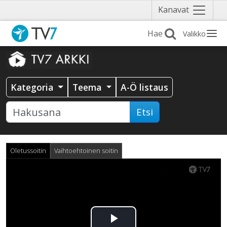
Näytä
Kanavat
valikko
Valikko
Kategoria
Teema
A-Ö listaus
Etsi
Oletussoitin
Vaihtoehtoinen soitin