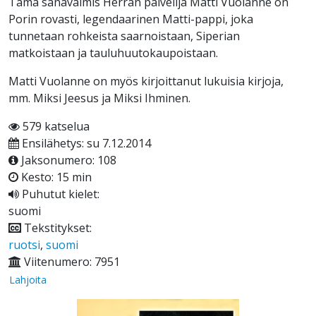
Tämä sanavalmis Herran palvelija Matti Vuolanne on
Porin rovasti, legendaarinen Matti-pappi, joka
tunnetaan rohkeista saarnoistaan, Siperian
matkoistaan ja tauluhuutokaupoistaan.
Matti Vuolanne on myös kirjoittanut lukuisia kirjoja,
mm. Miksi Jeesus ja Miksi Ihminen.
579 katselua
Ensilähetys: su 7.12.2014
Jaksonumero: 108
Kesto: 15 min
Puhutut kielet:
suomi
Tekstitykset:
ruotsi
,
suomi
Viitenumero: 7951
Lahjoita