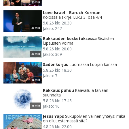
15 min
Love Israel - Baruch Korman
Kolossalaiskirje. Luku 3, osa 4/4
5.8.26 klo 20.30
Jakso: 242
30 min
Rakkauden kosketuksessa
Sisäisten
lupausten voima
5.8.26 klo 20.00
Jakso: 369
30 min
Sadonkorjuu
Luomassa Luojan kanssa
5.8.26 klo 18.30
Jakso: 7
85 min
Rakkaus puhuu
Kaavailuja taivaan
suunnalta
5.8.26 klo 17.45
Jakso: 16
45 min
Jesus Yaps
Sukupolvien välinen yhteys: mikä
on ollut estämässä sitä?
4.8.26 klo 22.00