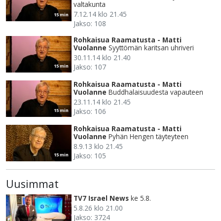
valtakunta
7.12.14 klo 21.45
15 min
Jakso: 108
Rohkaisua Raamatusta - Matti
Vuolanne
Syyttömän karitsan uhriveri
30.11.14 klo 21.40
Jakso: 107
15 min
Rohkaisua Raamatusta - Matti
Vuolanne
Buddhalaisuudesta vapauteen
23.11.14 klo 21.45
Jakso: 106
15 min
Rohkaisua Raamatusta - Matti
Vuolanne
Pyhän Hengen täyteyteen
8.9.13 klo 21.45
Jakso: 105
15 min
Uusimmat
TV7 Israel News
ke 5.8.
5.8.26 klo 21.00
Jakso: 3724