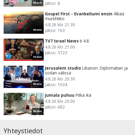
Jakso: 8
50 min
Gospel First - Evankeliumi ensin
Älkää
murehtiko
4.8.26 klo 21.30
Jakso: 163
30 min
TV7 Israel News
ti 4.8.
4.8.26 klo 21.00
Jakso: 3723
15 min
Jerusalem studio
Libanon: Diplomatian ja
sodan välissä
4.8.26 klo 20.30
Jakso: 1034
30 min
Jumala puhuu
Pitkä ikä
4.8.26 klo 20.00
Jakso: 682
30 min
Yhteystiedot