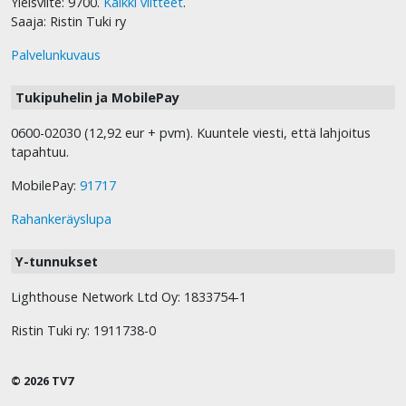
Yleisviite: 9700.
Kaikki viitteet
.
Saaja: Ristin Tuki ry
Palvelunkuvaus
Tukipuhelin ja MobilePay
0600-02030 (12,92 eur + pvm). Kuuntele viesti, että lahjoitus
tapahtuu.
MobilePay:
91717
Rahankeräyslupa
Y-tunnukset
Lighthouse Network Ltd Oy: 1833754-1
Ristin Tuki ry: 1911738-0
© 2026 TV7