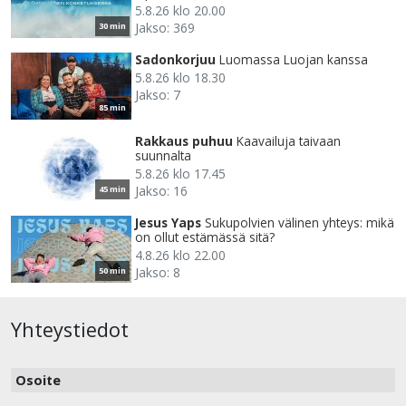
5.8.26 klo 20.00
Jakso: 369
30 min
Sadonkorjuu
Luomassa Luojan kanssa
5.8.26 klo 18.30
Jakso: 7
85 min
Rakkaus puhuu
Kaavailuja taivaan
suunnalta
5.8.26 klo 17.45
Jakso: 16
45 min
Jesus Yaps
Sukupolvien välinen yhteys: mikä
on ollut estämässä sitä?
4.8.26 klo 22.00
Jakso: 8
50 min
Yhteystiedot
Osoite