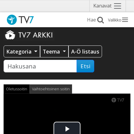
Näytä
Kanavat
valikko
Valikko
Kategoria
Teema
A-Ö listaus
Etsi
Oletussoitin
Vaihtoehtoinen soitin