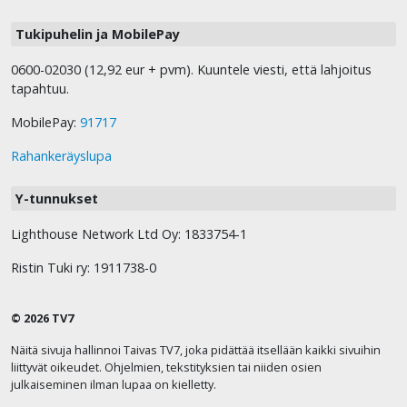
Tukipuhelin ja MobilePay
0600-02030 (12,92 eur + pvm). Kuuntele viesti, että lahjoitus
tapahtuu.
MobilePay:
91717
Rahankeräyslupa
Y-tunnukset
Lighthouse Network Ltd Oy: 1833754-1
Ristin Tuki ry: 1911738-0
© 2026 TV7
Näitä sivuja hallinnoi Taivas TV7, joka pidättää itsellään kaikki sivuihin
liittyvät oikeudet. Ohjelmien, tekstityksien tai niiden osien
julkaiseminen ilman lupaa on kielletty.