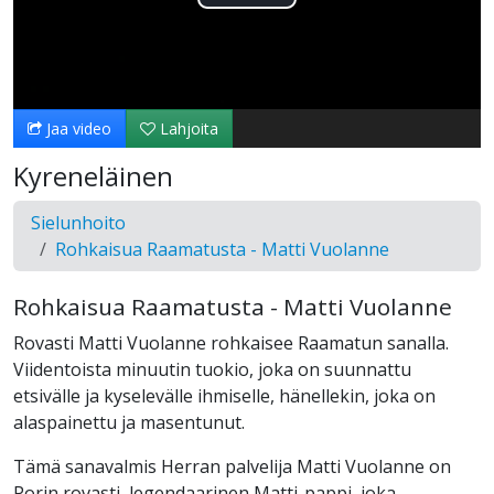
Toista
Video
Jaa video
Lahjoita
Kyreneläinen
Sielunhoito
Rohkaisua Raamatusta - Matti Vuolanne
Rohkaisua Raamatusta - Matti Vuolanne
Rovasti Matti Vuolanne rohkaisee Raamatun sanalla.
Viidentoista minuutin tuokio, joka on suunnattu
etsivälle ja kyselevälle ihmiselle, hänellekin, joka on
alaspainettu ja masentunut.
Tämä sanavalmis Herran palvelija Matti Vuolanne on
Porin rovasti, legendaarinen Matti-pappi, joka