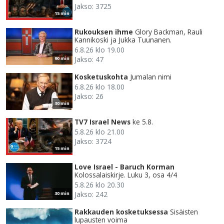
Jakso: 3725
15 min
Rukouksen ihme
Glory Backman, Rauli
Kannikoski ja Jukka Tuunanen.
6.8.26 klo 19.00
Jakso: 47
90 min
Kosketuskohta
Jumalan nimi
6.8.26 klo 18.00
Jakso: 26
30 min
TV7 Israel News
ke 5.8.
5.8.26 klo 21.00
Jakso: 3724
15 min
Love Israel - Baruch Korman
Kolossalaiskirje. Luku 3, osa 4/4
5.8.26 klo 20.30
Jakso: 242
30 min
Rakkauden kosketuksessa
Sisäisten
lupausten voima