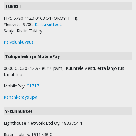
Tukitili
FI75 5780 4120 0163 54 (OKOYFIHH).
Yleisviite: 9700.
Kaikki viitteet
.
Saaja: Ristin Tuki ry
Palvelunkuvaus
Tukipuhelin ja MobilePay
0600-02030 (12,92 eur + pvm). Kuuntele viesti, että lahjoitus
tapahtuu.
MobilePay:
91717
Rahankeräyslupa
Y-tunnukset
Lighthouse Network Ltd Oy: 1833754-1
Ristin Tuki ry: 1911738-0