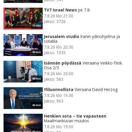
TV7 Israel News
pe 7.8.
7.8.26 klo 21.00
Jakso: 3726
15 min
Jerusalem studio
Iranin ydinohjelma ja
sotatila
7.8.26 klo 20.30
Jakso: 1035
30 min
Isännän pöydässä
Vieraana Veikko Flink.
Osa 2/3
7.8.26 klo 20.00
Jakso: 583
30 min
Yliluonnollista
Vieraana David Herzog
7.8.26 klo 19.30
Jakso: 963
30 min
Henkien sota – tie vapauteen
Maailmankuvan muutos
7.8.26 klo 19.00
30 min