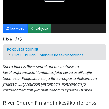
Toista
Video
Jaa video
Lahjoita
Osa 2/2
Kokoustaltioinnit
River Church Finlandin kesäkonferenssi
Suora lähetys River-seurakunnan vuotuisesta
kesäkonferenssista Vantaalta, joka kerää osallistujia
Suomesta, Pohjoismaista ja Itä-Euroopasta iloitsemaan
yhdessä. Liity seuraan ylistämään, iloitsemaan ja
vastaanottamaan Jumalan sanaa ja Pyhästä Henkeä.
River Church Finlandin kesäkonferenssi