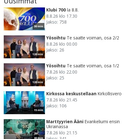
Uusimmat
Klubi 700
la 8.8.
8.8.26 klo 17.30
Jakso: 758
30 min
Yösoihtu
Te saatte voiman, osa 2/2
8.8.26 klo 00.00
Jakso: 26
120 min
Yösoihtu
Te saatte voiman, osa 1/2
7.8.26 klo 22.00
Jakso: 25
120 min
Kirkossa keskustellaan
Kirkollisvero
7.8.26 klo 21.45
Jakso: 106
15 min
Marttyyrien Ääni
Evankeliumi ensin
Ukrainassa
7.8.26 klo 21.15
Jakso: 341
30 min