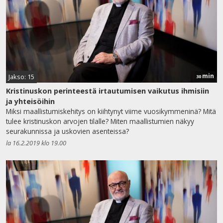
min
Jakso: 15
30
Kristinuskon perinteestä irtautumisen vaikutus ihmisiin
ja yhteisöihin
Miksi maallistumiskehitys on kiihtynyt viime vuosikymmeninä? Mitä
tulee kristinuskon arvojen tilalle? Miten maallistumien näkyy
seurakunnissa ja uskovien asenteissa?
la 16.2.2019 klo 19.00