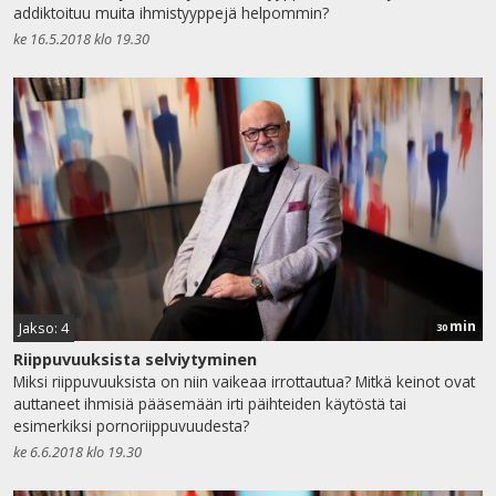
addiktoituu muita ihmistyyppejä helpommin?
ke 16.5.2018 klo 19.30
min
Jakso: 4
30
Riippuvuuksista selviytyminen
Miksi riippuvuuksista on niin vaikeaa irrottautua? Mitkä keinot ovat
auttaneet ihmisiä pääsemään irti päihteiden käytöstä tai
esimerkiksi pornoriippuvuudesta?
ke 6.6.2018 klo 19.30