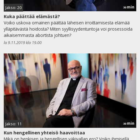
min
Jakso: 20
30
Kuka päättää elämästä?
Voiko uskova omainen päättää läheisen irroittamisesta elämää
ylläpitävästä hoidosta? Miten syyllisyydentuntoja voi prosessoida
aikaisemmasta abortista johtuen?
la 9.11.2019 klo 19.00
min
Jakso: 11
30
Kun hengellinen yhteisö haavoittaa
Mikä on henkisen ja hengellisen väkivallan ero? Voiko ihmisellä