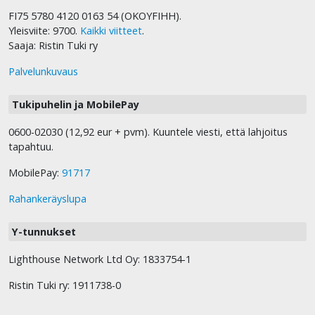
FI75 5780 4120 0163 54 (OKOYFIHH).
Yleisviite: 9700.
Kaikki viitteet
.
Saaja: Ristin Tuki ry
Palvelunkuvaus
Tukipuhelin ja MobilePay
0600-02030 (12,92 eur + pvm). Kuuntele viesti, että lahjoitus
tapahtuu.
MobilePay:
91717
Rahankeräyslupa
Y-tunnukset
Lighthouse Network Ltd Oy: 1833754-1
Ristin Tuki ry: 1911738-0