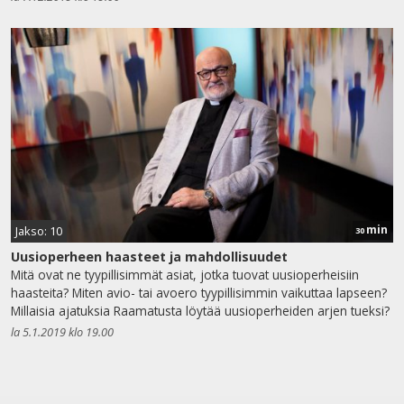
min
Jakso: 10
30
Uusioperheen haasteet ja mahdollisuudet
Mitä ovat ne tyypillisimmät asiat, jotka tuovat uusioperheisiin
haasteita? Miten avio- tai avoero tyypillisimmin vaikuttaa lapseen?
Millaisia ajatuksia Raamatusta löytää uusioperheiden arjen tueksi?
la 5.1.2019 klo 19.00