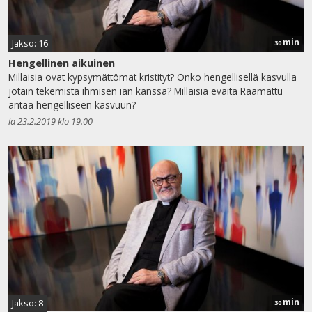
min
Jakso: 16
30
Hengellinen aikuinen
Millaisia ovat kypsymättömät kristityt? Onko hengellisellä kasvulla
jotain tekemistä ihmisen iän kanssa? Millaisia eväitä Raamattu
antaa hengelliseen kasvuun?
la 23.2.2019 klo 19.00
min
Jakso: 8
30