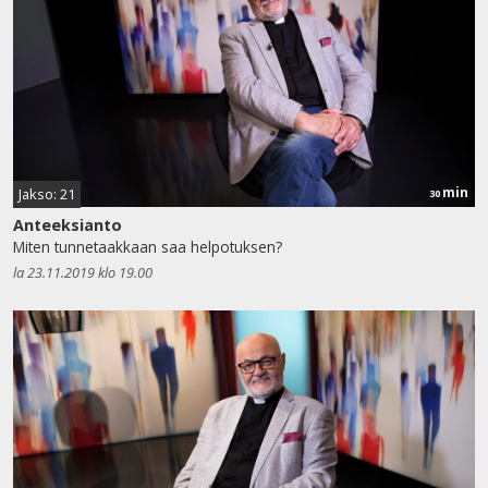
min
Jakso: 21
30
Anteeksianto
Miten tunnetaakkaan saa helpotuksen?
la 23.11.2019 klo 19.00