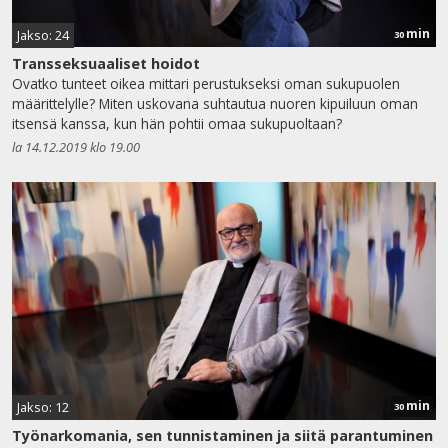
min
Jakso: 24
30
Transseksuaaliset hoidot
Ovatko tunteet oikea mittari perustukseksi oman sukupuolen
määrittelylle? Miten uskovana suhtautua nuoren kipuiluun oman
itsensä kanssa, kun hän pohtii omaa sukupuoltaan?
la 14.12.2019 klo 19.00
min
Jakso: 12
30
Työnarkomania, sen tunnistaminen ja siitä parantuminen