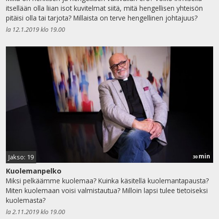
itsellään olla liian isot kuvitelmat siitä, mitä hengellisen yhteisön
pitäisi olla tai tarjota? Millaista on terve hengellinen johtajuus?
la 12.1.2019 klo 19.00
min
Jakso: 19
30
Kuolemanpelko
Miksi pelkäämme kuolemaa? Kuinka käsitellä kuolemantapausta?
Miten kuolemaan voisi valmistautua? Milloin lapsi tulee tietoiseksi
kuolemasta?
la 2.11.2019 klo 19.00