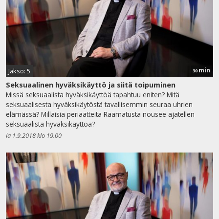
min
Jakso: 5
30
Seksuaalinen hyväksikäyttö ja siitä toipuminen
Missä seksuaalista hyväksikäyttöä tapahtuu eniten? Mitä
seksuaalisesta hyväksikäytöstä tavallisemmin seuraa uhrien
elämässä? Millaisia periaatteita Raamatusta nousee ajatellen
seksuaalista hyväksikäyttöä?
la 1.9.2018 klo 19.00