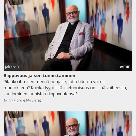
min
Jakso: 3
30
Riippuvuus ja sen tunnistaminen
Pitääkö ihmisen mennä pohjalle, jotta hän on valmis
muutokseen? Kuinka tyypillistä itsetuhoisuus on siinä vaiheessa,
kun ihminen tunnistaa riippuvuutensa?
ke 30.5.2018 klo 19.30