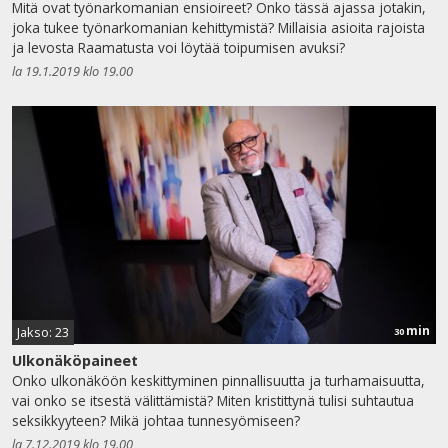
Mitä ovat työnarkomanian ensioireet? Onko tässä ajassa jotakin,
joka tukee työnarkomanian kehittymistä? Millaisia asioita rajoista
ja levosta Raamatusta voi löytää toipumisen avuksi?
la 19.1.2019 klo 19.00
min
Jakso: 23
30
Ulkonäköpaineet
Onko ulkonäköön keskittyminen pinnallisuutta ja turhamaisuutta,
vai onko se itsestä välittämistä? Miten kristittynä tulisi suhtautua
seksikkyyteen? Mikä johtaa tunnesyömiseen?
la 7.12.2019 klo 19.00