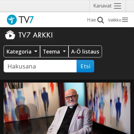
Näytä
Kanavat
valikko
Valikko
Kategoria
Teema
A-Ö listaus
Etsi