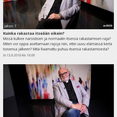
min
Jakso: 7
30
Kuinka rakastaa itseään oikein?
Missä kulkee narsistisen ja normaalin itsensä rakastamisen raja?
Miten voi oppia asettamaan rajoja niin, ettei uuvu elämässä kerta
toisensa jälkeen? Mitä Raamattu puhuu itsensä rakastamisesta?
la 15.9.2018 klo 19.00