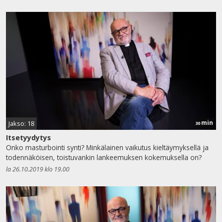
min
Jakso: 18
30
Itsetyydytys
Onko masturbointi synti? Minkälainen vaikutus kieltäymyksellä ja
todennäköisen, toistuvankin lankeemuksen kokemuksella on?
la 26.10.2019 klo 19.00