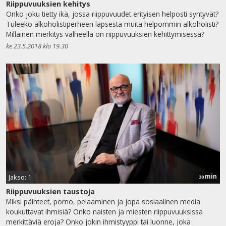
Riippuvuuksien kehitys
Onko joku tietty ikä, jossa riippuvuudet erityisen helposti syntyvät?
Tuleeko alkoholistiperheen lapsesta muita helpommin alkoholisti?
Millainen merkitys valheella on riippuvuuksien kehittymisessä?
ke 23.5.2018 klo 19.30
min
Jakso: 1
30
Riippuvuuksien taustoja
Miksi päihteet, porno, pelaaminen ja jopa sosiaalinen media
koukuttavat ihmisiä? Onko naisten ja miesten riippuvuuksissa
merkittäviä eroja? Onko jokin ihmistyyppi tai luonne, joka