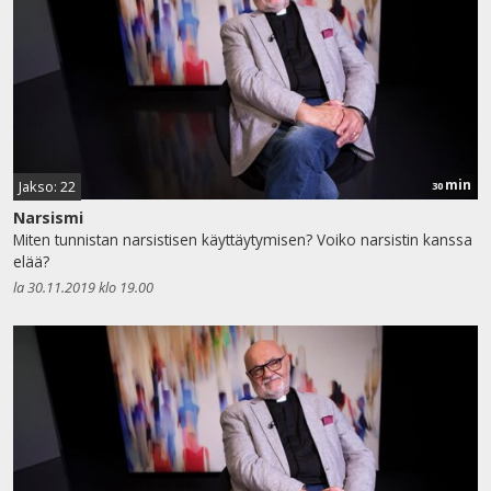
min
Jakso: 22
30
Narsismi
Miten tunnistan narsistisen käyttäytymisen? Voiko narsistin kanssa
elää?
la 30.11.2019 klo 19.00