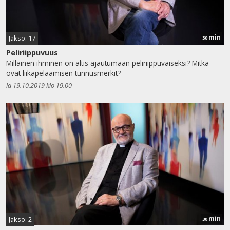
min
Jakso: 17
30
Peliriippuvuus
Millainen ihminen on altis ajautumaan peliriippuvaiseksi? Mitkä
ovat liikapelaamisen tunnusmerkit?
la 19.10.2019 klo 19.00
min
Jakso: 2
30