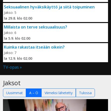
Seksuaalinen hyväksikäyttö ja siitä toipuminen
Jakso: 5
la 29.8. klo 02.00
Millaista on terve seksuaalisuus?
Jakso: 6
la 5.9. klo 02.00
Kuinka rakastaa itseään oikein?
Jakso: 7
la 12.9. klo 02.00
TV-opas »
Jaksot
Uusimmat
A – Ö
Viimeksi lähetetty
Tulossa