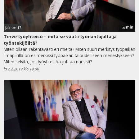
min
Jakso: 13
30
Terve työyhteisö – mitä se vaatii työnantajalta ja
työntekijöiltä?
Miten ollaan rakentavasti eri mieltä? Miten suuri merkitys työpaikan
ilmapiirillä on esimerkiksi työpaikan taloudelliseen menestykseen?
Miten selvitä, jos työyhteisöä johtaa narsisti?
la 2.2.2019 klo 19.00