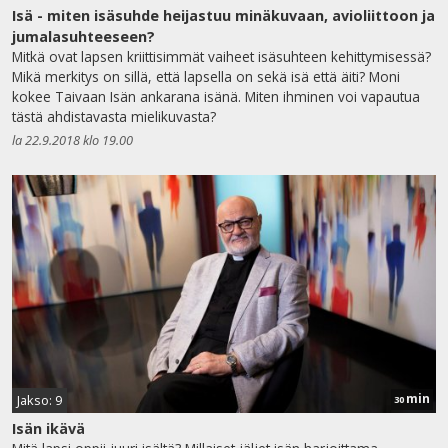
Isä - miten isäsuhde heijastuu minäkuvaan, avioliittoon ja
jumalasuhteeseen?
Mitkä ovat lapsen kriittisimmät vaiheet isäsuhteen kehittymisessä?
Mikä merkitys on sillä, että lapsella on sekä isä että äiti? Moni
kokee Taivaan Isän ankarana isänä. Miten ihminen voi vapautua
tästä ahdistavasta mielikuvasta?
la 22.9.2018 klo 19.00
min
Jakso: 9
30
Isän ikävä