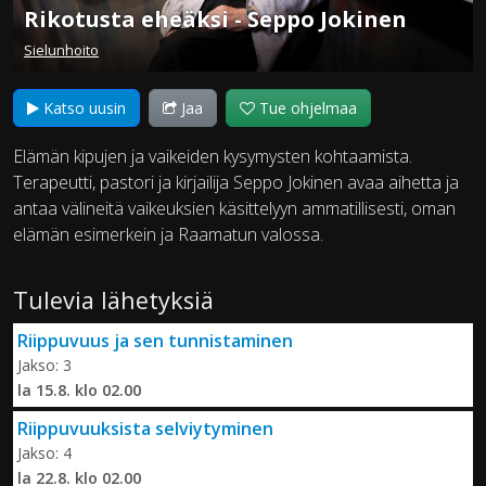
Rikotusta eheäksi - Seppo Jokinen
Sielunhoito
Katso uusin
Jaa
Tue ohjelmaa
Elämän kipujen ja vaikeiden kysymysten kohtaamista.
Terapeutti, pastori ja kirjailija Seppo Jokinen avaa aihetta ja
antaa välineitä vaikeuksien käsittelyyn ammatillisesti, oman
elämän esimerkein ja Raamatun valossa.
Tulevia lähetyksiä
Riippuvuus ja sen tunnistaminen
Jakso: 3
la 15.8. klo 02.00
Riippuvuuksista selviytyminen
Jakso: 4
la 22.8. klo 02.00