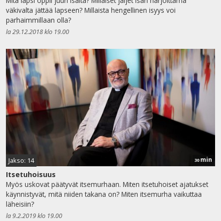
Mitä lapsi oppii juuri isältä? Millaiset jäljet isän harjoittama
väkivalta jättää lapseen? Millaista hengellinen isyys voi
parhaimmillaan olla?
la 29.12.2018 klo 19.00
min
Jakso: 14
30
Itsetuhoisuus
Myös uskovat päätyvät itsemurhaan. Miten itsetuhoiset ajatukset
käynnistyvät, mitä niiden takana on? Miten itsemurha vaikuttaa
läheisiin?
la 9.2.2019 klo 19.00