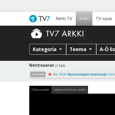
Netti-TV
Arkki
TV-opas
Kategoria
Teema
A-Ö li
Nettisuorat
(1 Kpl)
klo 19.00
Ilpoistenpiiri (netissä)
(120 
TULOSSA
Oletussoitin
Vaihtoehtoinen soitin