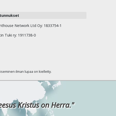
tunnukset
hthouse Network Ltd Oy: 1833754-1
tin Tuki ry: 1911738-0
kaiseminen ilman lupaa on kielletty.
eesus Kristus on Herra."