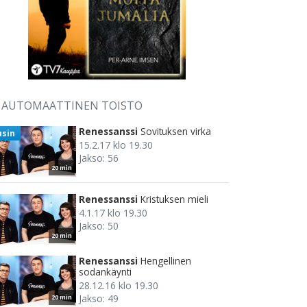
AUTOMAATTINEN TOISTO
Renessanssi
Sovituksen virka
usin
15.2.17 klo 19.30
Jakso: 56
20 min
Renessanssi
Kristuksen mieli
4.1.17 klo 19.30
Jakso: 50
20 min
Renessanssi
Hengellinen
sodankäynti
28.12.16 klo 19.30
Jakso: 49
20 min