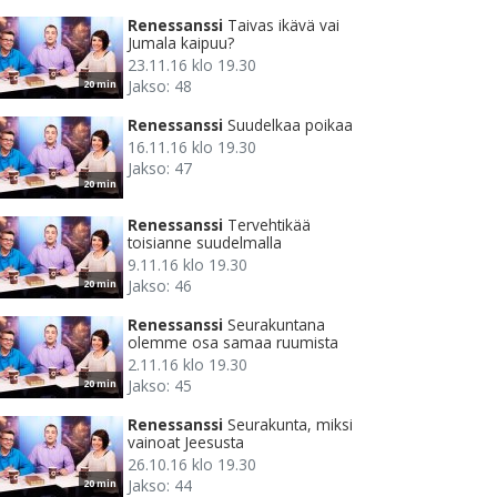
Renessanssi
Taivas ikävä vai
Jumala kaipuu?
23.11.16 klo 19.30
Jakso: 48
20 min
Renessanssi
Suudelkaa poikaa
16.11.16 klo 19.30
Jakso: 47
20 min
Renessanssi
Tervehtikää
toisianne suudelmalla
9.11.16 klo 19.30
Jakso: 46
20 min
Renessanssi
Seurakuntana
olemme osa samaa ruumista
2.11.16 klo 19.30
Jakso: 45
20 min
Renessanssi
Seurakunta, miksi
vainoat Jeesusta
26.10.16 klo 19.30
Jakso: 44
20 min