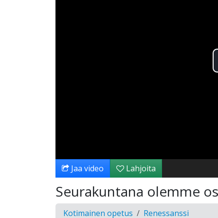
Jaa video
Lahjoita
Seurakuntana olemme os
Kotimainen opetus
Renessanssi