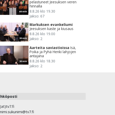
pelastuneet Jeesuksen veren
hinnalla
8.8.26 klo 19.30
60 min
Jakso: 67
Markuksen evankeliumi
Jeesuksen kaste ja kiusaus
8.8.26 klo 19.00
Jakso: 2
30 min
Aarteita saviastioissa
Isä,
Poika ja Pyhä Henki lahjojen
antajana
8.8.26 klo 18.30
30 min
Jakso: 2
hköposti
(at)tv7.fi
nimi.sukunimi@tv7.fi