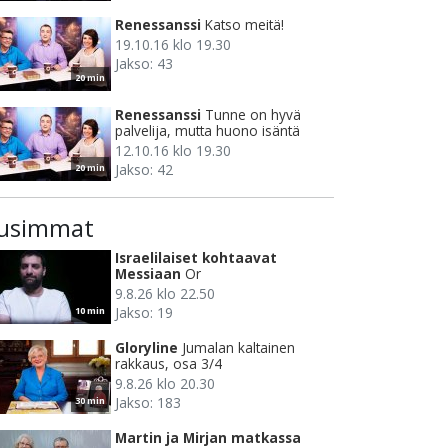
Renessanssi
Katso meitä!
19.10.16 klo 19.30
Jakso: 43
20 min
Renessanssi
Tunne on hyvä
palvelija, mutta huono isäntä
12.10.16 klo 19.30
Jakso: 42
20 min
usimmat
Israelilaiset kohtaavat
Messiaan
Or
9.8.26 klo 22.50
Jakso: 19
10 min
Gloryline
Jumalan kaltainen
rakkaus, osa 3/4
9.8.26 klo 20.30
Jakso: 183
30 min
Martin ja Mirjan matkassa