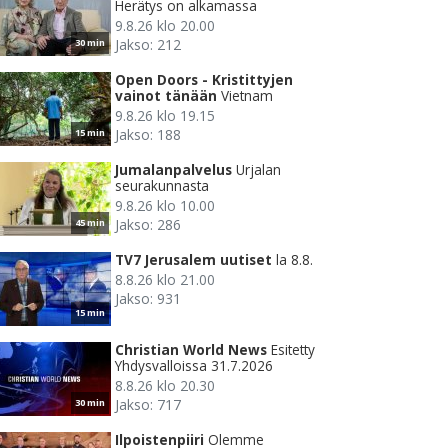
Herätys on alkamassa
9.8.26 klo 20.00
Jakso: 212
30 min
Open Doors - Kristittyjen
vainot tänään
Vietnam
9.8.26 klo 19.15
Jakso: 188
15 min
Jumalanpalvelus
Urjalan
seurakunnasta
9.8.26 klo 10.00
Jakso: 286
45 min
TV7 Jerusalem uutiset
la 8.8.
8.8.26 klo 21.00
Jakso: 931
15 min
Christian World News
Esitetty
Yhdysvalloissa 31.7.2026
8.8.26 klo 20.30
Jakso: 717
30 min
Ilpoistenpiiri
Olemme