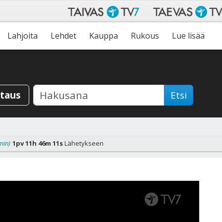
Lahjoita
Lehdet
Kauppa
Rukous
Lue lisää
staus
Etsi
min)
1pv 11h 46m 9s
Lähetykseen