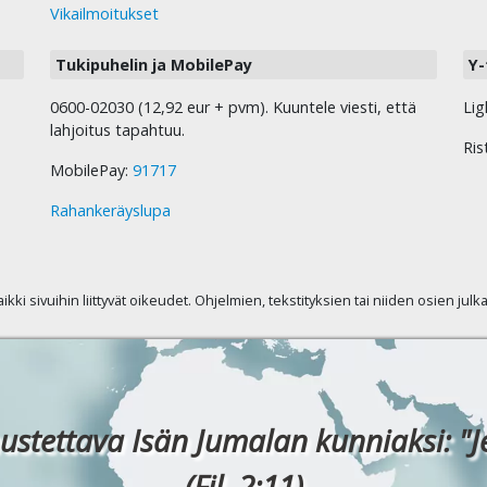
Vikailmoitukset
Tukipuhelin ja MobilePay
Y-
0600-02030 (12,92 eur + pvm). Kuuntele viesti, että
Lig
lahjoitus tapahtuu.
Ris
MobilePay:
91717
Rahankeräyslupa
kaikki sivuihin liittyvät oikeudet. Ohjelmien, tekstityksien tai niiden osien jul
ustettava Isän Jumalan kunniaksi: "J
(Fil. 2:11)