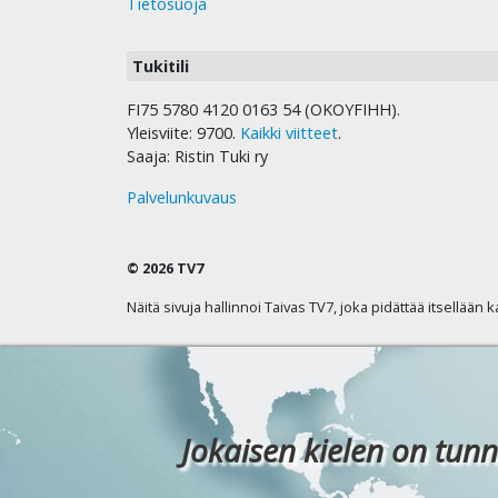
Tietosuoja
Tukitili
FI75 5780 4120 0163 54 (OKOYFIHH).
Yleisviite: 9700.
Kaikki viitteet
.
Saaja: Ristin Tuki ry
Palvelunkuvaus
© 2026 TV7
Näitä sivuja hallinnoi Taivas TV7, joka pidättää itsellään 
Jokaisen kielen on tunn