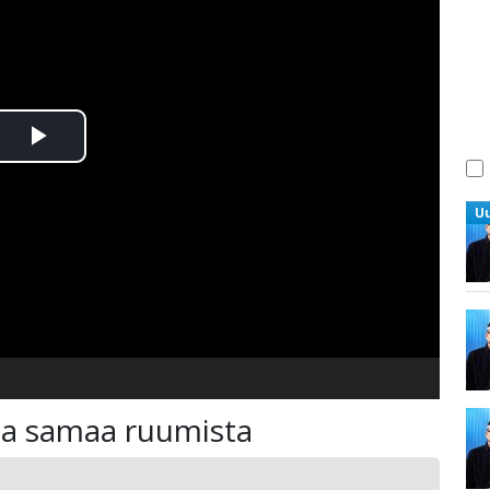
Toista
Video
U
a samaa ruumista