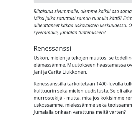
Riitaisuus sivummalle, olemme kaikki osa sama
Miksi jalka satuttaisi saman ruumiin kättä? Erim
aiheuttaneet kitkaa uskovaisten keskuudessa. O
syvemmälle, Jumalan tuntemiseen?
Renessanssi
Uskon, mielen ja tekojen muutos, se todelli
elämässämme. Muutokseen haastamassa ovat
Jani ja Carita Liukkonen.
Renessanssilla tarkoitetaan 1400-luvulla tull
kulttuurin sekä mielen uudistusta. Se oli aik
murrostekijä - mutta, mitä jos kokisimme r
uskossamme, mielessämme sekä teoissamme
Jumalalla onkaan varattuna meitä varten?