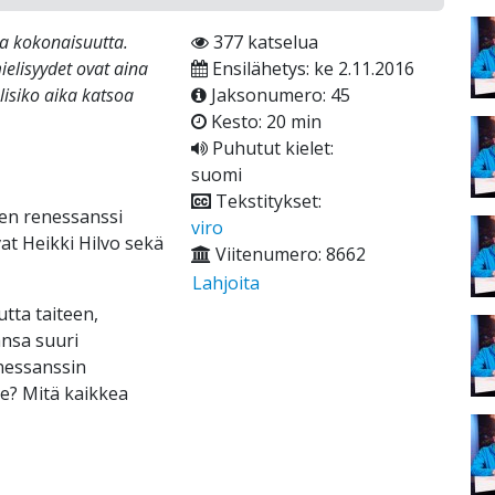
a kokonaisuutta.
377 katselua
ielisyydet ovat aina
Ensilähetys: ke 2.11.2016
lisiko aika katsoa
Jaksonumero: 45
Kesto: 20 min
Puhutut kielet:
suomi
Tekstitykset:
nen renessanssi
viro
 Heikki Hilvo sekä
Viitenumero: 8662
Lahjoita
utta taiteen,
ansa suuri
enessanssin
? Mitä kaikkea