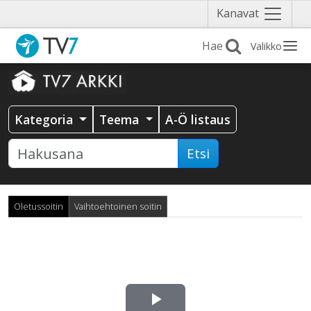
Näytä
Kanavat
valikko
Valikko
Kategoria
Teema
A-Ö listaus
Etsi
Oletussoitin
Vaihtoehtoinen soitin