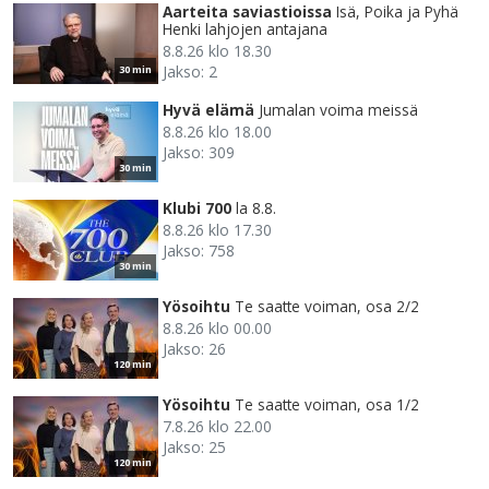
Aarteita saviastioissa
Isä, Poika ja Pyhä
Henki lahjojen antajana
8.8.26 klo 18.30
Jakso: 2
30 min
Hyvä elämä
Jumalan voima meissä
8.8.26 klo 18.00
Jakso: 309
30 min
Klubi 700
la 8.8.
8.8.26 klo 17.30
Jakso: 758
30 min
Yösoihtu
Te saatte voiman, osa 2/2
8.8.26 klo 00.00
Jakso: 26
120 min
Yösoihtu
Te saatte voiman, osa 1/2
7.8.26 klo 22.00
Jakso: 25
120 min