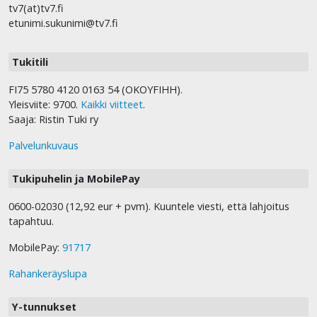
tv7(at)tv7.fi
etunimi.sukunimi@tv7.fi
Tukitili
FI75 5780 4120 0163 54 (OKOYFIHH).
Yleisviite: 9700.
Kaikki viitteet
.
Saaja: Ristin Tuki ry
Palvelunkuvaus
Tukipuhelin ja MobilePay
0600-02030 (12,92 eur + pvm). Kuuntele viesti, että lahjoitus
tapahtuu.
MobilePay:
91717
Rahankeräyslupa
Y-tunnukset