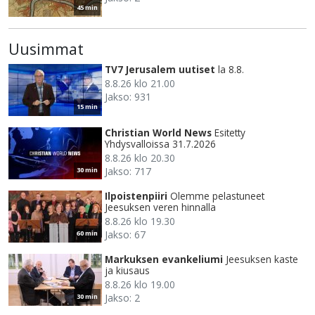
45 min
Uusimmat
TV7 Jerusalem uutiset
la 8.8.
8.8.26 klo 21.00
Jakso: 931
15 min
Christian World News
Esitetty
Yhdysvalloissa 31.7.2026
8.8.26 klo 20.30
Jakso: 717
30 min
Ilpoistenpiiri
Olemme pelastuneet
Jeesuksen veren hinnalla
8.8.26 klo 19.30
Jakso: 67
60 min
Markuksen evankeliumi
Jeesuksen kaste
ja kiusaus
8.8.26 klo 19.00
Jakso: 2
30 min