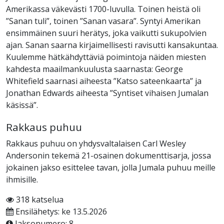
Amerikassa väkevästi 1700-luvulla. Toinen heistä oli
”Sanan tuli”, toinen ”Sanan vasara”. Syntyi Amerikan
ensimmäinen suuri herätys, joka vaikutti sukupolvien
ajan. Sanan saarna kirjaimellisesti ravisutti kansakuntaa.
Kuulemme hätkähdyttäviä poimintoja näiden miesten
kahdesta maailmankuulusta saarnasta: George
Whitefield saarnasi aiheesta ”Katso sateenkaarta” ja
Jonathan Edwards aiheesta ”Syntiset vihaisen Jumalan
käsissä”.
Rakkaus puhuu
Rakkaus puhuu on yhdysvaltalaisen Carl Wesley
Andersonin tekemä 21-osainen dokumenttisarja, jossa
jokainen jakso esittelee tavan, jolla Jumala puhuu meille
ihmisille.
318 katselua
Ensilähetys: ke 13.5.2026
Jaksonumero: 8