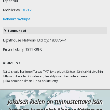
tapahtuu.
MobilePay:
91717
Rahankeräyslupa
Y-tunnukset
Lighthouse Network Ltd Oy: 1833754-1
Ristin Tuki ry: 1911738-0
© 2026 TV7
Näitä sivuja hallinnoi Taivas TV7, joka pidättää itsellään kaikki sivuihin
liittyvät oikeudet. Ohjelmien, tekstityksien tai niiden osien
julkaiseminen ilman lupaa on kielletty.
Jokaisen kielen on tunnustettava Isän