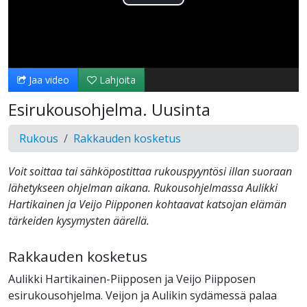
Toista
Video
Jaa video
Lahjoita
Esirukousohjelma. Uusinta
Rukous
Rakkauden kosketus
Voit soittaa tai sähköpostittaa rukouspyyntösi illan suoraan
lähetykseen ohjelman aikana. Rukousohjelmassa Aulikki
Hartikainen ja Veijo Piipponen kohtaavat katsojan elämän
tärkeiden kysymysten äärellä.
Rakkauden kosketus
Aulikki Hartikainen-Piipposen ja Veijo Piipposen
esirukousohjelma. Veijon ja Aulikin sydämessä palaa