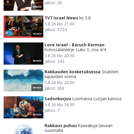
Jakso: 26
30 min
TV7 Israel News
ke 5.8.
5.8.26 klo 21.00
Jakso: 3724
15 min
Love Israel - Baruch Korman
Kolossalaiskirje. Luku 3, osa 4/4
5.8.26 klo 20.30
Jakso: 242
30 min
Rakkauden kosketuksessa
Sisäisten
lupausten voima
5.8.26 klo 20.00
Jakso: 369
30 min
Sadonkorjuu
Luomassa Luojan kanssa
5.8.26 klo 18.30
Jakso: 7
85 min
Rakkaus puhuu
Kaavailuja taivaan
suunnalta