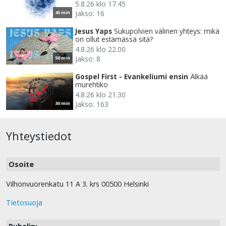
5.8.26 klo 17.45
Jakso: 16
45 min
Jesus Yaps
Sukupolvien välinen yhteys: mikä
on ollut estämässä sitä?
4.8.26 klo 22.00
Jakso: 8
50 min
Gospel First - Evankeliumi ensin
Älkää
murehtiko
4.8.26 klo 21.30
Jakso: 163
30 min
Yhteystiedot
Osoite
Vilhonvuorenkatu 11 A 3. krs 00500 Helsinki
Tietosuoja