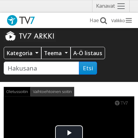
Näytä
Kanavat
valikko
Valikko
Kategoria
Teema
A-Ö listaus
Etsi
Oletussoitin
Vaihtoehtoinen soitin