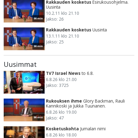
Rakkauden kosketus
Esirukousohjelma.
Uusinta
10.2.11 klo 21.10
Jakso: 26
90 min
Rakkauden kosketus
Uusinta
13.1.11 klo 21.10
Jakso: 25
90 min
Uusimmat
TV7 Israel News
to 6.8.
6.8.26 klo 21.00
Jakso: 3725
15 min
Rukouksen ihme
Glory Backman, Rauli
Kannikoski ja Jukka Tuunanen.
6.8.26 klo 19.00
Jakso: 47
90 min
Kosketuskohta
Jumalan nimi
6.8.26 klo 18.00