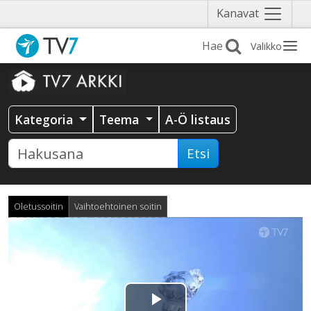
Näytä
Kanavat
valikko
Valikko
Kategoria
Teema
A-Ö listaus
Etsi
Oletussoitin
Vaihtoehtoinen soitin