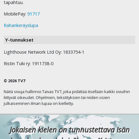
tapahtuu.
MobilePay:
91717
Rahankeräyslupa
Y-tunnukset
Lighthouse Network Ltd Oy: 1833754-1
Ristin Tuki ry: 1911738-0
© 2026 TV7
Näitä sivuja hallinnoi Taivas TV7, joka pidättää itsellään kaikki sivuihin
liittyvät oikeudet. Ohjelmien, tekstityksien tai niiden osien
julkaiseminen ilman lupaa on kielletty.
Jokaisen kielen on tunnustettava Isän