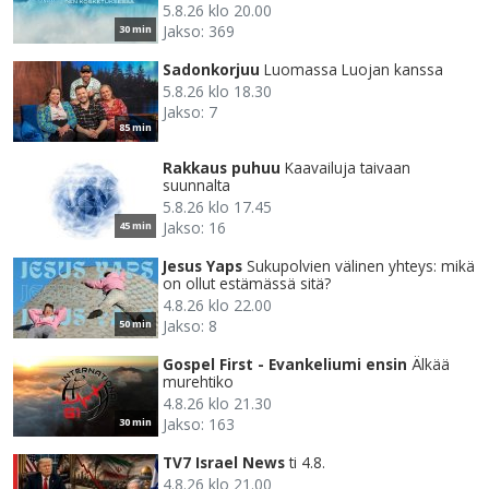
5.8.26 klo 20.00
Jakso: 369
30 min
Sadonkorjuu
Luomassa Luojan kanssa
5.8.26 klo 18.30
Jakso: 7
85 min
Rakkaus puhuu
Kaavailuja taivaan
suunnalta
5.8.26 klo 17.45
Jakso: 16
45 min
Jesus Yaps
Sukupolvien välinen yhteys: mikä
on ollut estämässä sitä?
4.8.26 klo 22.00
Jakso: 8
50 min
Gospel First - Evankeliumi ensin
Älkää
murehtiko
4.8.26 klo 21.30
Jakso: 163
30 min
TV7 Israel News
ti 4.8.
4.8.26 klo 21.00