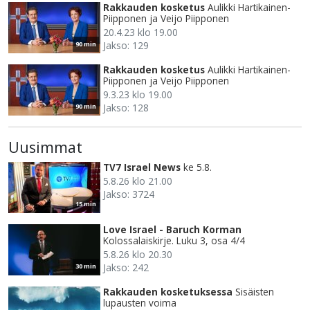
Rakkauden kosketus
Aulikki Hartikainen-
Piipponen ja Veijo Piipponen
20.4.23 klo 19.00
Jakso: 129
90 min
Rakkauden kosketus
Aulikki Hartikainen-
Piipponen ja Veijo Piipponen
9.3.23 klo 19.00
Jakso: 128
90 min
Uusimmat
TV7 Israel News
ke 5.8.
5.8.26 klo 21.00
Jakso: 3724
15 min
Love Israel - Baruch Korman
Kolossalaiskirje. Luku 3, osa 4/4
5.8.26 klo 20.30
Jakso: 242
30 min
Rakkauden kosketuksessa
Sisäisten
lupausten voima