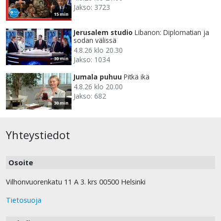
Jakso: 3723
15 min
Jerusalem studio
Libanon: Diplomatian ja
sodan välissä
4.8.26 klo 20.30
Jakso: 1034
30 min
Jumala puhuu
Pitkä ikä
4.8.26 klo 20.00
Jakso: 682
30 min
Yhteystiedot
Osoite
Vilhonvuorenkatu 11 A 3. krs 00500 Helsinki
Tietosuoja