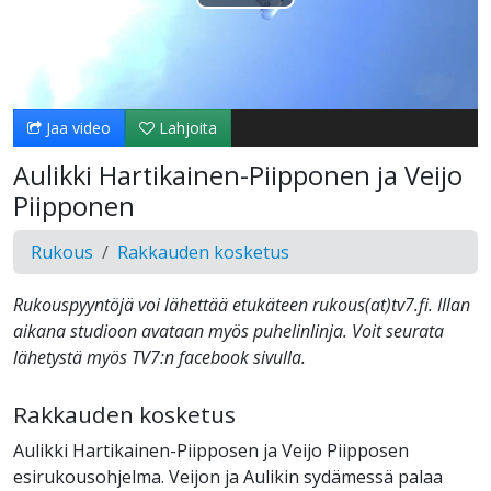
Toista
Video
Jaa video
Lahjoita
Aulikki Hartikainen-Piipponen ja Veijo
Piipponen
Rukous
Rakkauden kosketus
Rukouspyyntöjä voi lähettää etukäteen rukous(at)tv7.fi. Illan
aikana studioon avataan myös puhelinlinja. Voit seurata
lähetystä myös TV7:n facebook sivulla.
Rakkauden kosketus
Aulikki Hartikainen-Piipposen ja Veijo Piipposen
esirukousohjelma. Veijon ja Aulikin sydämessä palaa