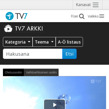
Näytä
Kanavat
valikko
Valikko
Kategoria
Teema
A-Ö listaus
Etsi
Oletussoitin
Vaihtoehtoinen soitin