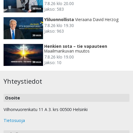
7.8.26 klo 20.00
Jakso: 583
30 min
Yliluonnollista
Vieraana David Herzog
7.8.26 klo 19.30
Jakso: 963
30 min
Henkien sota – tie vapauteen
Maailmankuvan muutos
7.8.26 klo 19.00
Jakso: 10
30 min
Yhteystiedot
Osoite
Vilhonvuorenkatu 11 A 3. krs 00500 Helsinki
Tietosuoja