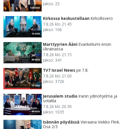
Jakso: 25
120 min
Kirkossa keskustellaan
Kirkollisvero
7.8.26 klo 21.45
Jakso: 106
15 min
Marttyyrien Ääni
Evankeliumi ensin
Ukrainassa
7.8.26 klo 21.15
Jakso: 341
30 min
TV7 Israel News
pe 7.8.
7.8.26 klo 21.00
Jakso: 3726
15 min
Jerusalem studio
Iranin ydinohjelma ja
sotatila
7.8.26 klo 20.30
Jakso: 1035
30 min
Isännän pöydässä
Vieraana Veikko Flink.
Osa 2/3