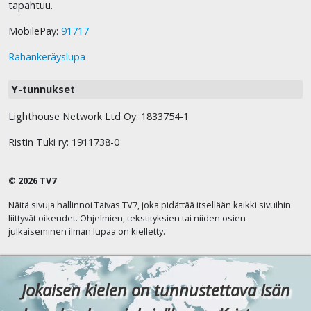
tapahtuu.
MobilePay:
91717
Rahankeräyslupa
Y-tunnukset
Lighthouse Network Ltd Oy: 1833754-1
Ristin Tuki ry: 1911738-0
© 2026 TV7
Näitä sivuja hallinnoi Taivas TV7, joka pidättää itsellään kaikki sivuihin
liittyvät oikeudet. Ohjelmien, tekstityksien tai niiden osien
julkaiseminen ilman lupaa on kielletty.
Jokaisen kielen on tunnustettava Isän