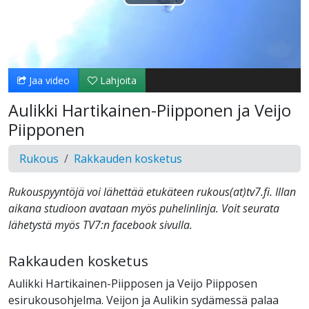
Toista
Video
Jaa video
Lahjoita
Aulikki Hartikainen-Piipponen ja Veijo
Piipponen
Rukous
Rakkauden kosketus
Rukouspyyntöjä voi lähettää etukäteen rukous(at)tv7.fi. Illan
aikana studioon avataan myös puhelinlinja. Voit seurata
lähetystä myös TV7:n facebook sivulla.
Rakkauden kosketus
Aulikki Hartikainen-Piipposen ja Veijo Piipposen
esirukousohjelma. Veijon ja Aulikin sydämessä palaa