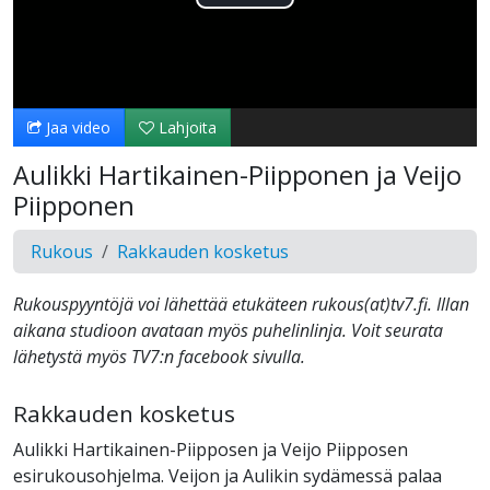
Toista
Video
Jaa video
Lahjoita
Aulikki Hartikainen-Piipponen ja Veijo
Piipponen
Rukous
Rakkauden kosketus
Rukouspyyntöjä voi lähettää etukäteen rukous(at)tv7.fi. Illan
aikana studioon avataan myös puhelinlinja. Voit seurata
lähetystä myös TV7:n facebook sivulla.
Rakkauden kosketus
Aulikki Hartikainen-Piipposen ja Veijo Piipposen
esirukousohjelma. Veijon ja Aulikin sydämessä palaa