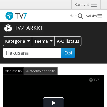
Näytä
Kanavat
valikko
Valikko
Kategoria
Teema
A-Ö listaus
Etsi
Oletussoitin
Vaihtoehtoinen soitin