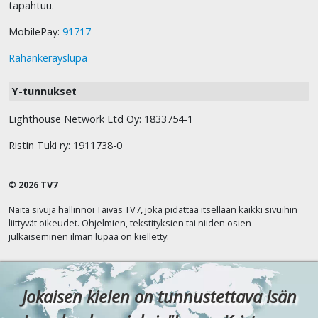
tapahtuu.
MobilePay:
91717
Rahankeräyslupa
Y-tunnukset
Lighthouse Network Ltd Oy: 1833754-1
Ristin Tuki ry: 1911738-0
© 2026 TV7
Näitä sivuja hallinnoi Taivas TV7, joka pidättää itsellään kaikki sivuihin
liittyvät oikeudet. Ohjelmien, tekstityksien tai niiden osien
julkaiseminen ilman lupaa on kielletty.
Jokaisen kielen on tunnustettava Isän