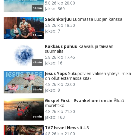
5.8.26 klo 20.00
Jakso: 369
30 min
Sadonkorjuu
Luomassa Luojan kanssa
5.8.26 klo 18.30
Jakso: 7
85 min
Rakkaus puhuu
Kaavailuja taivaan
suunnalta
5.8.26 klo 17.45
Jakso: 16
45 min
Jesus Yaps
Sukupolvien välinen yhteys: mikä
on ollut estämässä sitä?
4.8.26 klo 22.00
Jakso: 8
50 min
Gospel First - Evankeliumi ensin
Älkää
murehtiko
4.8.26 klo 21.30
Jakso: 163
30 min
TV7 Israel News
ti 4.8.
4.8.26 klo 21.00