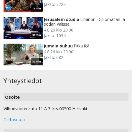
Jakso: 3723
15 min
Jerusalem studio
Libanon: Diplomatian ja
sodan välissä
4.8.26 klo 20.30
Jakso: 1034
30 min
Jumala puhuu
Pitkä ikä
4.8.26 klo 20.00
Jakso: 682
30 min
Yhteystiedot
Osoite
Vilhonvuorenkatu 11 A 3. krs 00500 Helsinki
Tietosuoja