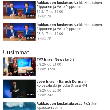
Rakkauden kosketus
Aulikki Hartikainen-
Piipponen ja Veijo Piipponen
30.3.17 klo 19.00
Jakso: 79
90 min
Rakkauden kosketus
Aulikki Hartikainen-
Piipponen ja Veijo Piipponen
23.2.17 klo 19.00
Jakso: 78
90 min
Uusimmat
TV7 Israel News
ke 5.8.
5.8.26 klo 21.00
Jakso: 3724
15 min
Love Israel - Baruch Korman
Kolossalaiskirje. Luku 3, osa 4/4
5.8.26 klo 20.30
Jakso: 242
30 min
Rakkauden kosketuksessa
Sisäisten
lupausten voima