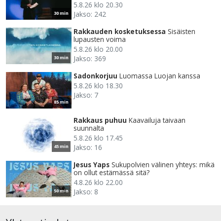
5.8.26 klo 20.30
Jakso: 242
30 min
Rakkauden kosketuksessa
Sisäisten
lupausten voima
5.8.26 klo 20.00
Jakso: 369
30 min
Sadonkorjuu
Luomassa Luojan kanssa
5.8.26 klo 18.30
Jakso: 7
85 min
Rakkaus puhuu
Kaavailuja taivaan
suunnalta
5.8.26 klo 17.45
Jakso: 16
45 min
Jesus Yaps
Sukupolvien välinen yhteys: mikä
on ollut estämässä sitä?
4.8.26 klo 22.00
Jakso: 8
50 min