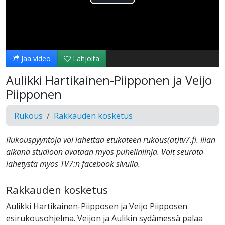
Toista
Video
Jaa video
Lahjoita
Aulikki Hartikainen-Piipponen ja Veijo
Piipponen
Rukous
Rakkauden kosketus
Rukouspyyntöjä voi lähettää etukäteen rukous(at)tv7.fi. Illan
aikana studioon avataan myös puhelinlinja. Voit seurata
lähetystä myös TV7:n facebook sivulla.
Rakkauden kosketus
Aulikki Hartikainen-Piipposen ja Veijo Piipposen
esirukousohjelma. Veijon ja Aulikin sydämessä palaa