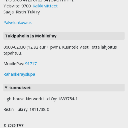
Yleisviite: 9700.
Kaikki viitteet
.
Saaja: Ristin Tuki ry
Palvelunkuvaus
Tukipuhelin ja MobilePay
0600-02030 (12,92 eur + pvm). Kuuntele viesti, että lahjoitus
tapahtuu.
MobilePay:
91717
Rahankeräyslupa
Y-tunnukset
Lighthouse Network Ltd Oy: 1833754-1
Ristin Tuki ry: 1911738-0
© 2026 TV7