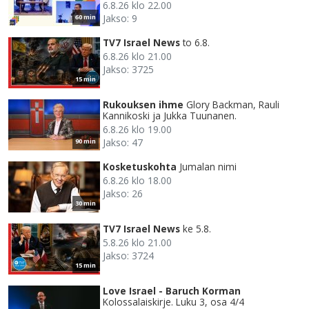
6.8.26 klo 22.00
Jakso: 9
60 min
TV7 Israel News
to 6.8.
6.8.26 klo 21.00
Jakso: 3725
15 min
Rukouksen ihme
Glory Backman, Rauli
Kannikoski ja Jukka Tuunanen.
6.8.26 klo 19.00
Jakso: 47
90 min
Kosketuskohta
Jumalan nimi
6.8.26 klo 18.00
Jakso: 26
30 min
TV7 Israel News
ke 5.8.
5.8.26 klo 21.00
Jakso: 3724
15 min
Love Israel - Baruch Korman
Kolossalaiskirje. Luku 3, osa 4/4