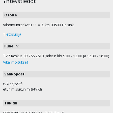
Yhteystiedot
Osoite
Vilhonvuorenkatu 11 A 3. krs 00500 Helsinki
Tietosuoja
Puhelin:
TV7 Keskus 09 756 2510 (arkisin klo 9.00 - 12.00 ja 12.30 - 16.00)
Vikailmoitukset
Sähköposti
tv7(at)tv7.fi
etunimi.sukunimi@tv7.fi
Tukitili
FI75 5780 4120 0163 54 (OKOYFIHH).