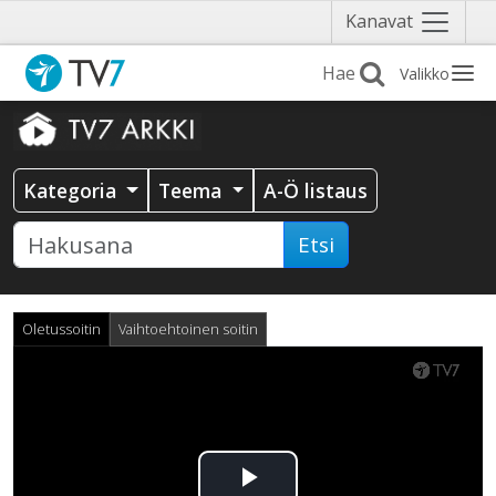
Näytä
Kanavat
valikko
Valikko
Kategoria
Teema
A-Ö listaus
Etsi
Oletussoitin
Vaihtoehtoinen soitin