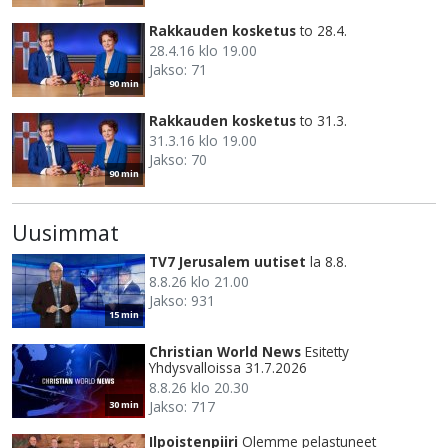
Rakkauden kosketus
to 28.4.
28.4.16 klo 19.00
Jakso: 71
90 min
Rakkauden kosketus
to 31.3.
31.3.16 klo 19.00
Jakso: 70
90 min
Uusimmat
TV7 Jerusalem uutiset
la 8.8.
8.8.26 klo 21.00
Jakso: 931
15 min
Christian World News
Esitetty
Yhdysvalloissa 31.7.2026
8.8.26 klo 20.30
Jakso: 717
30 min
Ilpoistenpiiri
Olemme pelastuneet