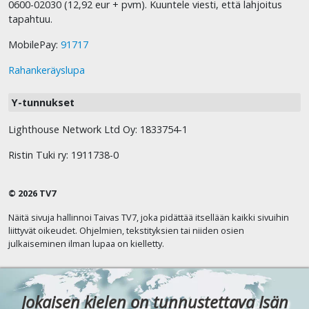
0600-02030 (12,92 eur + pvm). Kuuntele viesti, että lahjoitus
tapahtuu.
MobilePay:
91717
Rahankeräyslupa
Y-tunnukset
Lighthouse Network Ltd Oy: 1833754-1
Ristin Tuki ry: 1911738-0
© 2026 TV7
Näitä sivuja hallinnoi Taivas TV7, joka pidättää itsellään kaikki sivuihin
liittyvät oikeudet. Ohjelmien, tekstityksien tai niiden osien
julkaiseminen ilman lupaa on kielletty.
Jokaisen kielen on tunnustettava Isän