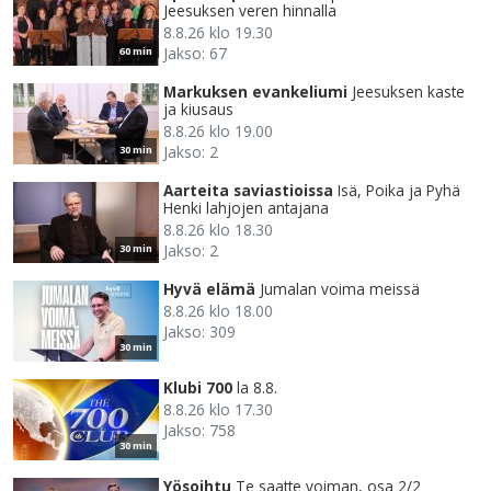
Jeesuksen veren hinnalla
8.8.26 klo 19.30
Jakso: 67
60 min
Markuksen evankeliumi
Jeesuksen kaste
ja kiusaus
8.8.26 klo 19.00
Jakso: 2
30 min
Aarteita saviastioissa
Isä, Poika ja Pyhä
Henki lahjojen antajana
8.8.26 klo 18.30
Jakso: 2
30 min
Hyvä elämä
Jumalan voima meissä
8.8.26 klo 18.00
Jakso: 309
30 min
Klubi 700
la 8.8.
8.8.26 klo 17.30
Jakso: 758
30 min
Yösoihtu
Te saatte voiman, osa 2/2