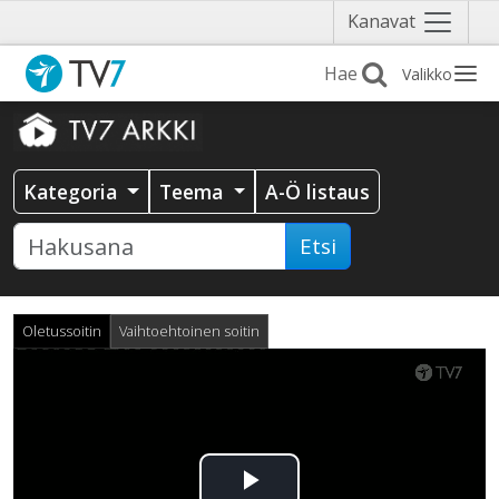
Näytä
Kanavat
valikko
Valikko
Kategoria
Teema
A-Ö listaus
Etsi
Oletussoitin
Vaihtoehtoinen soitin