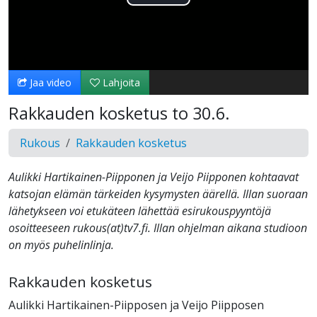
Toista
Video
Jaa video
Lahjoita
Rakkauden kosketus to 30.6.
Rukous
Rakkauden kosketus
Aulikki Hartikainen-Piipponen ja Veijo Piipponen kohtaavat
katsojan elämän tärkeiden kysymysten äärellä. Illan suoraan
lähetykseen voi etukäteen lähettää esirukouspyyntöjä
osoitteeseen rukous(at)tv7.fi. Illan ohjelman aikana studioon
on myös puhelinlinja.
Rakkauden kosketus
Aulikki Hartikainen-Piipposen ja Veijo Piipposen