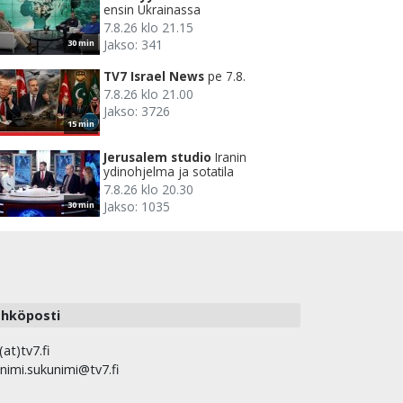
ensin Ukrainassa
7.8.26 klo 21.15
Jakso: 341
30 min
TV7 Israel News
pe 7.8.
7.8.26 klo 21.00
Jakso: 3726
15 min
Jerusalem studio
Iranin
ydinohjelma ja sotatila
7.8.26 klo 20.30
Jakso: 1035
30 min
hköposti
(at)tv7.fi
nimi.sukunimi@tv7.fi