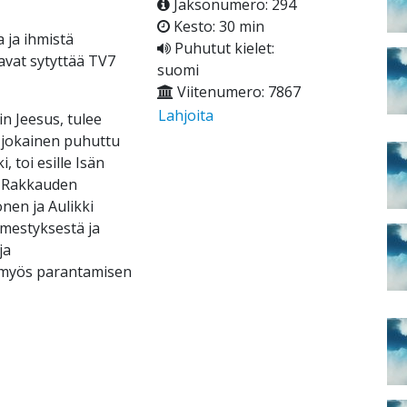
Jaksonumero: 294
Kesto: 30 min
 ja ihmistä
Puhutut kielet:
avat sytyttää TV7
suomi
Viitenumero: 7867
Lahjoita
 Jeesus, tulee
 jokainen puhuttu
, toi esille Isän
. Rakkauden
nen ja Aulikki
lmestyksestä ja
ja
i myös parantamisen