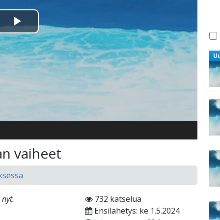
Toista
Video
U
n vaiheet
ksessa
nyt.
732 katselua
Ensilähetys: ke 1.5.2024