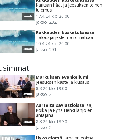
Karitsan häät ja Jeesuksen toinen
tulemus
17.4.24 klo 20.00
30 min
Jakso: 292
Rakkauden kosketuksessa
Talousjärjestelmä romahtaa
10.4.24 klo 20.00
Jakso: 291
30 min
usimmat
Markuksen evankeliumi
Jeesuksen kaste ja kiusaus
8.8.26 klo 19.00
Jakso: 2
30 min
Aarteita saviastioissa
Isä,
Poika ja Pyhä Henki lahjojen
antajana
8.8.26 klo 18.30
30 min
Jakso: 2
Hyvä elämä
Jumalan voima