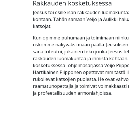
Rakkauden kosketuksessa
Jeesus toi esille isän rakkauden luomakuntaa
kohtaan. Tähän samaan Veijo ja Aulikki halu
katsojat.
Kun opimme puhumaan ja toimimaan niinkuin
uskomme näkyväksi maan päällä. Jeesuksen
sana toteutui, jokainen teko jonka Jeesus teki
rakkauden luomakuntaa ja ihmistä kohtaan
kosketuksessa -ohjelmasarjassa Veijo Piippo
Hartikainen Piipponen opettavat mm tästä i
rukoilevat katsojien puolesta. He ovat vahvo
raamatunopettajia ja toimivat voimakkaast
ja profeetallisuuden armonlahjoissa.