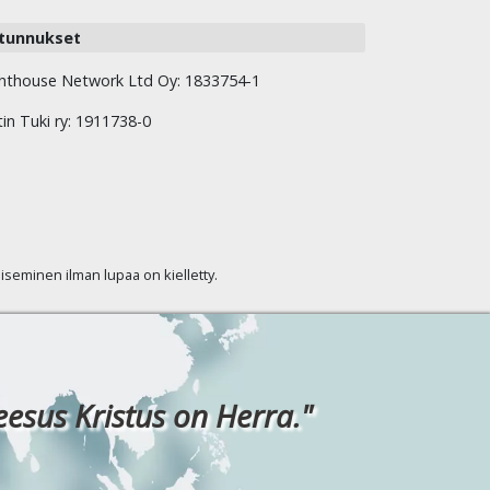
tunnukset
hthouse Network Ltd Oy: 1833754-1
tin Tuki ry: 1911738-0
kaiseminen ilman lupaa on kielletty.
eesus Kristus on Herra."