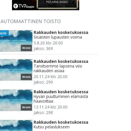
AUTOMAATTINEN TOISTO
Rakkauden kosketuksessa
usin
Sisäisten lupausten voima
5.8.26 klo 20.00
Jakso: 369
30 min
Rakkauden kosketuksessa
Tarvitsemme lapsena viisi
rakkauden asiaa
20.11.24 klo 20.00
30 min
Jakso: 299
Rakkauden kosketuksessa
Hyvän puuttuminen elämästä
haavoittaa
13.11.24 klo 20.00
30 min
Jakso: 298
Rakkauden kosketuksessa
Kutsu pelastukseen