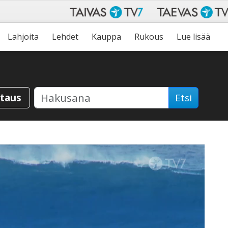
Lahjoita
Lehdet
Kauppa
Rukous
Lue lisää
staus
Etsi