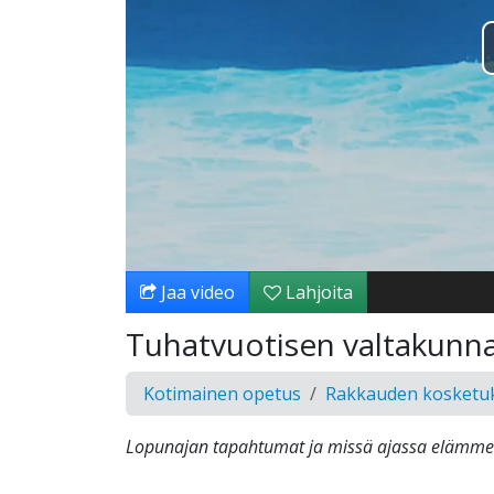
Jaa video
Lahjoita
Tuhatvuotisen valtakunna
Kotimainen opetus
Rakkauden kosketu
Lopunajan tapahtumat ja missä ajassa elämme 