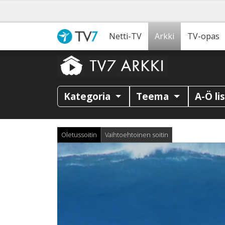
Netti-TV
Arkki
TV-opas
Kategoria
Teema
A-Ö li
Oletussoitin
Vaihtoehtoinen soitin