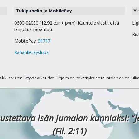
Tukipuhelin ja MobilePay
Y-
0600-02030 (12,92 eur + pvm). Kuuntele viesti, että
Lig
lahjoitus tapahtuu.
Ris
MobilePay:
91717
Rahankeräyslupa
kaikki sivuihin liittyvät oikeudet. Ohjelmien, tekstityksien tai niiden osien jul
ustettava Isän Jumalan kunniaksi: "J
(Fil. 2:11)