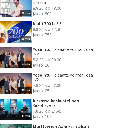
meissä
8.8.26 klo 18.00
Jakso: 309
30 min
Klubi 700
la 8.8.
8.8.26 klo 17.30
Jakso: 758
30 min
Yösoihtu
Te saatte voiman, osa
2/2
8.8.26 klo 00.00
Jakso: 26
120 min
Yösoihtu
Te saatte voiman, osa
1/2
7.8.26 klo 22.00
Jakso: 25
120 min
Kirkossa keskustellaan
Kirkollisvero
7.8.26 klo 21.45
Jakso: 106
15 min
Marttyyrien Ääni
Evankeliumi