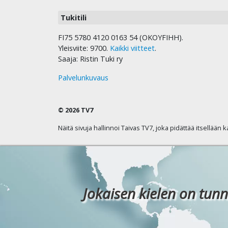
Tukitili
FI75 5780 4120 0163 54 (OKOYFIHH).
Yleisviite: 9700.
Kaikki viitteet
.
Saaja: Ristin Tuki ry
Palvelunkuvaus
© 2026 TV7
Näitä sivuja hallinnoi Taivas TV7, joka pidättää itsellään 
Jokaisen kielen on tunn